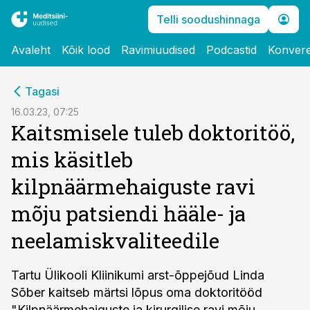
Telli soodushinnaga
Avaleht
Kõik lood
Ravimiuudised
Podcastid
Konvere
cebook
Tagasi
Twitter)
16.03.23, 07:25
Kaitsmisele tuleb doktoritöö,
kedIn
mis käsitleb
ail
kilpnäärmehaiguste ravi
k
mõju patsiendi hääle- ja
neelamiskvaliteedile
Tartu Ülikooli Kliinikumi arst-õppejõud Linda
Sõber kaitseb märtsi lõpus oma doktoritööd
"Kilpnäärmehaiguste ja kirurgilise ravi mõju