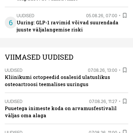
UUDISED
05.08.26, 07:00
6
Uuring: GLP-1 ravimid võivad suurendada
juuste väljalangemise riski
VIIMASED UUDISED
UUDISED
07.08.26, 13:00
Kliinikumi ortopeedid osalesid ulatuslikus
osteoartroosi teemalises uuringus
UUDISED
07.08.26, 11:27
Puuetega inimeste koda on arvamusfestivalil
väljas oma alaga
UUDISED
07.08.26, 11:00