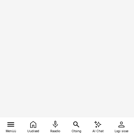
Menüü
Uudised
Raadio
Otsing
AI Chat
Logi sisse