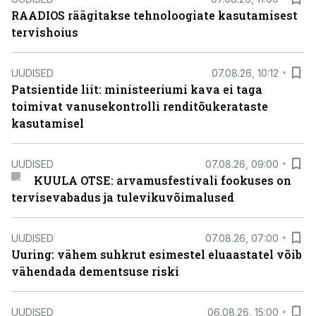
RAADIOS räägitakse tehnoloogiate kasutamisest
tervishoius
UUDISED
07.08.26, 10:12
Patsientide liit: ministeeriumi kava ei taga
toimivat vanusekontrolli renditõukerataste
kasutamisel
UUDISED
07.08.26, 09:00
KUULA OTSE: arvamusfestivali fookuses on
tervisevabadus ja tulevikuvõimalused
UUDISED
07.08.26, 07:00
Uuring: vähem suhkrut esimestel eluaastatel võib
vähendada dementsuse riski
UUDISED
06.08.26, 15:00