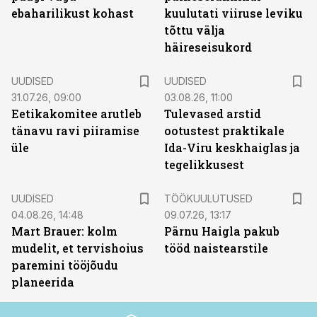
ebaharilikust kohast
kuulutati viiruse leviku
tõttu välja
häireseisukord
UUDISED
UUDISED
31.07.26, 09:00
03.08.26, 11:00
Eetikakomitee arutleb
Tulevased arstid
tänavu ravi piiramise
ootustest praktikale
üle
Ida-Viru keskhaiglas ja
tegelikkusest
ST
UUDISED
TÖÖKUULUTUSED
04.08.26, 14:48
09.07.26, 13:17
Mart Brauer: kolm
Pärnu Haigla pakub
mudelit, et tervishoius
tööd naistearstile
paremini tööjõudu
planeerida