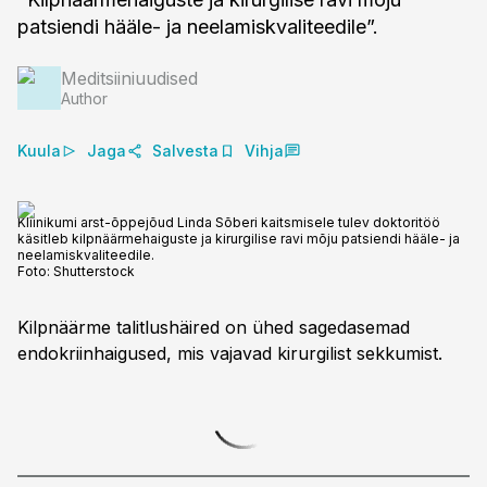
patsiendi hääle- ja neelamiskvaliteedile”.
Meditsiiniuudised
Author
Kuula
Jaga
Salvesta
Vihja
Kliinikumi arst-õppejõud Linda Sõberi kaitsmisele tulev doktoritöö
käsitleb kilpnäärmehaiguste ja kirurgilise ravi mõju patsiendi hääle- ja
neelamiskvaliteedile.
Foto:
Shutterstock
Kilpnäärme talitlushäired on ühed sagedasemad
endokriinhaigused, mis vajavad kirurgilist sekkumist.