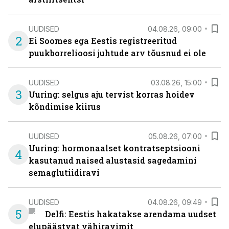
UUDISED
04.08.26, 09:00
2
Ei Soomes ega Eestis registreeritud
puukborrelioosi juhtude arv tõusnud ei ole
UUDISED
03.08.26, 15:00
3
Uuring: selgus aju tervist korras hoidev
kõndimise kiirus
UUDISED
05.08.26, 07:00
Uuring: hormonaalset kontratseptsiooni
4
kasutanud naised alustasid sagedamini
semaglutiidiravi
UUDISED
04.08.26, 09:49
5
Delfi: Eestis hakatakse arendama uudset
elupäästvat vähiravimit