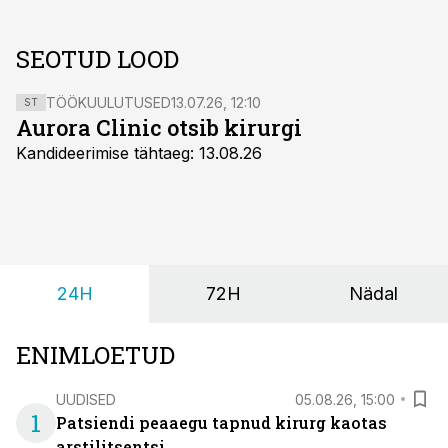
SEOTUD LOOD
TÖÖKUULUTUSED
13.07.26, 12:10
ST
Aurora Clinic otsib kirurgi
Kandideerimise tähtaeg: 13.08.26
24H
72H
Nädal
ENIMLOETUD
UUDISED
05.08.26, 15:00
1
Patsiendi peaaegu tapnud kirurg kaotas
arstilitsentsi