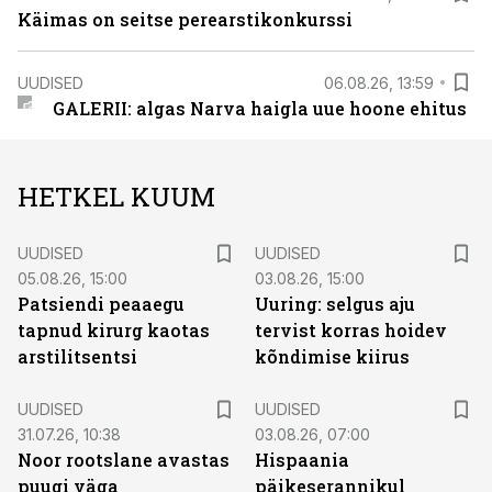
Käimas on seitse perearstikonkurssi
UUDISED
06.08.26, 13:59
GALERII: algas Narva haigla uue hoone ehitus
HETKEL KUUM
UUDISED
UUDISED
05.08.26, 15:00
03.08.26, 15:00
Patsiendi peaaegu
Uuring: selgus aju
tapnud kirurg kaotas
tervist korras hoidev
arstilitsentsi
kõndimise kiirus
UUDISED
UUDISED
31.07.26, 10:38
03.08.26, 07:00
Noor rootslane avastas
Hispaania
puugi väga
päikeserannikul