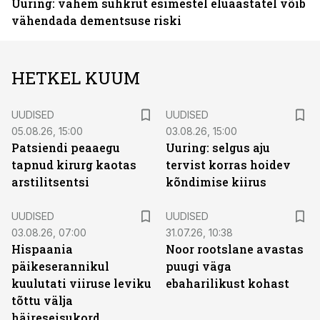
Uuring: vähem suhkrut esimestel eluaastatel võib
vähendada dementsuse riski
HETKEL KUUM
UUDISED
UUDISED
05.08.26, 15:00
03.08.26, 15:00
Patsiendi peaaegu
Uuring: selgus aju
tapnud kirurg kaotas
tervist korras hoidev
arstilitsentsi
kõndimise kiirus
UUDISED
UUDISED
03.08.26, 07:00
31.07.26, 10:38
Hispaania
Noor rootslane avastas
päikeserannikul
puugi väga
kuulutati viiruse leviku
ebaharilikust kohast
tõttu välja
häireseisukord