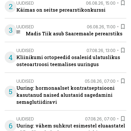
UUDISED
06.08.26, 15:00
2
Käimas on seitse perearstikonkurssi
UUDISED
06.08.26, 11:00
3
Madis Tiik asub Saaremaale perearstiks
UUDISED
07.08.26, 13:00
4
Kliinikumi ortopeedid osalesid ulatuslikus
osteoartroosi teemalises uuringus
UUDISED
05.08.26, 07:00
Uuring: hormonaalset kontratseptsiooni
5
kasutanud naised alustasid sagedamini
semaglutiidiravi
UUDISED
07.08.26, 07:00
6
Uuring: vähem suhkrut esimestel eluaastatel