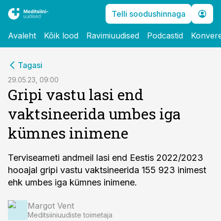
Telli soodushinnaga
Avaleht
Kõik lood
Ravimiuudised
Podcastid
Konvere
cebook
Tagasi
Twitter)
29.05.23, 09:00
Gripi vastu lasi end
kedIn
vaktsineerida umbes iga
ail
kümnes inimene
k
Terviseameti andmeil lasi end Eestis 2022/2023
hooajal gripi vastu vaktsineerida 155 923 inimest
ehk umbes iga kümnes inimene.
Margot Vent
Meditsiiniuudiste toimetaja