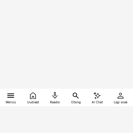
Menüü
Uudised
Raadio
Otsing
AI Chat
Logi sisse
Vana-Lõuna 39/1, 19094 Tallinn