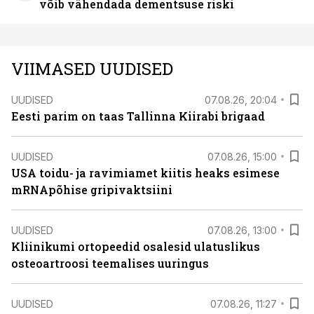
võib vähendada dementsuse riski
VIIMASED UUDISED
UUDISED
07.08.26, 20:04
Eesti parim on taas Tallinna Kiirabi brigaad
UUDISED
07.08.26, 15:00
USA toidu- ja ravimiamet kiitis heaks esimese
mRNApõhise gripivaktsiini
UUDISED
07.08.26, 13:00
Kliinikumi ortopeedid osalesid ulatuslikus
osteoartroosi teemalises uuringus
UUDISED
07.08.26, 11:27