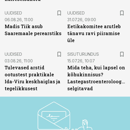
UUDISED
UUDISED
06.08.26, 11:00
31.07.26, 09:00
Madis Tiik asub
Eetikakomitee arutleb
Saaremaale perearstiks
tänavu ravi piiramise
üle
ST
UUDISED
SISUTURUNDUS
03.08.26, 11:00
15.07.26, 10:07
Tulevased arstid
Mida teha, kui lapsel on
ootustest praktikale
kõhukinnisus?
Ida-Viru keskhaiglas ja
Lastegastroenteroloogid
tegelikkusest
selgitavad