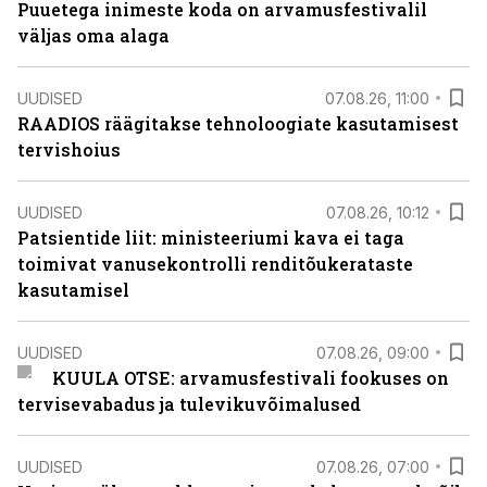
Puuetega inimeste koda on arvamusfestivalil
väljas oma alaga
UUDISED
07.08.26, 11:00
RAADIOS räägitakse tehnoloogiate kasutamisest
tervishoius
UUDISED
07.08.26, 10:12
Patsientide liit: ministeeriumi kava ei taga
toimivat vanusekontrolli renditõukerataste
kasutamisel
UUDISED
07.08.26, 09:00
KUULA OTSE: arvamusfestivali fookuses on
tervisevabadus ja tulevikuvõimalused
UUDISED
07.08.26, 07:00