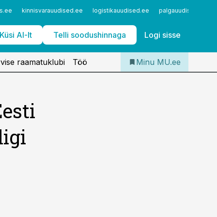
Iseteenindus
s.ee
kinnisvarauudised.ee
logistikauudised.ee
palgauudised.ee
Telli Meditsiiniuudised
Küsi AI-lt
Telli soodushinnaga
Logi sisse
vise raamatuklubi
Töö
Minu MU.ee
esti
igi