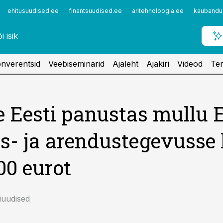
ehitusuudised.ee
finantsuudised.ee
aritehnoloogia.ee
kaubandu
nverentsid
Veebiseminarid
Ajaleht
Ajakiri
Videod
Ter
 Eesti panustas mullu E
s- ja arendustegevusse l
00 eurot
niuudised