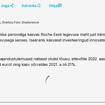
Jaga
Salvesta
Vihja
 Šveitsis.
Foto:
Shutterstock
ise perioodiga kasvas Roche Eesti tegevuse maht just kliini
evusega seoses. Iseäranis kasvasid investeeringud innovats
ajandustulemused näitasid olulist tõusu: ettevõtte 2022. aa
nit eurot ning kasv võrreldes 2021. a oli 21%.