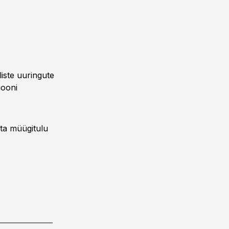
liste uuringute
iooni
sta müügitulu