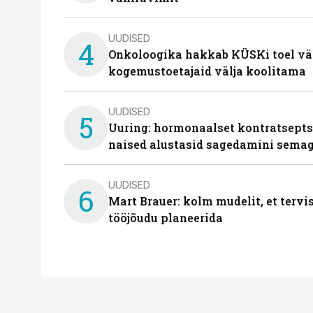
UUDISED
4
Onkoloogika hakkab KÜSKi toel vä
kogemustoetajaid välja koolitama
UUDISED
5
Uuring: hormonaalset kontratsept
naised alustasid sagedamini semag
UUDISED
6
Mart Brauer: kolm mudelit, et terv
tööjõudu planeerida