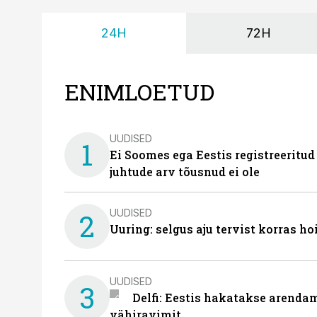
24H
72H
ENIMLOETUD
UUDISED
1
Ei Soomes ega Eestis registreeritud
juhtude arv tõusnud ei ole
UUDISED
2
Uuring: selgus aju tervist korras h
UUDISED
3
Delfi: Eestis hakatakse arenda
vähiravimit