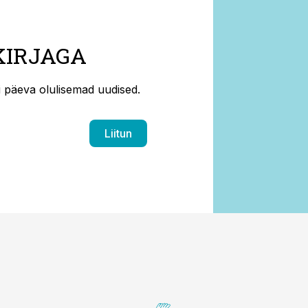
KIRJAGA
ti päeva olulisemad uudised.
Liitun