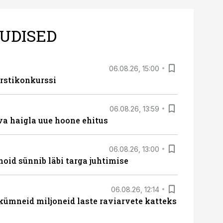
UDISED
06.08.26, 15:00
rstikonkurssi
06.08.26, 13:59
va haigla uue hoone ehitus
06.08.26, 13:00
hoid sünnib läbi targa juhtimise
06.08.26, 12:14
 kümneid miljoneid laste raviarvete katteks