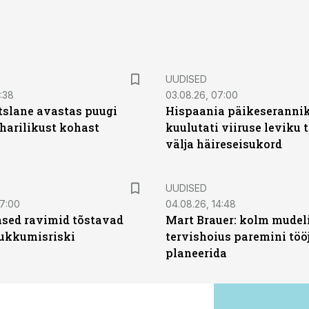
UUDISED
0:38
03.08.26, 07:00
tslane avastas puugi
Hispaania päikeseranni
harilikust kohast
kuulutati viiruse leviku 
välja häireseisukord
UUDISED
07:00
04.08.26, 14:48
sed ravimid tõstavad
Mart Brauer: kolm mudeli
ukkumisriski
tervishoius paremini töö
planeerida