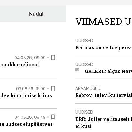
Nädal
VIIMASED U
UUDISED
Käimas on seitse perea
04.08.26, 09:00
 puukborrelioosi
UUDISED
GALERII: algas Nar
ARVAMUSED
03.08.26, 15:00
Rebrov: tuleviku tervis
oidev kõndimise kiirus
UUDISED
04.08.26, 09:49
ERR: Joller valitsuselt
ma uudset elupäästvat
ei küsi