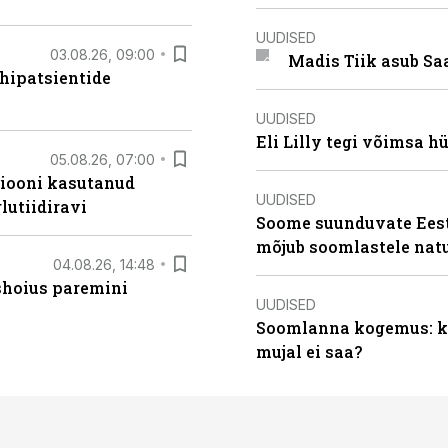
UUDISED
03.08.26, 09:00
Madis Tiik asub Sa
hipatsientide
UUDISED
Eli Lilly tegi võimsa h
05.08.26, 07:00
siooni kasutanud
UUDISED
lutiidiravi
Soome suunduvate Eesti
mõjub soomlastele nat
04.08.26, 14:48
ishoius paremini
UUDISED
Soomlanna kogemus: kui
mujal ei saa?