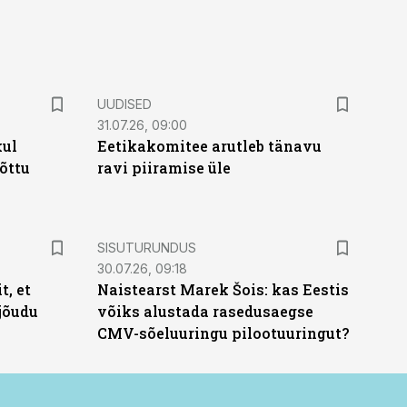
UUDISED
31.07.26, 09:00
kul
Eetikakomitee arutleb tänavu
tõttu
ravi piiramise üle
ST
SISUTURUNDUS
30.07.26, 09:18
t, et
Naistearst Marek Šois: kas Eestis
jõudu
võiks alustada rasedusaegse
CMV-sõeluuringu pilootuuringut?