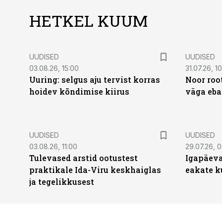
HETKEL KUUM
UUDISED
UUDISED
03.08.26, 15:00
31.07.26, 1
Uuring: selgus aju tervist korras
Noor roo
hoidev kõndimise kiirus
väga eba
UUDISED
UUDISED
03.08.26, 11:00
29.07.26, 
Tulevased arstid ootustest
Igapäeva
praktikale Ida-Viru keskhaiglas
eakate k
ja tegelikkusest