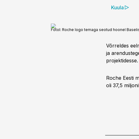
Kuula
Fotol: Roche logo temaga seotud hoonel Baselis,
Võrreldes eelm
ja arendusteg
projektidesse.
Roche Eesti m
oli 37,5 miljo