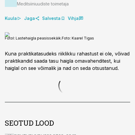
Meditsiiniuudiste toimetaja
Kuula
Jaga
Salvesta
Vihja
Fotol: Lastehaigla peasissekäik.
Foto:
Kaarel Tigas
Kuna praktikatasudeks riiklikku rahastust ei ole, võivad
praktikandid saada tasu haigla omavahenditest, kui
haiglal on see võimalik ja nad on seda otsustanud.
SEOTUD LOOD