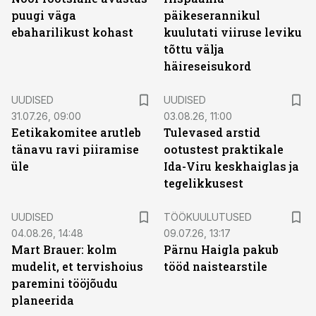
puugi väga
päikeserannikul
ebaharilikust kohast
kuulutati viiruse leviku
tõttu välja
häireseisukord
UUDISED
UUDISED
31.07.26, 09:00
03.08.26, 11:00
Eetikakomitee arutleb
Tulevased arstid
tänavu ravi piiramise
ootustest praktikale
üle
Ida-Viru keskhaiglas ja
tegelikkusest
ST
UUDISED
TÖÖKUULUTUSED
04.08.26, 14:48
09.07.26, 13:17
Mart Brauer: kolm
Pärnu Haigla pakub
mudelit, et tervishoius
tööd naistearstile
paremini tööjõudu
planeerida