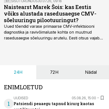
SISUTURUNDUS
30.07.26, 09:18
ST
Naistearst Marek Šois: kas Eestis
võiks alustada rasedusaegse CMV-
sõeluuringu pilootuuringut?
Uued tõendid varase primaarse CMV-infektsiooni
diagnostika ja ravivõimaluste kohta on muutnud
rasedusaegse sõeluuringu arutelu. Eesti otsus vajab
siiski kohalikke epidemioloogilisi andmeid ning
rasedusaegse ja vastsündinute sõeluuringu võrdlust,
kirjutab naistearst dr Marek Šois, kes on
spetsialiseerunud lootemeditsiinile.
24H
72H
Nädal
ENIMLOETUD
UUDISED
05.08.26, 15:00
1
Patsiendi peaaegu tapnud kirurg kaotas