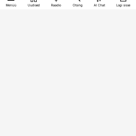
Menüü
Uudised
Raadio
Otsing
AI Chat
Logi sisse
Vana-Lõuna 39/1, 19094 Tallinn
(+372) 667 0111
meditsiiniuudised@aripaev.ee
Tellimisega seotud küsimused:
tellimiskeskus@aripaev.ee
Telli
Reklaam
Firmast
Sisu kasutamisõigused
Ajakirjaniku
eetikakoodeks
Üldtingimused
Privaatsustingimused
Küpsiste poliitika
KKK