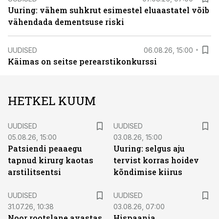
Uuring: vähem suhkrut esimestel eluaastatel võib
vähendada dementsuse riski
UUDISED
06.08.26, 15:00
Käimas on seitse perearstikonkurssi
HETKEL KUUM
UUDISED
UUDISED
05.08.26, 15:00
03.08.26, 15:00
Patsiendi peaaegu
Uuring: selgus aju
tapnud kirurg kaotas
tervist korras hoidev
arstilitsentsi
kõndimise kiirus
UUDISED
UUDISED
31.07.26, 10:38
03.08.26, 07:00
Noor rootslane avastas
Hispaania