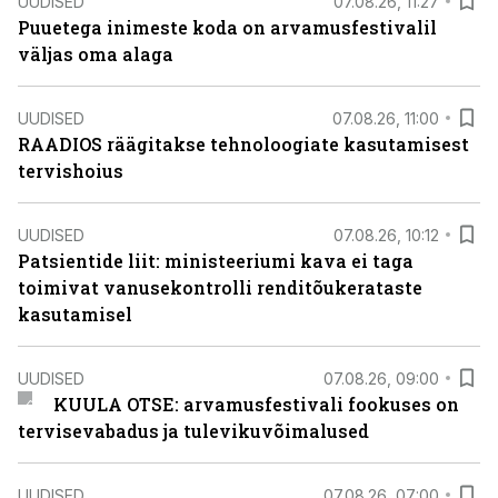
UUDISED
07.08.26, 11:27
Puuetega inimeste koda on arvamusfestivalil
väljas oma alaga
UUDISED
07.08.26, 11:00
RAADIOS räägitakse tehnoloogiate kasutamisest
tervishoius
UUDISED
07.08.26, 10:12
Patsientide liit: ministeeriumi kava ei taga
toimivat vanusekontrolli renditõukerataste
kasutamisel
UUDISED
07.08.26, 09:00
KUULA OTSE: arvamusfestivali fookuses on
tervisevabadus ja tulevikuvõimalused
UUDISED
07.08.26, 07:00