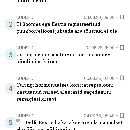
arstilitsentsi
UUDISED
04.08.26, 09:00
2
Ei Soomes ega Eestis registreeritud
puukborrelioosi juhtude arv tõusnud ei ole
UUDISED
03.08.26, 15:00
3
Uuring: selgus aju tervist korras hoidev
kõndimise kiirus
UUDISED
05.08.26, 07:00
Uuring: hormonaalset kontratseptsiooni
4
kasutanud naised alustasid sagedamini
semaglutiidiravi
UUDISED
04.08.26, 09:49
5
Delfi: Eestis hakatakse arendama uudset
elupäästvat vähiravimit