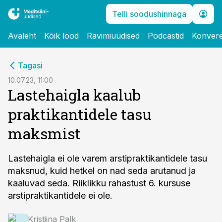
Telli soodushinnaga
Avaleht
Kõik lood
Ravimiuudised
Podcastid
Konvere
cebook
Tagasi
Twitter)
10.07.23, 11:00
Lastehaigla kaalub
kedIn
praktikantidele tasu
ail
maksmist
k
Lastehaigla ei ole varem arstipraktikantidele tasu
maksnud, kuid hetkel on nad seda arutanud ja
kaaluvad seda. Riiklikku rahastust 6. kursuse
arstipraktikantidele ei ole.
Kristiina Palk