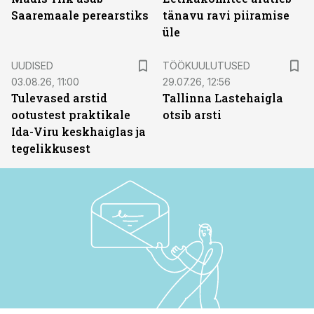
Saaremaale perearstiks
tänavu ravi piiramise
üle
ST
UUDISED
TÖÖKUULUTUSED
03.08.26, 11:00
29.07.26, 12:56
Tulevased arstid
Tallinna Lastehaigla
ootustest praktikale
otsib arsti
Ida-Viru keskhaiglas ja
tegelikkusest