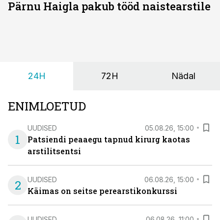
Pärnu Haigla pakub tööd naistearstile
24H
72H
Nädal
ENIMLOETUD
UUDISED
05.08.26, 15:00
1
Patsiendi peaaegu tapnud kirurg kaotas
arstilitsentsi
UUDISED
06.08.26, 15:00
2
Käimas on seitse perearstikonkurssi
UUDISED
06.08.26, 11:00