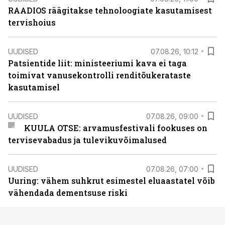
RAADIOS räägitakse tehnoloogiate kasutamisest
tervishoius
UUDISED
07.08.26, 10:12
Patsientide liit: ministeeriumi kava ei taga
toimivat vanusekontrolli renditõukerataste
kasutamisel
UUDISED
07.08.26, 09:00
KUULA OTSE: arvamusfestivali fookuses on
tervisevabadus ja tulevikuvõimalused
UUDISED
07.08.26, 07:00
Uuring: vähem suhkrut esimestel eluaastatel võib
vähendada dementsuse riski