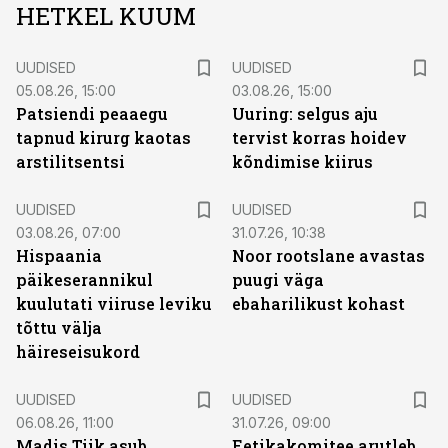
HETKEL KUUM
UUDISED
UUDISED
05.08.26, 15:00
03.08.26, 15:00
Patsiendi peaaegu
Uuring: selgus aju
tapnud kirurg kaotas
tervist korras hoidev
arstilitsentsi
kõndimise kiirus
UUDISED
UUDISED
03.08.26, 07:00
31.07.26, 10:38
Hispaania
Noor rootslane avastas
päikeserannikul
puugi väga
kuulutati viiruse leviku
ebaharilikust kohast
tõttu välja
häireseisukord
UUDISED
UUDISED
06.08.26, 11:00
31.07.26, 09:00
Madis Tiik asub
Eetikakomitee arutleb