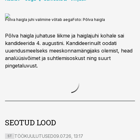
Põlva haigla juhi valimine võtab aega
Foto:
Põlva haigla
Põlva haigla juhatuse liikme ja haiglajuhi kohale sai
kandideerida 4. augustini. Kandideerinuilt oodati
uuendusmeelseks meeskonnamängijaks olemist, head
analüüsivõimet ja suhtlemisoskust ning suurt
pingetaluvust.
SEOTUD LOOD
TÖÖKUULUTUSED
09.07.26, 13:17
ST