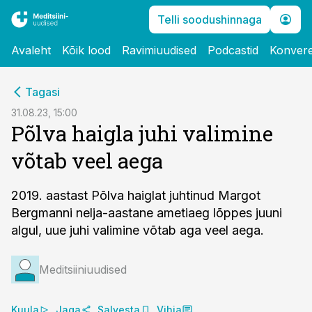
Telli soodushinnaga
Avaleht
Kõik lood
Ravimiuudised
Podcastid
Konvere
cebook
Tagasi
Twitter)
31.08.23, 15:00
Põlva haigla juhi valimine
kedIn
võtab veel aega
ail
k
2019. aastast Põlva haiglat juhtinud Margot
Bergmanni nelja-aastane ametiaeg lõppes juuni
algul, uue juhi valimine võtab aga veel aega.
Meditsiiniuudised
Kuula
Jaga
Salvesta
Vihja