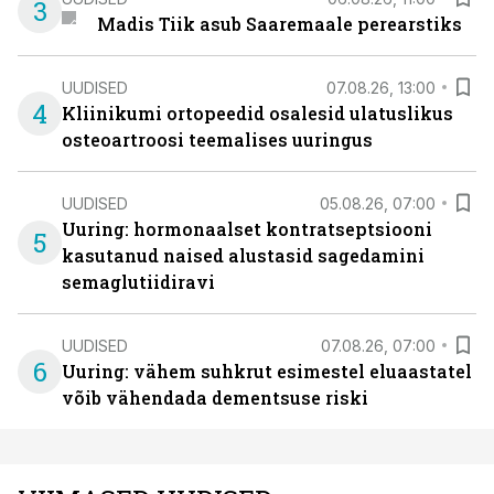
3
Madis Tiik asub Saaremaale perearstiks
UUDISED
07.08.26, 13:00
4
Kliinikumi ortopeedid osalesid ulatuslikus
osteoartroosi teemalises uuringus
UUDISED
05.08.26, 07:00
Uuring: hormonaalset kontratseptsiooni
5
kasutanud naised alustasid sagedamini
semaglutiidiravi
UUDISED
07.08.26, 07:00
6
Uuring: vähem suhkrut esimestel eluaastatel
võib vähendada dementsuse riski