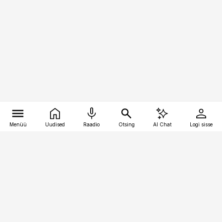
Menüü
Uudised
Raadio
Otsing
AI Chat
Logi sisse
Vana-Lõuna 39/1, 19094 Tallinn
(+372) 667 0111
meditsiiniuudised@aripaev.ee
Tellimisega seotud küsimused: