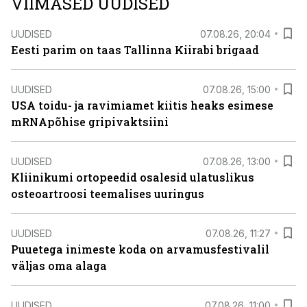
VIIMASED UUDISED
UUDISED
07.08.26, 20:04
Eesti parim on taas Tallinna Kiirabi brigaad
UUDISED
07.08.26, 15:00
USA toidu- ja ravimiamet kiitis heaks esimese
mRNApõhise gripivaktsiini
UUDISED
07.08.26, 13:00
Kliinikumi ortopeedid osalesid ulatuslikus
osteoartroosi teemalises uuringus
UUDISED
07.08.26, 11:27
Puuetega inimeste koda on arvamusfestivalil
väljas oma alaga
UUDISED
07.08.26, 11:00