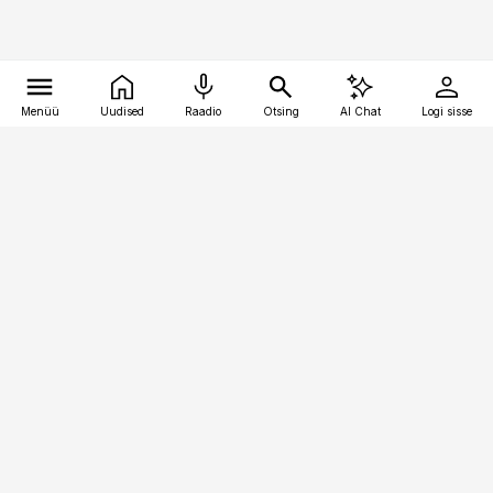
Menüü
Uudised
Raadio
Otsing
AI Chat
Logi sisse
Vana-Lõuna 39/1, 19094 Tallinn
(+372) 667 0111
meditsiiniuudised@aripaev.ee
Tellimisega seotud küsimused:
tellimiskeskus@aripaev.ee
Telli
Reklaam
Firmast
Sisu kasutamisõigused
Ajakirjaniku