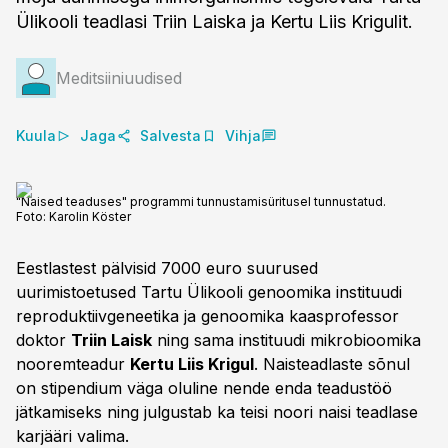
Ülikooli teadlasi Triin Laiska ja Kertu Liis Krigulit.
Meditsiiniuudised
Kuula
Jaga
Salvesta
Vihja
"Naised teaduses" programmi tunnustamisüritusel tunnustatud.
Foto:
Karolin Köster
Eestlastest pälvisid 7000 euro suurused
uurimistoetused Tartu Ülikooli genoomika instituudi
reproduktiivgeneetika ja genoomika kaasprofessor
doktor
Triin Laisk
ning sama instituudi mikrobioomika
nooremteadur
Kertu Liis Krigul
. Naisteadlaste sõnul
on stipendium väga oluline nende enda teadustöö
jätkamiseks ning julgustab ka teisi noori naisi teadlase
karjääri valima.