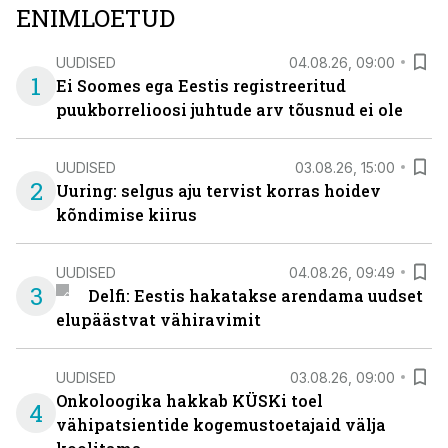
ENIMLOETUD
UUDISED
04.08.26, 09:00
1
Ei Soomes ega Eestis registreeritud
puukborrelioosi juhtude arv tõusnud ei ole
UUDISED
03.08.26, 15:00
2
Uuring: selgus aju tervist korras hoidev
kõndimise kiirus
UUDISED
04.08.26, 09:49
3
Delfi: Eestis hakatakse arendama uudset
elupäästvat vähiravimit
UUDISED
03.08.26, 09:00
Onkoloogika hakkab KÜSKi toel
4
vähipatsientide kogemustoetajaid välja