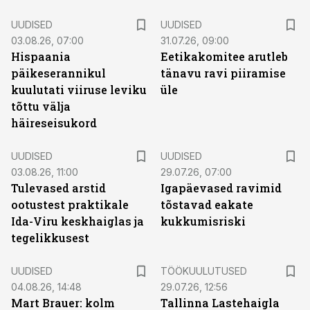
UUDISED
UUDISED
03.08.26, 07:00
31.07.26, 09:00
Hispaania
Eetikakomitee arutleb
päikeserannikul
tänavu ravi piiramise
kuulutati viiruse leviku
üle
tõttu välja
häireseisukord
UUDISED
UUDISED
03.08.26, 11:00
29.07.26, 07:00
Tulevased arstid
Igapäevased ravimid
ootustest praktikale
tõstavad eakate
Ida-Viru keskhaiglas ja
kukkumisriski
tegelikkusest
ST
UUDISED
TÖÖKUULUTUSED
04.08.26, 14:48
29.07.26, 12:56
Mart Brauer: kolm
Tallinna Lastehaigla