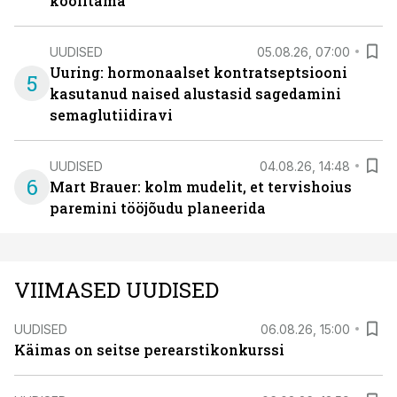
koolitama
UUDISED
05.08.26, 07:00
Uuring: hormonaalset kontratseptsiooni
5
kasutanud naised alustasid sagedamini
semaglutiidiravi
UUDISED
04.08.26, 14:48
6
Mart Brauer: kolm mudelit, et tervishoius
paremini tööjõudu planeerida
VIIMASED UUDISED
UUDISED
06.08.26, 15:00
Käimas on seitse perearstikonkurssi