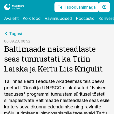
Telli soodushinnaga
Avaleht
Kõik lood
Ravimiuudised
Podcastid
Konvere
cebook
Tagasi
Twitter)
06.09.23, 08:52
Baltimaade naisteadlaste
kedIn
seas tunnustati ka Triin
ail
Laiska ja Kertu Liis Krigulit
k
Tallinnas Eesti Teaduste Akadeemias teisipäeval
peetud L’Oréali ja UNESCO ellukutsutud "Naised
teaduses" programmi tunnustamisüritusel tõsteti
silmapaistvate Baltimaade naisteadlaste seas esile
ka tervisevaldkonna edendamise ning ravimite
mõju uurimisega inimorganismile tegelevaid Tartu