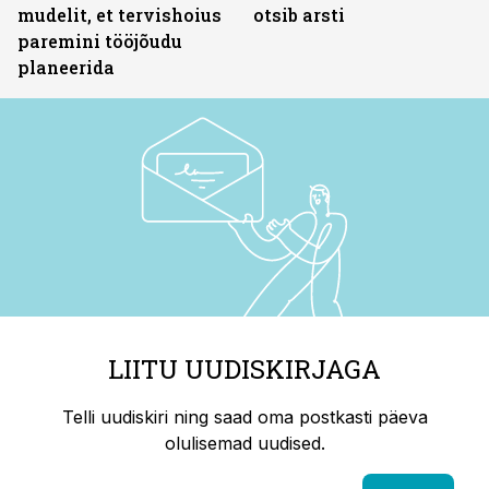
mudelit, et tervishoius
otsib arsti
paremini tööjõudu
planeerida
LIITU UUDISKIRJAGA
Telli uudiskiri ning saad oma postkasti päeva
olulisemad uudised.