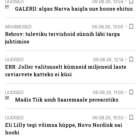
UUDISED
06.08.26, 13:59
GALERII: algas Narva haigla uue hoone ehitus
ARVAMUSED
06.08.26, 13:00
Rebrov: tuleviku tervishoid sünnib läbi targa
juhtimise
UUDISED
06.08.26, 12:14
ERR: Joller valitsuselt kümneid miljoneid laste
raviarvete katteks ei küsi
UUDISED
06.08.26, 11:00
Madis Tiik asub Saaremaale perearstiks
UUDISED
06.08.26, 10:53
Eli Lilly tegi võimsa hüppe, Novo Nordisk sai
hoobi