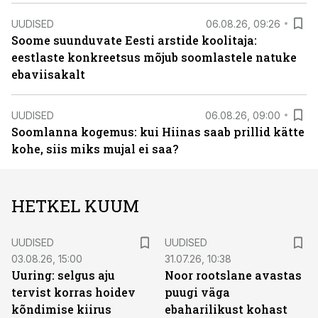
UUDISED
06.08.26, 09:26
Soome suunduvate Eesti arstide koolitaja:
eestlaste konkreetsus mõjub soomlastele natuke
ebaviisakalt
UUDISED
06.08.26, 09:00
Soomlanna kogemus: kui Hiinas saab prillid kätte
kohe, siis miks mujal ei saa?
HETKEL KUUM
UUDISED
UUDISED
03.08.26, 15:00
31.07.26, 10:38
Uuring: selgus aju
Noor rootslane avastas
tervist korras hoidev
puugi väga
kõndimise kiirus
ebaharilikust kohast