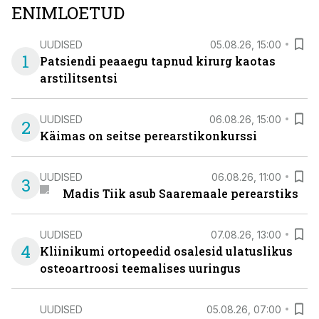
ENIMLOETUD
UUDISED
05.08.26, 15:00
1
Patsiendi peaaegu tapnud kirurg kaotas
arstilitsentsi
UUDISED
06.08.26, 15:00
2
Käimas on seitse perearstikonkurssi
UUDISED
06.08.26, 11:00
3
Madis Tiik asub Saaremaale perearstiks
UUDISED
07.08.26, 13:00
4
Kliinikumi ortopeedid osalesid ulatuslikus
osteoartroosi teemalises uuringus
UUDISED
05.08.26, 07:00