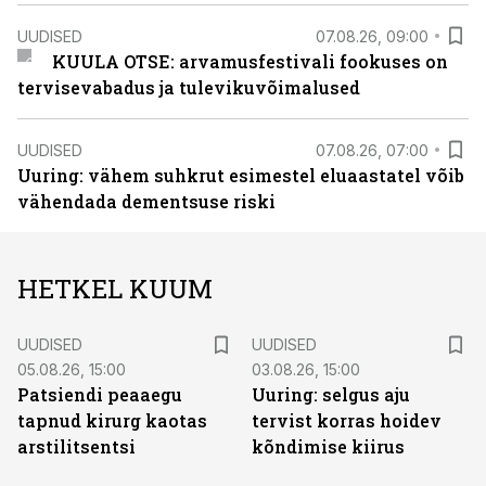
UUDISED
07.08.26, 09:00
KUULA OTSE: arvamusfestivali fookuses on
tervisevabadus ja tulevikuvõimalused
UUDISED
07.08.26, 07:00
Uuring: vähem suhkrut esimestel eluaastatel võib
vähendada dementsuse riski
HETKEL KUUM
UUDISED
UUDISED
05.08.26, 15:00
03.08.26, 15:00
Patsiendi peaaegu
Uuring: selgus aju
tapnud kirurg kaotas
tervist korras hoidev
arstilitsentsi
kõndimise kiirus