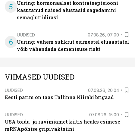
Uuring: hormonaalset kontratseptsiooni
5
kasutanud naised alustasid sagedamini
semaglutiidiravi
UUDISED
07.08.26, 07:00
6
Uuring: vähem suhkrut esimestel eluaastatel
võib vähendada dementsuse riski
VIIMASED UUDISED
UUDISED
07.08.26, 20:04
Eesti parim on taas Tallinna Kiirabi brigaad
UUDISED
07.08.26, 15:00
USA toidu- ja ravimiamet kiitis heaks esimese
mRNApõhise gripivaktsiini