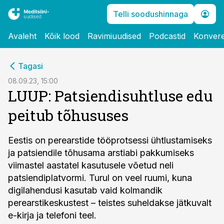
Telli soodushinnaga
Avaleht
Kõik lood
Ravimiuudised
Podcastid
Konvere
cebook
Tagasi
Twitter)
08.09.23, 15:00
LUUP: Patsiendisuhtluse edu
kedIn
peitub tõhususes
ail
k
Eestis on perearstide tööprotsessi ühtlustamiseks
ja patsiendile tõhusama arstiabi pakkumiseks
viimastel aastatel kasutusele võetud neli
patsiendiplatvormi. Turul on veel ruumi, kuna
digilahendusi kasutab vaid kolmandik
perearstikeskustest – teistes suheldakse jätkuvalt
e-kirja ja telefoni teel.