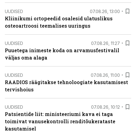
UUDISED
07.08.26, 13:00
Kliinikumi ortopeedid osalesid ulatuslikus
osteoartroosi teemalises uuringus
UUDISED
07.08.26, 11:27
Puuetega inimeste koda on arvamusfestivalil
väljas oma alaga
UUDISED
07.08.26, 11:00
RAADIOS räägitakse tehnoloogiate kasutamisest
tervishoius
UUDISED
07.08.26, 10:12
Patsientide liit: ministeeriumi kava ei taga
toimivat vanusekontrolli renditõukerataste
kasutamisel