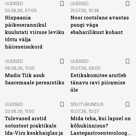
UUDISED
UUDISED
03.08.26, 07:00
31.07.26, 10:38
Hispaania
Noor rootslane avastas
päikeserannikul
puugi väga
kuulutati viiruse leviku
ebaharilikust kohast
tõttu välja
häireseisukord
UUDISED
UUDISED
06.08.26, 11:00
31.07.26, 09:00
Madis Tiik asub
Eetikakomitee arutleb
Saaremaale perearstiks
tänavu ravi piiramise
üle
ST
UUDISED
SISUTURUNDUS
03.08.26, 11:00
15.07.26, 10:07
Tulevased arstid
Mida teha, kui lapsel on
ootustest praktikale
kõhukinnisus?
Ida-Viru keskhaiglas ja
Lastegastroenteroloogid