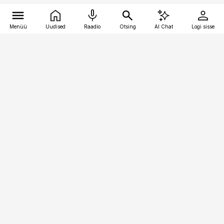
Menüü
Uudised
Raadio
Otsing
AI Chat
Logi sisse
Vana-Lõuna 39/1, 19094 Tallinn
(+372) 667 0111
meditsiiniuudised@aripaev.ee
Tellimisega seotud küsimused:
tellimiskeskus@aripaev.ee
Telli
Reklaam
Firmast
Sisu kasutamisõigused
Ajakirjaniku
eetikakoodeks
Üldtingimused
Privaatsustingimused