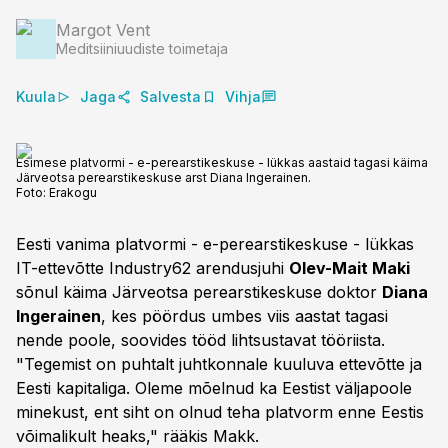
Margot Vent
Meditsiiniuudiste toimetaja
Kuula
Jaga
Salvesta
Vihja
Esimese platvormi - e-perearstikeskuse - lükkas aastaid tagasi käima
Järveotsa perearstikeskuse arst Diana Ingerainen.
Foto:
Erakogu
Eesti vanima platvormi - e-perearstikeskuse - lükkas
IT-ettevõtte Industry62 arendusjuhi
Olev-Mait Maki
sõnul käima Järveotsa perearstikeskuse doktor
Diana
Ingerainen
, kes pöördus umbes viis aastat tagasi
nende poole, soovides tööd lihtsustavat tööriista.
"Tegemist on puhtalt juhtkonnale kuuluva ettevõtte ja
Eesti kapitaliga. Oleme mõelnud ka Eestist väljapoole
minekust, ent siht on olnud teha platvorm enne Eestis
võimalikult heaks," rääkis Makk.