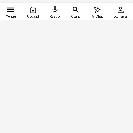
Menüü
Uudised
Raadio
Otsing
AI Chat
Logi sisse
Vana-Lõuna 39/1, 19094 Tallinn
(+372) 667 0111
meditsiiniuudised@aripaev.ee
Tellimisega seotud küsimused:
tellimiskeskus@aripaev.ee
Telli
Reklaam
Firmast
Sisu kasutamisõigused
Ajakirjaniku
eetikakoodeks
Üldtingimused
Privaatsustingimused