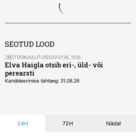
SEOTUD LOOD
TÖÖKUULUTUSED
23.07.26, 12:55
ST
Elva Haigla otsib eri-, üld- või
perearsti
Kandideerimise tähtaeg: 31.08.26
24H
72H
Nädal