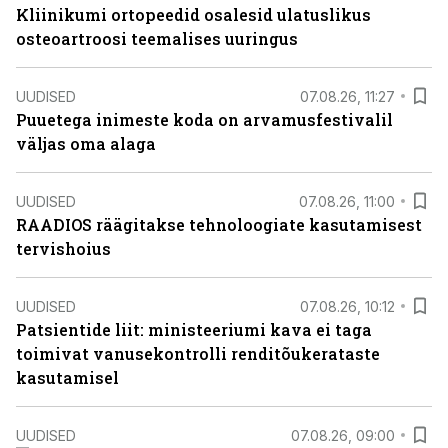
Kliinikumi ortopeedid osalesid ulatuslikus
osteoartroosi teemalises uuringus
UUDISED
07.08.26, 11:27
Puuetega inimeste koda on arvamusfestivalil
väljas oma alaga
UUDISED
07.08.26, 11:00
RAADIOS räägitakse tehnoloogiate kasutamisest
tervishoius
UUDISED
07.08.26, 10:12
Patsientide liit: ministeeriumi kava ei taga
toimivat vanusekontrolli renditõukerataste
kasutamisel
UUDISED
07.08.26, 09:00