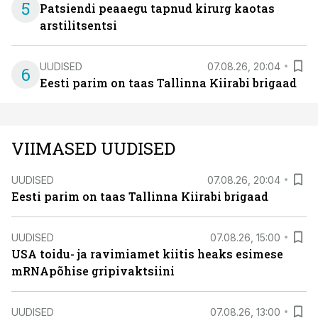
5
Patsiendi peaaegu tapnud kirurg kaotas
arstilitsentsi
UUDISED
07.08.26, 20:04
6
Eesti parim on taas Tallinna Kiirabi brigaad
VIIMASED UUDISED
UUDISED
07.08.26, 20:04
Eesti parim on taas Tallinna Kiirabi brigaad
UUDISED
07.08.26, 15:00
USA toidu- ja ravimiamet kiitis heaks esimese
mRNApõhise gripivaktsiini
UUDISED
07.08.26, 13:00