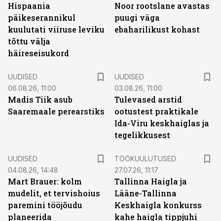
Hispaania
Noor rootslane avastas
päikeserannikul
puugi väga
kuulutati viiruse leviku
ebaharilikust kohast
tõttu välja
häireseisukord
UUDISED
UUDISED
06.08.26, 11:00
03.08.26, 11:00
Madis Tiik asub
Tulevased arstid
Saaremaale perearstiks
ootustest praktikale
Ida-Viru keskhaiglas ja
tegelikkusest
ST
UUDISED
TÖÖKUULUTUSED
04.08.26, 14:48
27.07.26, 11:17
Mart Brauer: kolm
Tallinna Haigla ja
mudelit, et tervishoius
Lääne-Tallinna
paremini tööjõudu
Keskhaigla konkurss
planeerida
kahe haigla tippjuhi