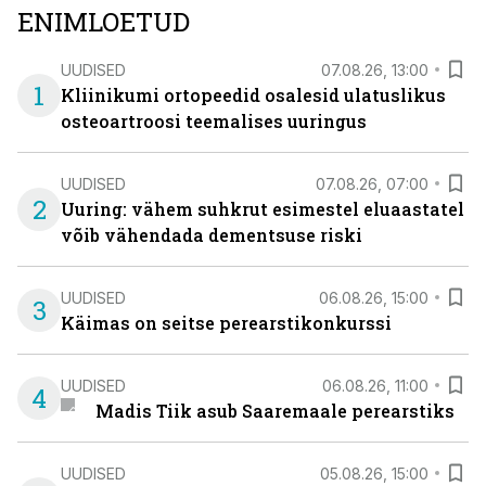
ENIMLOETUD
UUDISED
07.08.26, 13:00
1
Kliinikumi ortopeedid osalesid ulatuslikus
osteoartroosi teemalises uuringus
UUDISED
07.08.26, 07:00
2
Uuring: vähem suhkrut esimestel eluaastatel
võib vähendada dementsuse riski
UUDISED
06.08.26, 15:00
3
Käimas on seitse perearstikonkurssi
UUDISED
06.08.26, 11:00
4
Madis Tiik asub Saaremaale perearstiks
UUDISED
05.08.26, 15:00