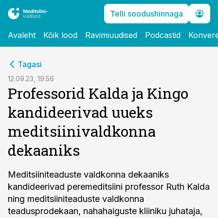
Telli soodushinnaga
Avaleht
Kõik lood
Ravimiuudised
Podcastid
Konvere
cebook
Tagasi
Twitter)
12.09.23, 19:56
Professorid Kalda ja Kingo
kedIn
kandideerivad uueks
ail
meditsiinivaldkonna
k
dekaaniks
Meditsiiniteaduste valdkonna dekaaniks
kandideerivad peremeditsiini professor Ruth Kalda
ning meditsiiniteaduste valdkonna
teadusprodekaan, nahahaiguste kliiniku juhataja,