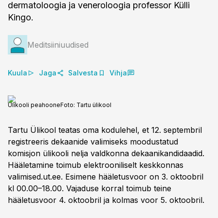
dermatoloogia ja veneroloogia professor Külli
Kingo.
Meditsiiniuudised
Kuula
Jaga
Salvesta
Vihja
Ülikooli peahoone
Foto:
Tartu ülikool
Tartu Ülikool teatas oma kodulehel, et 12. septembril
registreeris dekaanide valimiseks moodustatud
komisjon ülikooli nelja valdkonna dekaanikandidaadid.
Hääletamine toimub elektrooniliselt keskkonnas
valimised.ut.ee. Esimene hääletusvoor on 3. oktoobril
kl 00.00–18.00. Vajaduse korral toimub teine
hääletusvoor 4. oktoobril ja kolmas voor 5. oktoobril.