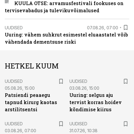
KUULA OTSE: arvamusfestivali fookuses on
tervisevabadus ja tulevikuvõimalused
UUDISED
07.08.26, 07:00
Uuring: vähem suhkrut esimestel eluaastatel võib
vähendada dementsuse riski
HETKEL KUUM
UUDISED
UUDISED
05.08.26, 15:00
03.08.26, 15:00
Patsiendi peaaegu
Uuring: selgus aju
tapnud kirurg kaotas
tervist korras hoidev
arstilitsentsi
kõndimise kiirus
UUDISED
UUDISED
03.08.26, 07:00
31.07.26, 10:38