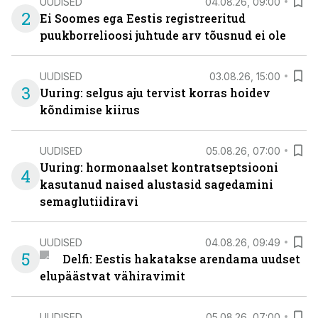
UUDISED
04.08.26, 09:00
2
Ei Soomes ega Eestis registreeritud
puukborrelioosi juhtude arv tõusnud ei ole
UUDISED
03.08.26, 15:00
3
Uuring: selgus aju tervist korras hoidev
kõndimise kiirus
UUDISED
05.08.26, 07:00
Uuring: hormonaalset kontratseptsiooni
4
kasutanud naised alustasid sagedamini
semaglutiidiravi
UUDISED
04.08.26, 09:49
5
Delfi: Eestis hakatakse arendama uudset
elupäästvat vähiravimit
UUDISED
05.08.26, 07:00