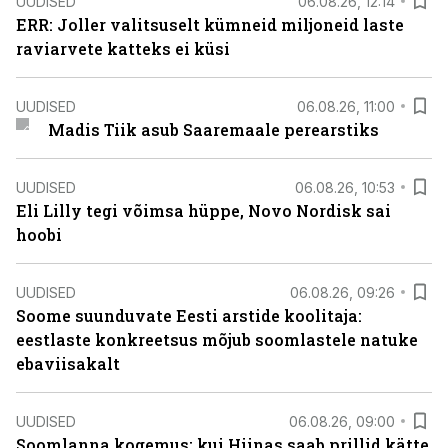
UUDISED
06.08.26, 12:14
ERR: Joller valitsuselt kümneid miljoneid laste
raviarvete katteks ei küsi
UUDISED
06.08.26, 11:00
Madis Tiik asub Saaremaale perearstiks
UUDISED
06.08.26, 10:53
Eli Lilly tegi võimsa hüppe, Novo Nordisk sai
hoobi
UUDISED
06.08.26, 09:26
Soome suunduvate Eesti arstide koolitaja:
eestlaste konkreetsus mõjub soomlastele natuke
ebaviisakalt
UUDISED
06.08.26, 09:00
Soomlanna kogemus: kui Hiinas saab prillid kätte