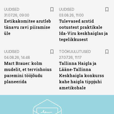
UUDISED
UUDISED
31.07.26, 09:00
03.08.26, 11:00
Eetikakomitee arutleb
Tulevased arstid
tänavu ravi piiramise
ootustest praktikale
üle
Ida-Viru keskhaiglas ja
tegelikkusest
ST
UUDISED
TÖÖKUULUTUSED
04.08.26, 14:48
27.07.26, 11:17
Mart Brauer: kolm
Tallinna Haigla ja
mudelit, et tervishoius
Lääne-Tallinna
paremini tööjõudu
Keskhaigla konkurss
planeerida
kahe haigla tippjuhi
ametikohale