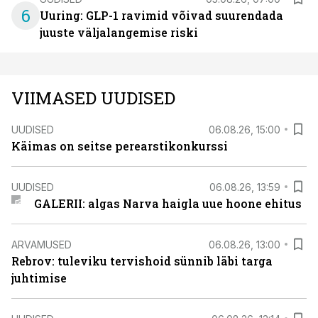
6
Uuring: GLP-1 ravimid võivad suurendada
juuste väljalangemise riski
VIIMASED UUDISED
UUDISED
06.08.26, 15:00
Käimas on seitse perearstikonkurssi
UUDISED
06.08.26, 13:59
GALERII: algas Narva haigla uue hoone ehitus
ARVAMUSED
06.08.26, 13:00
Rebrov: tuleviku tervishoid sünnib läbi targa
juhtimise