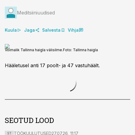
Meditsiiniuudised
Kuula
Jaga
Salvesta
Vihja
Võimalik Tallinna haigla välisilme.
Foto:
Tallinna haigla
Hääletusel anti 17 poolt- ja 47 vastuhäält.
SEOTUD LOOD
TÖÖKUULUTUSED
27.07.26, 11:17
ST