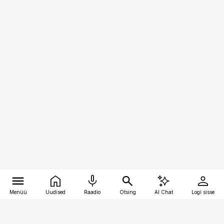
Menüü
Uudised
Raadio
Otsing
AI Chat
Logi sisse