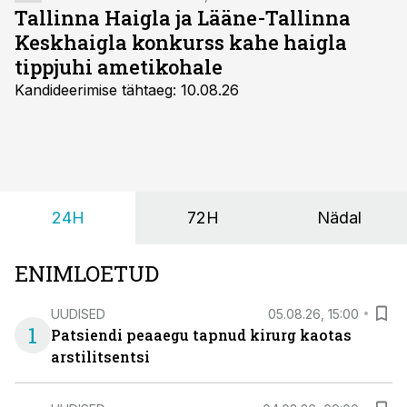
Tallinna Haigla ja Lääne-Tallinna
Keskhaigla konkurss kahe haigla
tippjuhi ametikohale
Kandideerimise tähtaeg: 10.08.26
24H
72H
Nädal
ENIMLOETUD
UUDISED
05.08.26, 15:00
1
Patsiendi peaaegu tapnud kirurg kaotas
arstilitsentsi