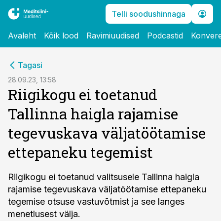
Telli soodushinnaga
Avaleht
Kõik lood
Ravimiuudised
Podcastid
Konvere
cebook
Tagasi
Twitter)
28.09.23, 13:58
Riigikogu ei toetanud
kedIn
Tallinna haigla rajamise
ail
tegevuskava väljatöötamise
k
ettepaneku tegemist
Riigikogu ei toetanud valitsusele Tallinna haigla
rajamise tegevuskava väljatöötamise ettepaneku
tegemise otsuse vastuvõtmist ja see langes
menetlusest välja.