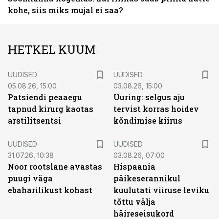
kohe, siis miks mujal ei saa?
HETKEL KUUM
UUDISED
UUDISED
05.08.26, 15:00
03.08.26, 15:00
Patsiendi peaaegu
Uuring: selgus aju
tapnud kirurg kaotas
tervist korras hoidev
arstilitsentsi
kõndimise kiirus
UUDISED
UUDISED
31.07.26, 10:38
03.08.26, 07:00
Noor rootslane avastas
Hispaania
puugi väga
päikeserannikul
ebaharilikust kohast
kuulutati viiruse leviku
tõttu välja
häireseisukord