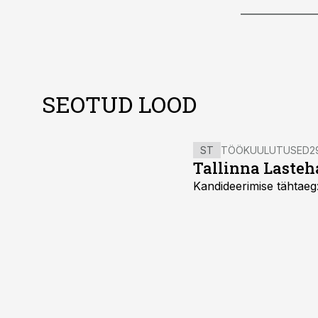
SEOTUD LOOD
ST
TÖÖKUULUTUSED
2
Tallinna Lasteha
Kandideerimise tähtaeg