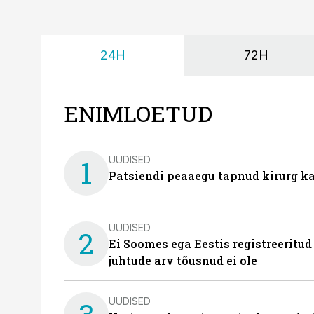
24H
72H
ENIMLOETUD
UUDISED
1
Patsiendi peaaegu tapnud kirurg ka
UUDISED
2
Ei Soomes ega Eestis registreeritud
juhtude arv tõusnud ei ole
UUDISED