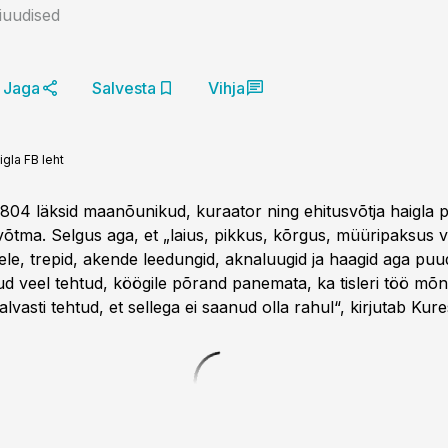
niuudised
Jaga
Salvesta
Vihja
gla FB leht
 1804 läksid maanõunikud, kuraator ning ehitusvõtja haigla
võtma. Selgus aga, et „laius, pikkus, kõrgus, müüripaksus v
le, trepid, akende leedungid, aknaluugid ja haagid aga puud
nud veel tehtud, köögile põrand panemata, ka tisleri töö mõn
alvasti tehtud, et sellega ei saanud olla rahul“, kirjutab Kur