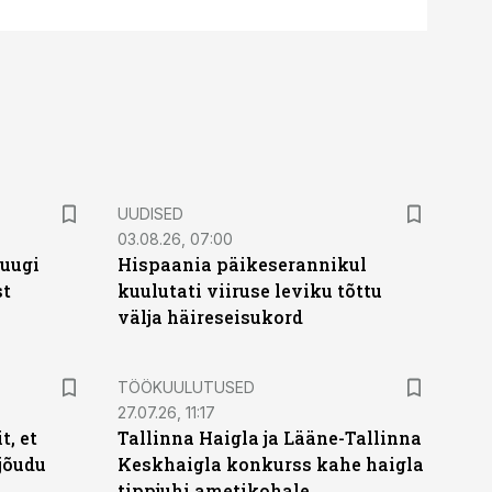
UUDISED
03.08.26, 07:00
puugi
Hispaania päikeserannikul
st
kuulutati viiruse leviku tõttu
välja häireseisukord
ST
TÖÖKUULUTUSED
27.07.26, 11:17
t, et
Tallinna Haigla ja Lääne-Tallinna
jõudu
Keskhaigla konkurss kahe haigla
tippjuhi ametikohale