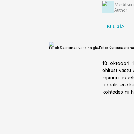
Meditsii
Author
Kuula
Fotol: Saaremaa vana haigla.
Foto:
Kuressaare hai
18. oktoobril
ehitust vastu 
lepingu nõuete
rinnatis ei ol
kohtades nii h