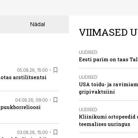
Nädal
VIIMASED U
UUDISED
Eesti parim on taas Tal
05.08.26, 15:00
otas arstilitsentsi
UUDISED
USA toidu- ja ravimia
gripivaktsiini
04.08.26, 09:00
 puukborrelioosi
UUDISED
Kliinikumi ortopeedid 
teemalises uuringus
03.08.26, 15:00