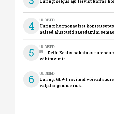
3
Uuring: selgus aju tervist korras h
UUDISED
4
Uuring: hormonaalset kontratsept
naised alustasid sagedamini semag
UUDISED
5
Delfi: Eestis hakatakse arenda
vähiravimit
UUDISED
6
Uuring: GLP-1 ravimid võivad suure
väljalangemise riski