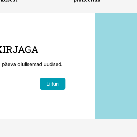
KIRJAGA
ti päeva olulisemad uudised.
Liitun