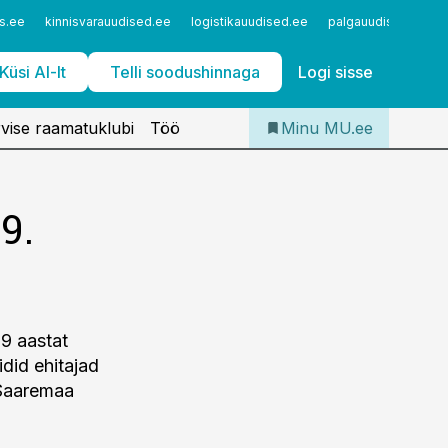
Iseteenindus
s.ee
kinnisvarauudised.ee
logistikauudised.ee
palgauudised.ee
Telli Meditsiiniuudised
Küsi AI-lt
Telli soodushinnaga
Logi sisse
vise raamatuklubi
Töö
Minu MU.ee
9.
19 aastat
idid ehitajad
 Saaremaa