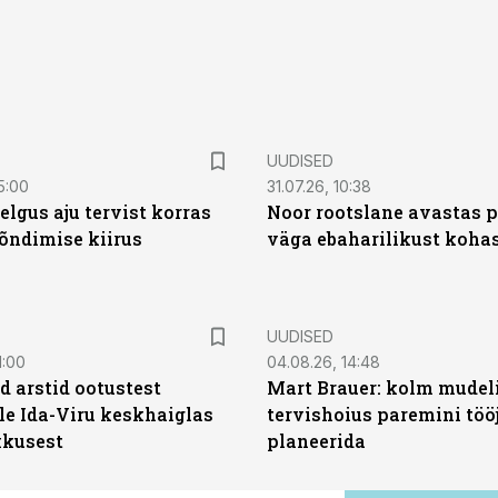
UUDISED
5:00
31.07.26, 10:38
elgus aju tervist korras
Noor rootslane avastas 
õndimise kiirus
väga ebaharilikust koha
UUDISED
1:00
04.08.26, 14:48
d arstid ootustest
Mart Brauer: kolm mudeli
le Ida-Viru keskhaiglas
tervishoius paremini töö
kkusest
planeerida