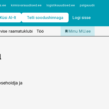
Iseteenindus
s.ee
kinnisvarauudised.ee
logistikauudised.ee
palgauudised.ee
Telli Meditsiiniuudised
Küsi AI-lt
Telli soodushinnaga
Logi sisse
vise raamatuklubi
Töö
Minu MU.ee
u
psehoidja ja