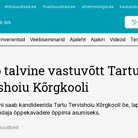
ehitusuudised.ee
finantsuudised.ee
aritehnoloogia.ee
kaubandu
nverentsid
Veebiseminarid
Ajaleht
Ajakiri
Videod
Ter
 talvine vastuvõtt Tart
shoiu Kõrgkooli
ni saab kandideerida Tartu Tervishoiu Kõrgkooli õe, la
ndaja õppekavadele õppima asumiseks.
niuudised