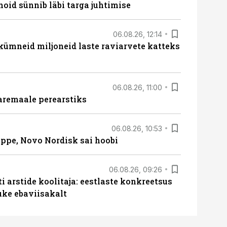
hoid sünnib läbi targa juhtimise
06.08.26, 12:14
 kümneid miljoneid laste raviarvete katteks
06.08.26, 11:00
aremaale perearstiks
06.08.26, 10:53
üppe, Novo Nordisk sai hoobi
06.08.26, 09:26
 arstide koolitaja: eestlaste konkreetsus
uke ebaviisakalt