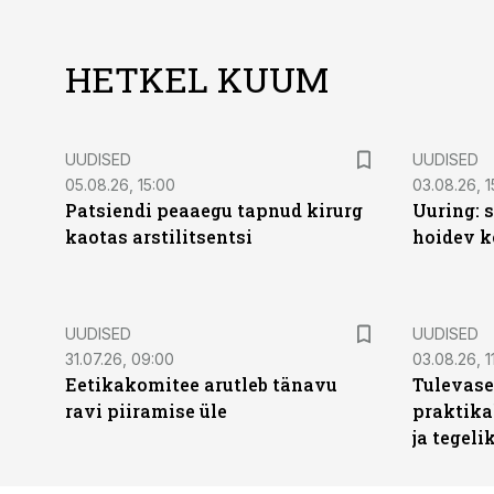
HETKEL KUUM
UUDISED
UUDISED
05.08.26, 15:00
03.08.26, 1
Patsiendi peaaegu tapnud kirurg
Uuring: s
kaotas arstilitsentsi
hoidev k
UUDISED
UUDISED
31.07.26, 09:00
03.08.26, 1
Eetikakomitee arutleb tänavu
Tulevase
ravi piiramise üle
praktika
ja tegeli