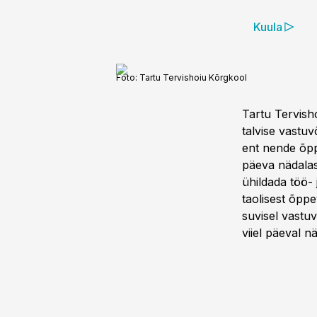
Kuula
Foto:
Tartu Tervishoiu Kõrgkool
Tartu Tervish
talvise vastu
ent nende õp
päeva nädalas
ühildada töö- 
taolisest õpp
suvisel vastu
viiel päeval n