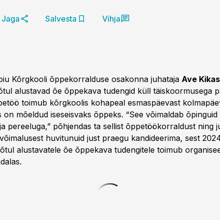
Jaga
Salvesta
Vihja
oiu Kõrgkooli õppekorralduse osakonna juhataja
Ave Kika
võtul alustavad õe õppekava tudengid küll täiskoormusega 
petöö toimub kõrgkoolis kohapeal esmaspäevast kolmapäev
 on mõeldud iseseisvaks õppeks. “See võimaldab õpinguid
ja pereeluga,” põhjendas ta sellist õppetöökorraldust ning j
evõimalusest huvitunuid just praegu kandideerima, sest 2024
võtul alustavatele õe õppekava tudengitele toimub organise
ädalas.