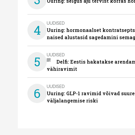
Uuring: selgus aju tervist korras h
UUDISED
4
Uuring: hormonaalset kontratsept
naised alustasid sagedamini semag
UUDISED
5
Delfi: Eestis hakatakse arenda
vähiravimit
UUDISED
6
Uuring: GLP-1 ravimid võivad suure
väljalangemise riski