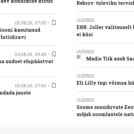
oidev kõndimise kiirus
Rebrov: tuleviku tervis
UUDISED
05.08.26, 07:00
ERR: Joller valitsuselt
siooni kasutanud
ei küsi
lutiidiravi
UUDISED
04.08.26, 09:49
Madis Tiik asub Sa
ma uudset elupäästvat
UUDISED
Eli Lilly tegi võimsa h
05.08.26, 07:00
ndada juuste
UUDISED
Soome suunduvate Eesti
mõjub soomlastele nat