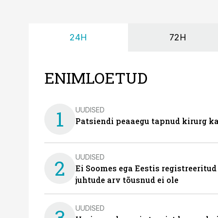
24H
72H
ENIMLOETUD
UUDISED
1
Patsiendi peaaegu tapnud kirurg ka
UUDISED
2
Ei Soomes ega Eestis registreeritud
juhtude arv tõusnud ei ole
UUDISED
3