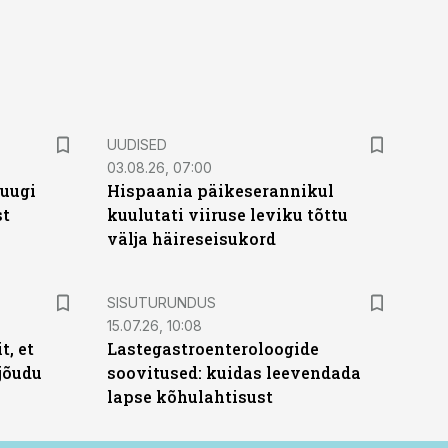
UUDISED
03.08.26, 07:00
puugi
Hispaania päikeserannikul
st
kuulutati viiruse leviku tõttu
välja häireseisukord
ST
SISUTURUNDUS
15.07.26, 10:08
t, et
Lastegastroenteroloogide
jõudu
soovitused: kuidas leevendada
lapse kõhulahtisust