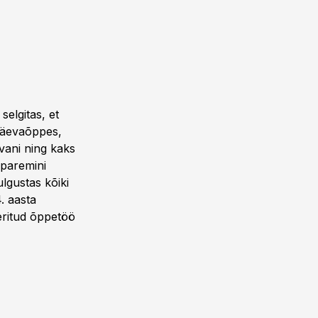
s
selgitas, et
päevaõppes,
ani ning kaks
 paremini
ulgustas kõiki
. aasta
eritud õppetöö