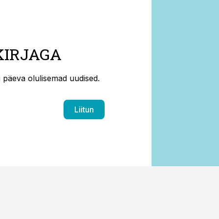
KIRJAGA
ti päeva olulisemad uudised.
Liitun