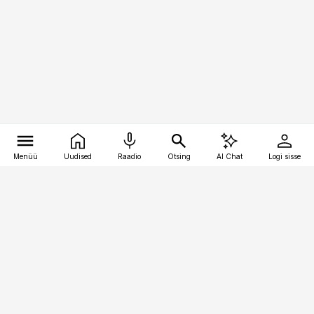
Menüü
Uudised
Raadio
Otsing
AI Chat
Logi sisse
Vana-Lõuna 39/1, 19094 Tallinn
(+372) 667 0111
meditsiiniuudised@aripaev.ee
Tellimisega seotud küsimused:
tellimiskeskus@aripaev.ee