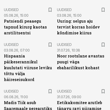
UUDISED
UUDISED
05.08.26, 15:00
03.08.26, 15:00
Patsiendi peaaegu
Uuring: selgus aju
tapnud kirurg kaotas
tervist korras hoidev
arstilitsentsi
kõndimise kiirus
UUDISED
UUDISED
03.08.26, 07:00
31.07.26, 10:38
Hispaania
Noor rootslane avastas
päikeserannikul
puugi väga
kuulutati viiruse leviku
ebaharilikust kohast
tõttu välja
häireseisukord
UUDISED
UUDISED
06.08.26, 11:00
31.07.26, 09:00
Madis Tiik asub
Eetikakomitee arutleb
Saaremaale perearstiks
tänavu ravi piiramise