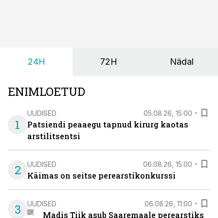
14 päeva). Lapseeas esinev kõhulahtisus on tavaliselt
viiruslik ning sellega kaasneb sageli oksendamine ja
kehatemperatuuri tõus.
24H
72H
Nädal
ENIMLOETUD
UUDISED
05.08.26, 15:00
1
Patsiendi peaaegu tapnud kirurg kaotas
arstilitsentsi
UUDISED
06.08.26, 15:00
2
Käimas on seitse perearstikonkurssi
UUDISED
06.08.26, 11:00
3
Madis Tiik asub Saaremaale perearstiks