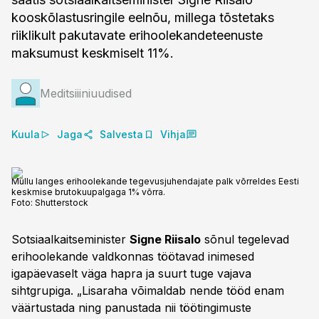
kooskõlastusringile eelnõu, millega tõstetaks
riiklikult pakutavate erihoolekandeteenuste
maksumust keskmiselt 11%.
Meditsiiiniuudised
Kuula
Jaga
Salvesta
Vihja
Mullu langes erihoolekande tegevusjuhendajate palk võrreldes Eesti
keskmise brutokuupalgaga 1% võrra.
Foto:
Shutterstock
Sotsiaalkaitseminister
Signe Riisalo
sõnul tegelevad
erihoolekande valdkonnas töötavad inimesed
igapäevaselt väga hapra ja suurt tuge vajava
sihtgrupiga. „Lisaraha võimaldab nende tööd enam
väärtustada ning panustada nii töötingimuste