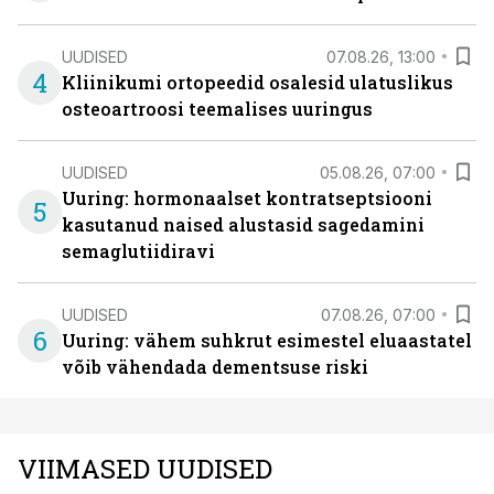
UUDISED
07.08.26, 13:00
4
Kliinikumi ortopeedid osalesid ulatuslikus
osteoartroosi teemalises uuringus
UUDISED
05.08.26, 07:00
Uuring: hormonaalset kontratseptsiooni
5
kasutanud naised alustasid sagedamini
semaglutiidiravi
UUDISED
07.08.26, 07:00
6
Uuring: vähem suhkrut esimestel eluaastatel
võib vähendada dementsuse riski
VIIMASED UUDISED