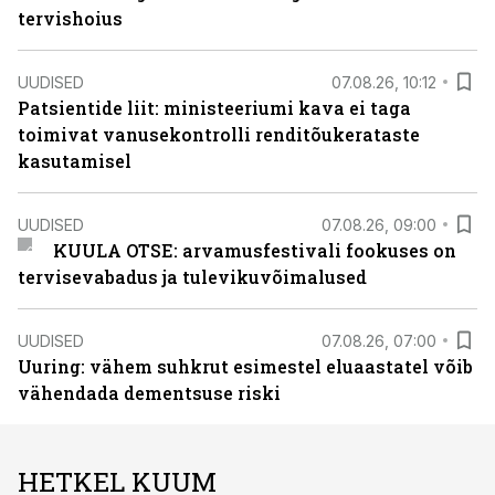
tervishoius
UUDISED
07.08.26, 10:12
Patsientide liit: ministeeriumi kava ei taga
toimivat vanusekontrolli renditõukerataste
kasutamisel
UUDISED
07.08.26, 09:00
KUULA OTSE: arvamusfestivali fookuses on
tervisevabadus ja tulevikuvõimalused
UUDISED
07.08.26, 07:00
Uuring: vähem suhkrut esimestel eluaastatel võib
vähendada dementsuse riski
HETKEL KUUM