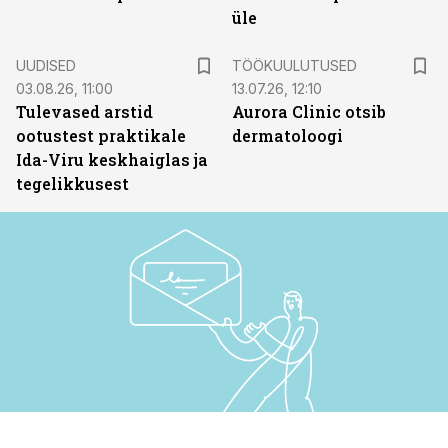
üle
ST
UUDISED
TÖÖKUULUTUSED
03.08.26, 11:00
13.07.26, 12:10
Tulevased arstid
Aurora Clinic otsib
ootustest praktikale
dermatoloogi
Ida-Viru keskhaiglas ja
tegelikkusest