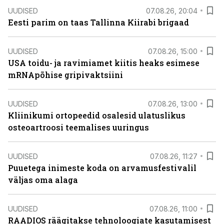
UUDISED
07.08.26, 20:04
Eesti parim on taas Tallinna Kiirabi brigaad
UUDISED
07.08.26, 15:00
USA toidu- ja ravimiamet kiitis heaks esimese
mRNApõhise gripivaktsiini
UUDISED
07.08.26, 13:00
Kliinikumi ortopeedid osalesid ulatuslikus
osteoartroosi teemalises uuringus
UUDISED
07.08.26, 11:27
Puuetega inimeste koda on arvamusfestivalil
väljas oma alaga
UUDISED
07.08.26, 11:00
RAADIOS räägitakse tehnoloogiate kasutamisest