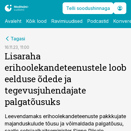
Telli soodushinnaga
Avaleht
Kõik lood
Ravimiuudised
Podcastid
Konvere
cebook
Tagasi
Twitter)
16.11.23, 11:00
Lisaraha
kedIn
erihoolekandeteenustele loob
ail
eelduse õdede ja
k
tegevusjuhendajate
palgatõusuks
Leevendamaks erihoolekandeteenuste pakkkujate
majanduskulude tõusu ja võimaldada palgatõusu,
saatis sotsiaalkaitseminister Signe Riisalo