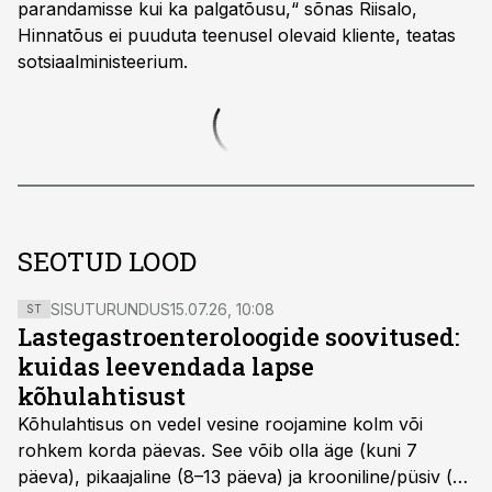
parandamisse kui ka palgatõusu,“ sõnas Riisalo,
Hinnatõus ei puuduta teenusel olevaid kliente, teatas
sotsiaalministeerium.
SEOTUD LOOD
SISUTURUNDUS
15.07.26, 10:08
ST
Lastegastroenteroloogide soovitused:
kuidas leevendada lapse
kõhulahtisust
Kõhulahtisus on vedel vesine roojamine kolm või
rohkem korda päevas. See võib olla äge (kuni 7
päeva), pikaajaline (8–13 päeva) ja krooniline/püsiv (>