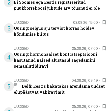
2
Ei Soomes ega Eestis registreeritud
puukborrelioosi juhtude arv tõusnud ei ole
UUDISED
03.08.26, 15:00
3
Uuring: selgus aju tervist korras hoidev
kõndimise kiirus
UUDISED
05.08.26, 07:00
Uuring: hormonaalset kontratseptsiooni
4
kasutanud naised alustasid sagedamini
semaglutiidiravi
UUDISED
04.08.26, 09:49
5
Delfi: Eestis hakatakse arendama uudset
elupäästvat vähiravimit
UUDISED
05.08.26, 07:00