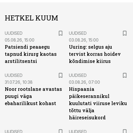
HETKEL KUUM
UUDISED
UUDISED
05.08.26, 15:00
03.08.26, 15:00
Patsiendi peaaegu
Uuring: selgus aju
tapnud kirurg kaotas
tervist korras hoidev
arstilitsentsi
kõndimise kiirus
UUDISED
UUDISED
31.07.26, 10:38
03.08.26, 07:00
Noor rootslane avastas
Hispaania
puugi väga
päikeserannikul
ebaharilikust kohast
kuulutati viiruse leviku
tõttu välja
häireseisukord
UUDISED
UUDISED