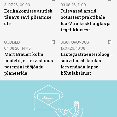
31.07.26, 09:00
03.08.26, 11:00
Eetikakomitee arutleb
Tulevased arstid
tänavu ravi piiramise
ootustest praktikale
üle
Ida-Viru keskhaiglas ja
tegelikkusest
ST
UUDISED
SISUTURUNDUS
04.08.26, 14:48
15.07.26, 10:08
Mart Brauer: kolm
Lastegastroenteroloogide
mudelit, et tervishoius
soovitused: kuidas
paremini tööjõudu
leevendada lapse
planeerida
kõhulahtisust