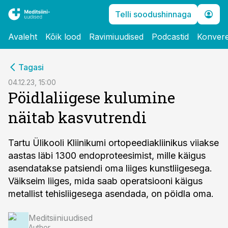
Telli soodushinnaga
Avaleht
Kõik lood
Ravimiuudised
Podcastid
Konvere
cebook
Tagasi
Twitter)
04.12.23, 15:00
Pöidlaliigese kulumine
kedIn
näitab kasvutrendi
ail
k
Tartu Ülikooli Kliinikumi ortopeediakliinikus viiakse
aastas läbi 1300 endoproteesimist, mille käigus
asendatakse patsiendi oma liiges kunstliigesega.
Väikseim liiges, mida saab operatsiooni käigus
metallist tehisliigesega asendada, on pöidla oma.
Meditsiiniuudised
Author