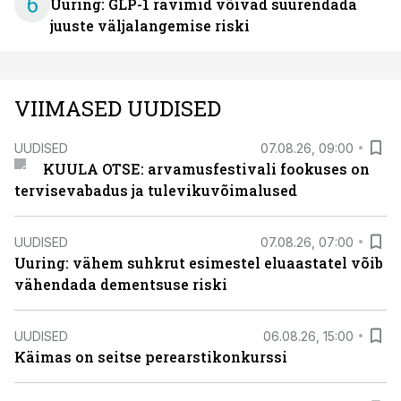
6
Uuring: GLP-1 ravimid võivad suurendada
juuste väljalangemise riski
VIIMASED UUDISED
UUDISED
07.08.26, 09:00
KUULA OTSE: arvamusfestivali fookuses on
tervisevabadus ja tulevikuvõimalused
UUDISED
07.08.26, 07:00
Uuring: vähem suhkrut esimestel eluaastatel võib
vähendada dementsuse riski
UUDISED
06.08.26, 15:00
Käimas on seitse perearstikonkurssi