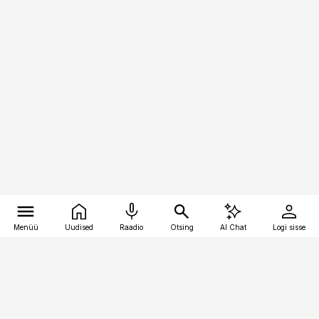
Menüü
Uudised
Raadio
Otsing
AI Chat
Logi sisse
Vana-Lõuna 39/1, 19094 Tallinn
(+372) 667 0111