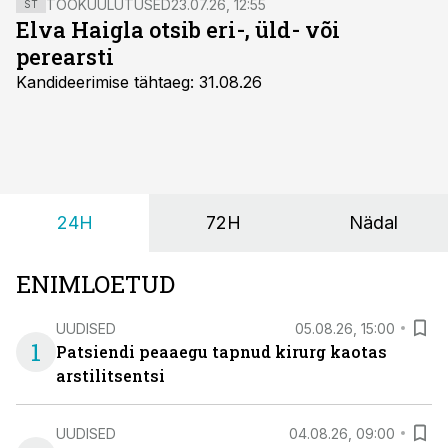
TÖÖKUULUTUSED
23.07.26, 12:55
ST
Elva Haigla otsib eri-, üld- või
perearsti
Kandideerimise tähtaeg: 31.08.26
24H
72H
Nädal
ENIMLOETUD
UUDISED
05.08.26, 15:00
1
Patsiendi peaaegu tapnud kirurg kaotas
arstilitsentsi
UUDISED
04.08.26, 09:00