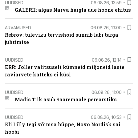
UUDISED
06.08.26, 13:59
GALERII: algas Narva haigla uue hoone ehitus
ARVAMUSED
06.08.26, 13:00
Rebrov: tuleviku tervishoid sünnib läbi targa
juhtimise
UUDISED
06.08.26, 12:14
ERR: Joller valitsuselt kümneid miljoneid laste
raviarvete katteks ei küsi
UUDISED
06.08.26, 11:00
Madis Tiik asub Saaremaale perearstiks
UUDISED
06.08.26, 10:53
Eli Lilly tegi võimsa hüppe, Novo Nordisk sai
hoobi