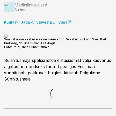
Meditsiiniuudised
Author
Kuula
Jaga
Salvesta
Vihja
Simulatsioonikeskuse algne meeskond. Vasakult: dr Ervin Saik, Kärt
Pielberg, dr Liina Süvari, Liis Jõgis.
Foto:
Pelgulinna Sünnitusmaja
Sünnitusmaja spetsialistide entusiasmist välja kasvanud
algatus on nüüdseks tuntud pea igas Eestimaa
sünnitusabi pakkuvas haiglas, kirjutab Pelgulinna
Sünnitusmaja.