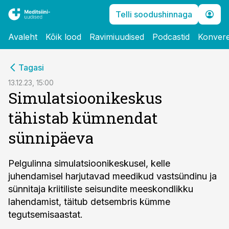
Telli soodushinnaga
Avaleht
Kõik lood
Ravimiuudised
Podcastid
Konvere
cebook
Tagasi
Twitter)
13.12.23, 15:00
Simulatsioonikeskus
kedIn
tähistab kümnendat
ail
sünnipäeva
k
Pelgulinna simulatsioonikeskusel, kelle
juhendamisel harjutavad meedikud vastsündinu ja
sünnitaja kriitiliste seisundite meeskondlikku
lahendamist, täitub detsembris kümme
tegutsemisaastat.