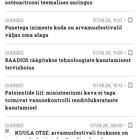
osteoartroosi teemalises uuringus
UUDISED
07.08.26, 11:27
Puuetega inimeste koda on arvamusfestivalil
väljas oma alaga
UUDISED
07.08.26, 11:00
RAADIOS räägitakse tehnoloogiate kasutamisest
tervishoius
UUDISED
07.08.26, 10:12
Patsientide liit: ministeeriumi kava ei taga
toimivat vanusekontrolli renditõukerataste
kasutamisel
UUDISED
07.08.26, 09:00
KUULA OTSE: arvamusfestivali fookuses on