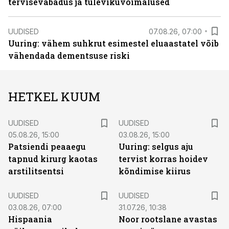
tervisevabadus ja tulevikuvõimalused
UUDISED
07.08.26, 07:00
Uuring: vähem suhkrut esimestel eluaastatel võib
vähendada dementsuse riski
HETKEL KUUM
UUDISED
UUDISED
05.08.26, 15:00
03.08.26, 15:00
Patsiendi peaaegu
Uuring: selgus aju
tapnud kirurg kaotas
tervist korras hoidev
arstilitsentsi
kõndimise kiirus
UUDISED
UUDISED
03.08.26, 07:00
31.07.26, 10:38
Hispaania
Noor rootslane avastas