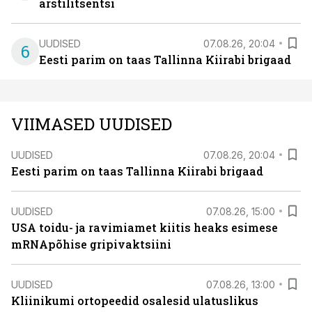
arstilitsentsi
UUDISED
07.08.26, 20:04
6
Eesti parim on taas Tallinna Kiirabi brigaad
VIIMASED UUDISED
UUDISED
07.08.26, 20:04
Eesti parim on taas Tallinna Kiirabi brigaad
UUDISED
07.08.26, 15:00
USA toidu- ja ravimiamet kiitis heaks esimese
mRNApõhise gripivaktsiini
UUDISED
07.08.26, 13:00
Kliinikumi ortopeedid osalesid ulatuslikus