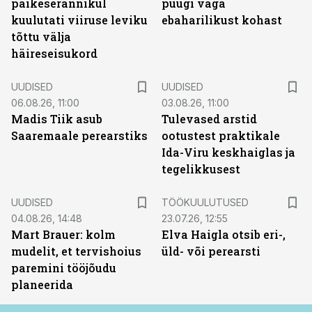
päikeserannikul
puugi väga
kuulutati viiruse leviku
ebaharilikust kohast
tõttu välja
häireseisukord
UUDISED
UUDISED
06.08.26, 11:00
03.08.26, 11:00
Madis Tiik asub
Tulevased arstid
Saaremaale perearstiks
ootustest praktikale
Ida-Viru keskhaiglas ja
tegelikkusest
ST
UUDISED
TÖÖKUULUTUSED
04.08.26, 14:48
23.07.26, 12:55
Mart Brauer: kolm
Elva Haigla otsib eri-,
mudelit, et tervishoius
üld- või perearsti
paremini tööjõudu
planeerida