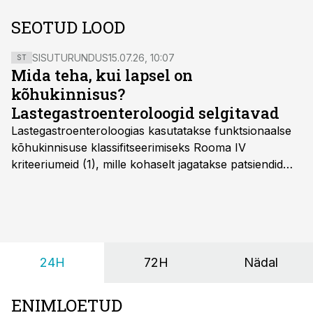
SEOTUD LOOD
SISUTURUNDUS
15.07.26, 10:07
ST
Mida teha, kui lapsel on
kõhukinnisus?
Lastegastroenteroloogid selgitavad
Lastegastroenteroloogias kasutatakse funktsionaalse
kõhukinnisuse klassifitseerimiseks Rooma IV
kriteeriumeid (1), mille kohaselt jagatakse patsiendid
kahte rühma: lapsed alates sünnist kuni nelja-
aastaseks saamiseni ja üle nelja-aastased lapsed.
24H
72H
Nädal
ENIMLOETUD