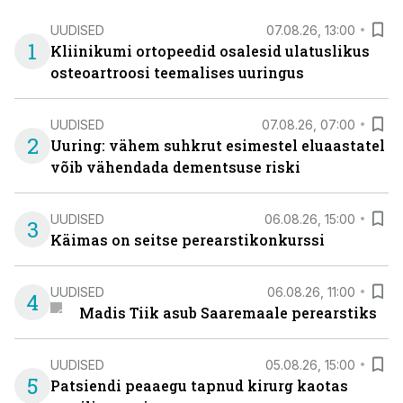
UUDISED
07.08.26, 13:00
1
Kliinikumi ortopeedid osalesid ulatuslikus
osteoartroosi teemalises uuringus
UUDISED
07.08.26, 07:00
2
Uuring: vähem suhkrut esimestel eluaastatel
võib vähendada dementsuse riski
UUDISED
06.08.26, 15:00
3
Käimas on seitse perearstikonkurssi
UUDISED
06.08.26, 11:00
4
Madis Tiik asub Saaremaale perearstiks
UUDISED
05.08.26, 15:00
5
Patsiendi peaaegu tapnud kirurg kaotas