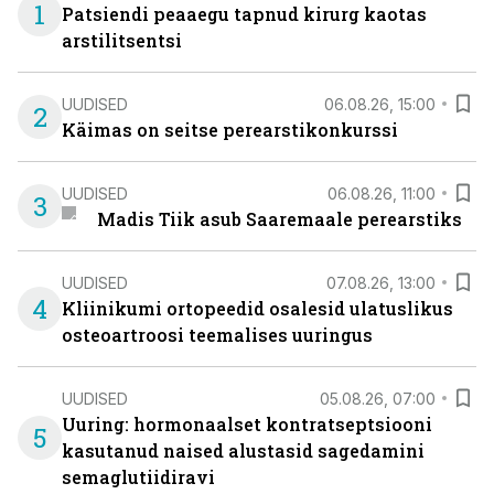
1
Patsiendi peaaegu tapnud kirurg kaotas
arstilitsentsi
UUDISED
06.08.26, 15:00
2
Käimas on seitse perearstikonkurssi
UUDISED
06.08.26, 11:00
3
Madis Tiik asub Saaremaale perearstiks
UUDISED
07.08.26, 13:00
4
Kliinikumi ortopeedid osalesid ulatuslikus
osteoartroosi teemalises uuringus
UUDISED
05.08.26, 07:00
Uuring: hormonaalset kontratseptsiooni
5
kasutanud naised alustasid sagedamini
semaglutiidiravi