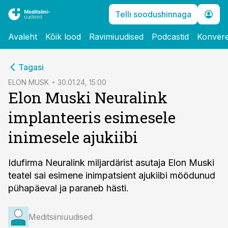
Telli soodushinnaga
Avaleht
Kõik lood
Ravimiuudised
Podcastid
Konvere
cebook
Tagasi
Twitter)
ELON MUSK
30.01.24, 15:00
Elon Muski Neuralink
kedIn
implanteeris esimesele
ail
inimesele ajukiibi
k
Idufirma Neuralink miljardärist asutaja Elon Muski
teatel sai esimene inimpatsient ajukiibi möödunud
pühapäeval ja paraneb hästi.
Meditsiiniuudised