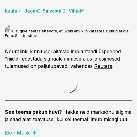
Kuula
Jaga
Salvesta
Vihja
Mullu sügisel teatas ettevõte, et ükski ahv kiibikatsetes surnud ei ole.
Foto:
Shutterstock
Neuralinki kinnitusel aitavad implantaadi ülipeened
“niidid” edastada signaale inimese ajus ja esimesed
tulemused on paljulubavad, vahendas
Reuters
.
See teema pakub huvi?
Hakka neid märksõnu jälgima
ja saad alati teavituse, kui sel teemal ilmub midagi uut!
Elon Musk