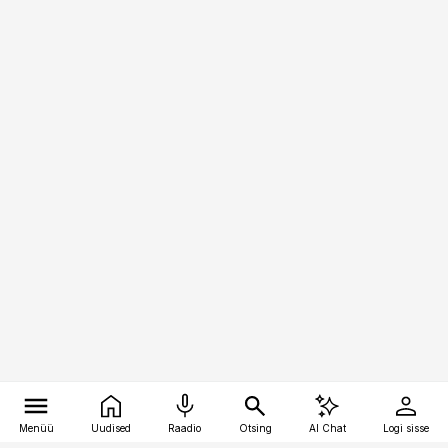
Menüü
Uudised
Raadio
Otsing
AI Chat
Logi sisse