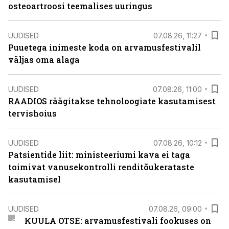
osteoartroosi teemalises uuringus
UUDISED
07.08.26, 11:27
Puuetega inimeste koda on arvamusfestivalil
väljas oma alaga
UUDISED
07.08.26, 11:00
RAADIOS räägitakse tehnoloogiate kasutamisest
tervishoius
UUDISED
07.08.26, 10:12
Patsientide liit: ministeeriumi kava ei taga
toimivat vanusekontrolli renditõukerataste
kasutamisel
UUDISED
07.08.26, 09:00
KUULA OTSE: arvamusfestivali fookuses on