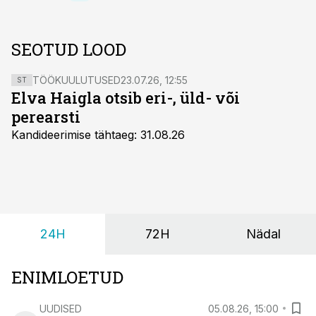
SEOTUD LOOD
TÖÖKUULUTUSED
23.07.26, 12:55
ST
Elva Haigla otsib eri-, üld- või
perearsti
Kandideerimise tähtaeg: 31.08.26
24H
72H
Nädal
ENIMLOETUD
UUDISED
05.08.26, 15:00