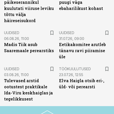
päikeserannikul
puugi väga
kuulutati viiruse leviku
ebaharilikust kohast
tõttu välja
häireseisukord
UUDISED
UUDISED
06.08.26, 11:00
31.07.26, 09:00
Madis Tiik asub
Eetikakomitee arutleb
Saaremaale perearstiks
tänavu ravi piiramise
üle
ST
UUDISED
TÖÖKUULUTUSED
03.08.26, 11:00
23.07.26, 12:55
Tulevased arstid
Elva Haigla otsib eri-,
ootustest praktikale
üld- või perearsti
Ida-Viru keskhaiglas ja
tegelikkusest