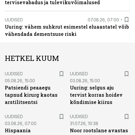
tervisevabadus ja tulevikuvõimalused
UUDISED
07.08.26, 07:00
Uuring: vähem suhkrut esimestel eluaastatel võib
vähendada dementsuse riski
HETKEL KUUM
UUDISED
UUDISED
05.08.26, 15:00
03.08.26, 15:00
Patsiendi peaaegu
Uuring: selgus aju
tapnud kirurg kaotas
tervist korras hoidev
arstilitsentsi
kõndimise kiirus
UUDISED
UUDISED
03.08.26, 07:00
31.07.26, 10:38
Hispaania
Noor rootslane avastas