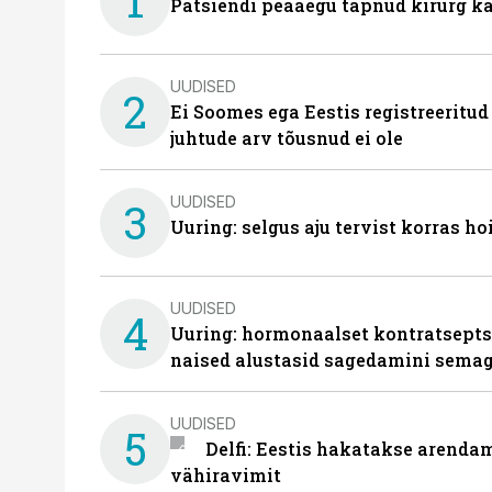
1
Patsiendi peaaegu tapnud kirurg ka
UUDISED
2
Ei Soomes ega Eestis registreeritud
juhtude arv tõusnud ei ole
UUDISED
3
Uuring: selgus aju tervist korras h
UUDISED
4
Uuring: hormonaalset kontratsept
naised alustasid sagedamini semag
UUDISED
5
Delfi: Eestis hakatakse arenda
vähiravimit