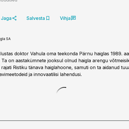
Jaga
Salvesta
Vihja
igla SA
 alustas doktor Vahula oma teekonda Pärnu haiglas 1989. aa
. Ta on aastakümnete jooksul olnud haigla arengu võtmeisi
rajati Ristiku tänava haiglahoone, samuti on ta aidanud tuu
vimeetodeid ja innovaatilisi lahendusi.