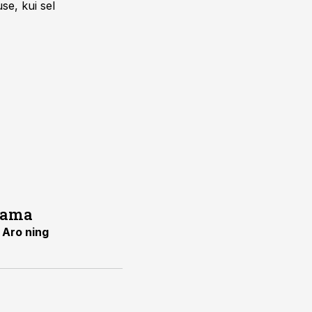
se, kui sel
nama
 Aro ning