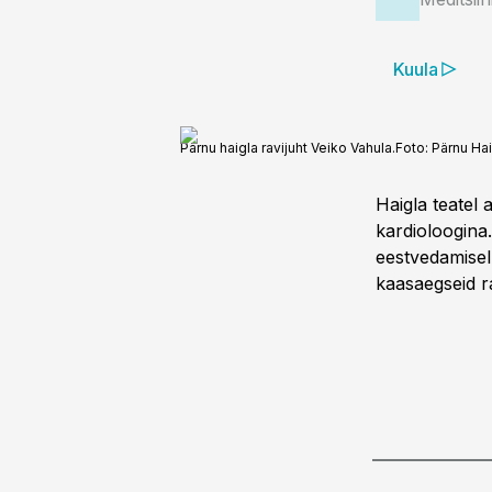
Kuula
Pärnu haigla ravijuht Veiko Vahula.
Foto:
Pärnu Ha
Haigla teatel
kardioloogina
eestvedamisel 
kaasaegseid ra