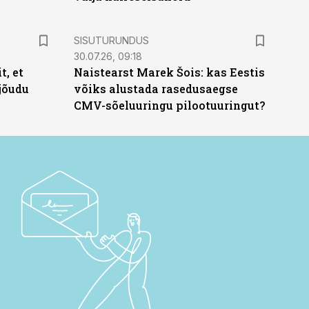
ST
SISUTURUNDUS
30.07.26, 09:18
t, et
Naistearst Marek Šois: kas Eestis
jõudu
võiks alustada rasedusaegse
CMV-sõeluuringu pilootuuringut?