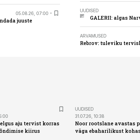
UUDISED
05.08.26, 07:00
GALERII: algas Nar
ndada juuste
ARVAMUSED
Rebrov: tuleviku tervis
UUDISED
5:00
31.07.26, 10:38
elgus aju tervist korras
Noor rootslane avastas 
õndimise kiirus
väga ebaharilikust koha