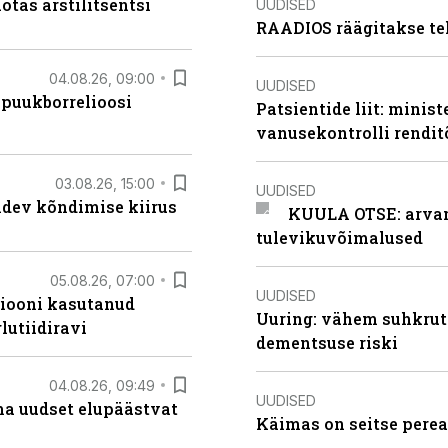
otas arstilitsentsi
UUDISED
RAADIOS räägitakse te
04.08.26, 09:00
UUDISED
 puukborrelioosi
Patsientide liit: minis
vanusekontrolli rendi
03.08.26, 15:00
UUDISED
oidev kõndimise kiirus
KUULA OTSE: arvamu
tulevikuvõimalused
05.08.26, 07:00
UUDISED
siooni kasutanud
Uuring: vähem suhkrut
lutiidiravi
dementsuse riski
04.08.26, 09:49
UUDISED
ma uudset elupäästvat
Käimas on seitse perea