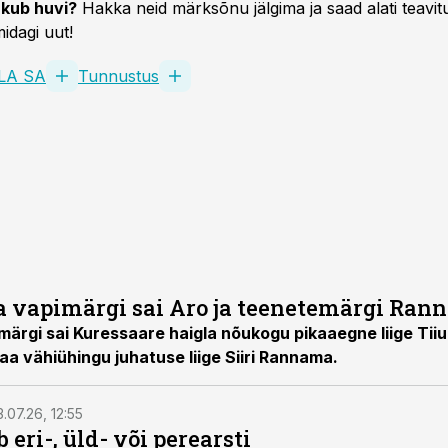
kub huvi?
Hakka neid märksõnu jälgima ja saad alati teavitu
idagi uut!
LA SA
Tunnustus
 vapimärgi sai Aro ja teenetemärgi Ran
rgi sai Kuressaare haigla nõukogu pikaaegne liige Tiiu
 vähiühingu juhatuse liige Siiri Rannama.
3.07.26, 12:55
 eri-, üld- või perearsti