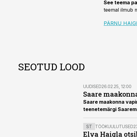
See teema pa
teemal ilmub m
PÄRNU HAIG
SEOTUD LOOD
UUDISED
26.02.25, 12:00
Saare maakonna
Saare maakonna vapimä
teenetemärgi Saaremaa
ST
TÖÖKUULUTUSED
2
Elva Haigla otsib