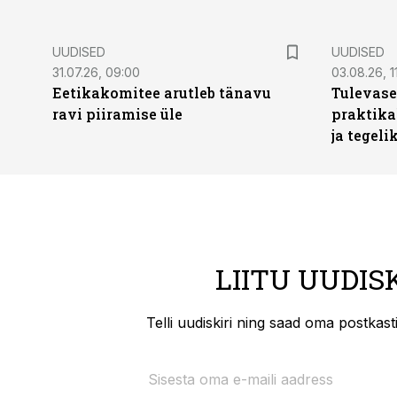
UUDISED
UUDISED
31.07.26, 09:00
03.08.26, 1
Eetikakomitee arutleb tänavu
Tulevase
ravi piiramise üle
praktika
ja tegeli
LIITU UUDIS
Telli uudiskiri ning saad oma postkas