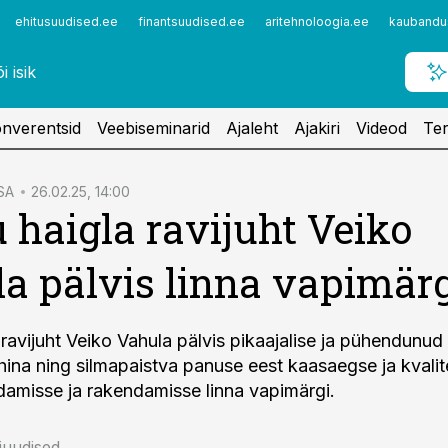
ehitusuudised.ee
finantsuudised.ee
aritehnoloogia.ee
kaubandu
nverentsid
Veebiseminarid
Ajaleht
Ajakiri
Videod
Ter
SA
26.02.25, 14:00
 haigla ravijuht Veiko
a pälvis linna vapimär
 ravijuht Veiko Vahula pälvis pikaajalise ja pühendunud
juhina ning silmapaistva panuse eest kaasaegse ja kvali
ndamisse ja rakendamisse linna vapimärgi.
niuudised