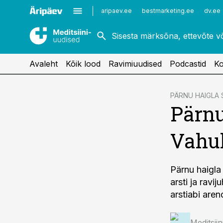
Kardioloogia
Uroloogia
aripaev.ee
bestmarketing.ee
dv.ee
Kirurgia
Vaktsineerimine
Naistehaigused
Avaleht
Kõik lood
Ravimiuudised
Podcastid
Ko
cebook
PÄRNU HAIGLA 
Pärnu
Twitter)
kedIn
Vahul
ail
k
Pärnu haigla
arsti ja ravi
arstiabi are
Meditsii