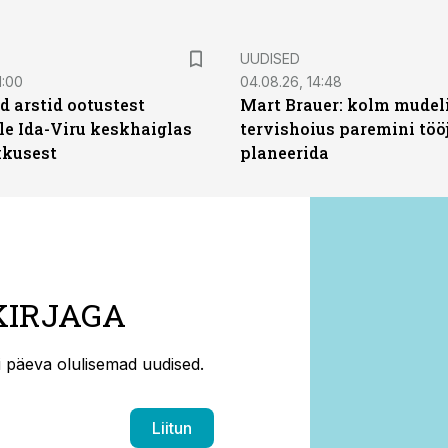
UUDISED
1:00
04.08.26, 14:48
d arstid ootustest
Mart Brauer: kolm mudeli
le Ida-Viru keskhaiglas
tervishoius paremini töö
kkusest
planeerida
KIRJAGA
ti päeva olulisemad uudised.
Liitun