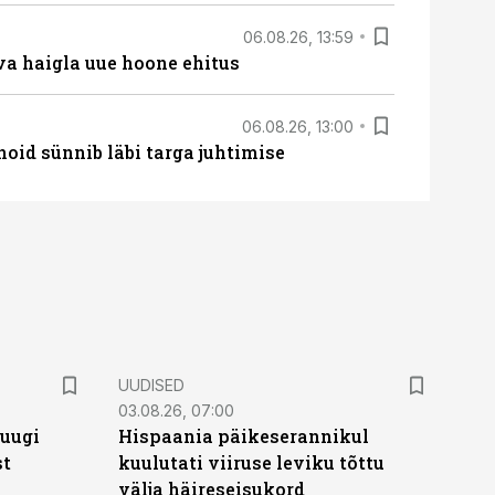
06.08.26, 13:59
va haigla uue hoone ehitus
06.08.26, 13:00
hoid sünnib läbi targa juhtimise
UUDISED
03.08.26, 07:00
puugi
Hispaania päikeserannikul
st
kuulutati viiruse leviku tõttu
välja häireseisukord