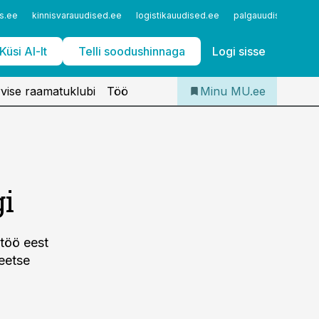
Iseteenindus
s.ee
kinnisvarauudised.ee
logistikauudised.ee
palgauudised.ee
Telli Meditsiiniuudised
Küsi AI-lt
Telli soodushinnaga
Logi sisse
vise raamatuklubi
Töö
Minu MU.ee
gi
 töö eest
teetse