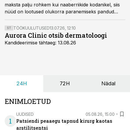
maksta palju rohkem kui naaberriikide kodanikel, siis
nüüd on lootused olukorra paranemiseks pandud
tulevast aastast rakenduvavale ravimihindade
reformile.
TÖÖKUULUTUSED
13.07.26, 12:10
ST
Aurora Clinic otsib dermatoloogi
Kandideerimise tähtaeg: 13.08.26
24H
72H
Nädal
ENIMLOETUD
UUDISED
05.08.26, 15:00
1
Patsiendi peaaegu tapnud kirurg kaotas
arstilitsentsi