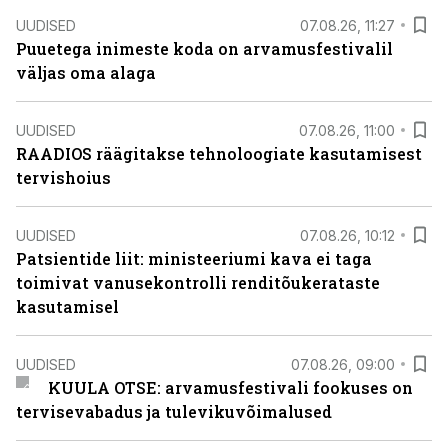
UUDISED
07.08.26, 11:27
Puuetega inimeste koda on arvamusfestivalil
väljas oma alaga
UUDISED
07.08.26, 11:00
RAADIOS räägitakse tehnoloogiate kasutamisest
tervishoius
UUDISED
07.08.26, 10:12
Patsientide liit: ministeeriumi kava ei taga
toimivat vanusekontrolli renditõukerataste
kasutamisel
UUDISED
07.08.26, 09:00
KUULA OTSE: arvamusfestivali fookuses on
tervisevabadus ja tulevikuvõimalused