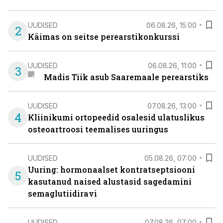
UUDISED
06.08.26, 15:00
2
Käimas on seitse perearstikonkurssi
UUDISED
06.08.26, 11:00
3
Madis Tiik asub Saaremaale perearstiks
UUDISED
07.08.26, 13:00
4
Kliinikumi ortopeedid osalesid ulatuslikus
osteoartroosi teemalises uuringus
UUDISED
05.08.26, 07:00
Uuring: hormonaalset kontratseptsiooni
5
kasutanud naised alustasid sagedamini
semaglutiidiravi
UUDISED
07.08.26, 07:00