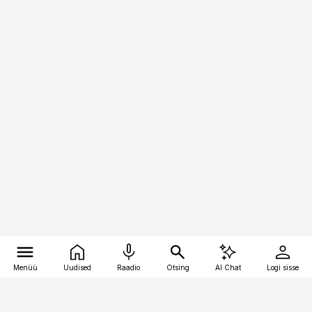
Menüü
Uudised
Raadio
Otsing
AI Chat
Logi sisse