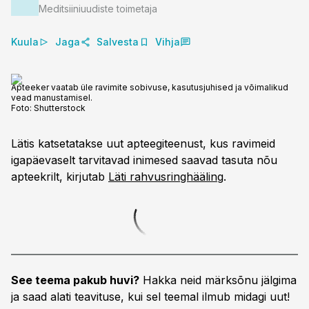
Meditsiiniuudiste toimetaja
Kuula
Jaga
Salvesta
Vihja
Apteeker vaatab üle ravimite sobivuse, kasutusjuhised ja võimalikud
vead manustamisel.
Foto:
Shutterstock
Lätis katsetatakse uut apteegiteenust, kus ravimeid
igapäevaselt tarvitavad inimesed saavad tasuta nõu
apteekrilt, kirjutab
Läti rahvusringhääling
.
See teema pakub huvi?
Hakka neid märksõnu jälgima
ja saad alati teavituse, kui sel teemal ilmub midagi uut!