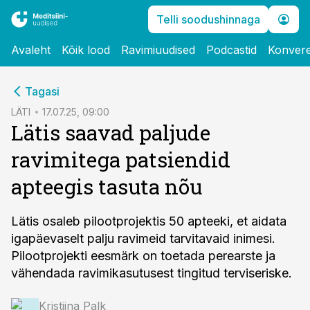
Telli soodushinnaga
Avaleht
Kõik lood
Ravimiuudised
Podcastid
Konvere
cebook
Tagasi
Twitter)
LÄTI
17.07.25, 09:00
Lätis saavad paljude
kedIn
ravimitega patsiendid
ail
apteegis tasuta nõu
k
Lätis osaleb pilootprojektis 50 apteeki, et aidata
igapäevaselt palju ravimeid tarvitavaid inimesi.
Pilootprojekti eesmärk on toetada perearste ja
vähendada ravimikasutusest tingitud terviseriske.
Kristiina Palk