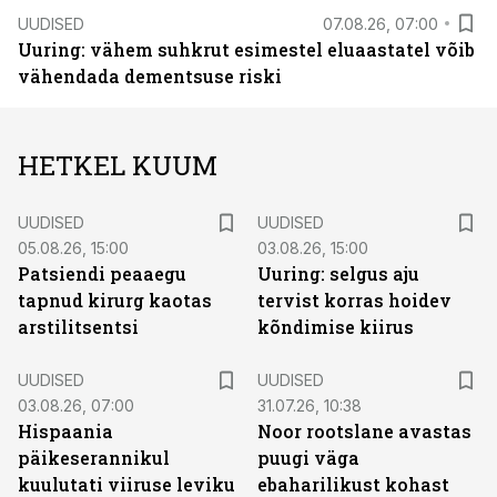
UUDISED
07.08.26, 07:00
Uuring: vähem suhkrut esimestel eluaastatel võib
vähendada dementsuse riski
HETKEL KUUM
UUDISED
UUDISED
05.08.26, 15:00
03.08.26, 15:00
Patsiendi peaaegu
Uuring: selgus aju
tapnud kirurg kaotas
tervist korras hoidev
arstilitsentsi
kõndimise kiirus
UUDISED
UUDISED
03.08.26, 07:00
31.07.26, 10:38
Hispaania
Noor rootslane avastas
päikeserannikul
puugi väga
kuulutati viiruse leviku
ebaharilikust kohast