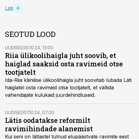
Läti
SEOTUD LOOD
UUDISED
30.10.24, 13:00
Riia ülikoolihaigla juht soovib, et
haiglad saaksid osta ravimeid otse
tootjatelt
Ida-Riia kliinilise ülikoolihaigla juht soovitab lubada Läti
haiglatel osta ravimeid otse tootjatelt, et vältida
vahendajate kulukaid juurdehindluseid.
UUDISED
07.10.24, 07:00
Lätis oodatakse reformilt
ravimihindade alanemist
Kui seni on lätlastel tulnud elupäästvate ravimite eest