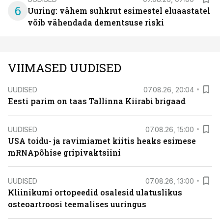
6
Uuring: vähem suhkrut esimestel eluaastatel
võib vähendada dementsuse riski
VIIMASED UUDISED
UUDISED
07.08.26, 20:04
Eesti parim on taas Tallinna Kiirabi brigaad
UUDISED
07.08.26, 15:00
USA toidu- ja ravimiamet kiitis heaks esimese
mRNApõhise gripivaktsiini
UUDISED
07.08.26, 13:00
Kliinikumi ortopeedid osalesid ulatuslikus
osteoartroosi teemalises uuringus