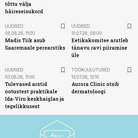
tõttu välja
häireseisukord
UUDISED
UUDISED
06.08.26, 11:00
31.07.26, 09:00
Madis Tiik asub
Eetikakomitee arutleb
Saaremaale perearstiks
tänavu ravi piiramise
üle
ST
UUDISED
TÖÖKUULUTUSED
03.08.26, 11:00
13.07.26, 12:10
Tulevased arstid
Aurora Clinic otsib
ootustest praktikale
dermatoloogi
Ida-Viru keskhaiglas ja
tegelikkusest