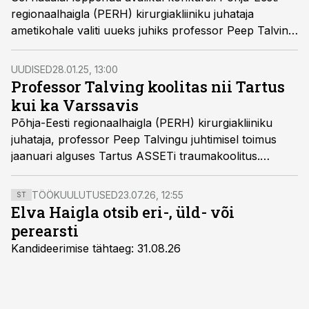
regionaalhaigla (PERH) kirurgiakliiniku juhataja
ametikohale valiti uueks juhiks professor Peep Talving,
kes võtab kliiniku arengus fookusesse järelkasvu,
ravikvaliteedi ja teadustöö.
UUDISED
28.01.25, 13:00
Professor Talving koolitas nii Tartus
kui ka Varssavis
Põhja-Eesti regionaalhaigla (PERH) kirurgiakliiniku
juhataja, professor Peep Talvingu juhtimisel toimus
jaanuari alguses Tartus ASSETi traumakoolitus.
Seejärel suundus professor Varssavisse koos USA
kolleegidega Ukraina sõjaväekirurge ja
TÖÖKUULUTUSED
23.07.26, 12:55
ST
operatsiooniõdesid koolitama.
Elva Haigla otsib eri-, üld- või
perearsti
Kandideerimise tähtaeg: 31.08.26