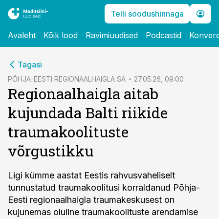
Telli soodushinnaga
Avaleht
Kõik lood
Ravimiuudised
Podcastid
Konvere
cebook
Tagasi
Twitter)
PÕHJA-EESTI REGIONAALHAIGLA SA
27.05.26, 09:00
Regionaalhaigla aitab
kedIn
kujundada Balti riikide
ail
traumakoolituste
k
võrgustikku
Ligi kümme aastat Eestis rahvusvaheliselt
tunnustatud traumakoolitusi korraldanud Põhja-
Eesti regionaalhaigla traumakeskusest on
kujunemas oluline traumakoolituste arendamise