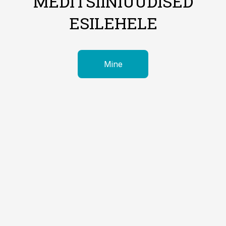
MEDITSIINIUUDISED
ESILEHELE
Mine