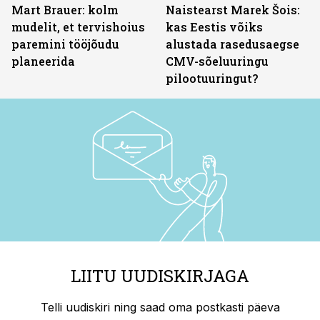
Mart Brauer: kolm
Naistearst Marek Šois:
mudelit, et tervishoius
kas Eestis võiks
paremini tööjõudu
alustada rasedusaegse
planeerida
CMV-sõeluuringu
pilootuuringut?
LIITU UUDISKIRJAGA
Telli uudiskiri ning saad oma postkasti päeva