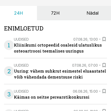
24H
72H
Nädal
ENIMLOETUD
UUDISED
07.08.26, 13:00
1
Kliinikumi ortopeedid osalesid ulatuslikus
osteoartroosi teemalises uuringus
UUDISED
07.08.26, 07:00
2
Uuring: vähem suhkrut esimestel eluaastatel
võib vähendada dementsuse riski
UUDISED
06.08.26, 15:00
3
Käimas on seitse perearstikonkurssi