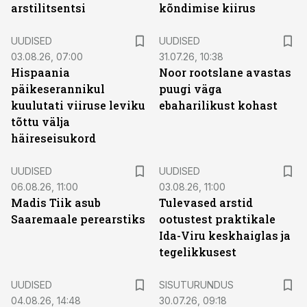
arstilitsentsi
kõndimise kiirus
UUDISED
UUDISED
03.08.26, 07:00
31.07.26, 10:38
Hispaania
Noor rootslane avastas
päikeserannikul
puugi väga
kuulutati viiruse leviku
ebaharilikust kohast
tõttu välja
häireseisukord
UUDISED
UUDISED
06.08.26, 11:00
03.08.26, 11:00
Madis Tiik asub
Tulevased arstid
Saaremaale perearstiks
ootustest praktikale
Ida-Viru keskhaiglas ja
tegelikkusest
ST
UUDISED
SISUTURUNDUS
04.08.26, 14:48
30.07.26, 09:18