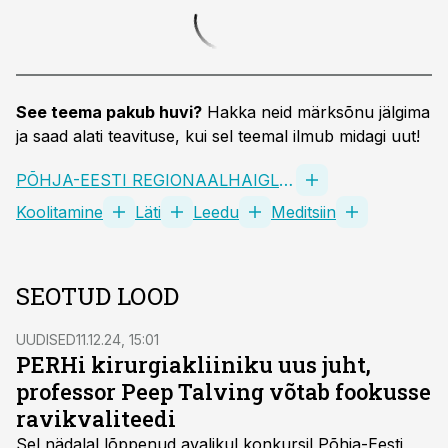
See teema pakub huvi?
Hakka neid märksõnu jälgima
ja saad alati teavituse, kui sel teemal ilmub midagi uut!
PÕHJA-EESTI REGIONAALHAIGLA SA
Koolitamine
Läti
Leedu
Meditsiin
SEOTUD LOOD
UUDISED
11.12.24, 15:01
PERHi kirurgiakliiniku uus juht,
professor Peep Talving võtab fookusse
ravikvaliteedi
Sel nädalal lõppenud avalikul konkursil Põhja-Eesti