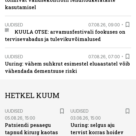
kasutamisel
UUDISED
07.08.26, 09:00
KUULA OTSE: arvamusfestivali fookuses on
tervisevabadus ja tulevikuvõimalused
UUDISED
07.08.26, 07:00
Uuring: vähem suhkrut esimestel eluaastatel võib
vähendada dementsuse riski
HETKEL KUUM
UUDISED
UUDISED
05.08.26, 15:00
03.08.26, 15:00
Patsiendi peaaegu
Uuring: selgus aju
tapnud kirurg kaotas
tervist korras hoidev