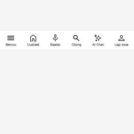
Menüü
Uudised
Raadio
Otsing
AI Chat
Logi sisse
Vana-Lõuna 39/1, 19094 Tallinn
(+372) 667 0111
meditsiiniuudised@aripaev.ee
Tellimisega seotud küsimused:
tellimiskeskus@aripaev.ee
Telli
Reklaam
Firmast