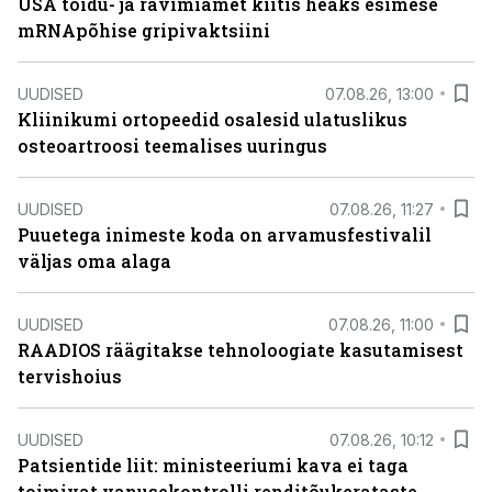
USA toidu- ja ravimiamet kiitis heaks esimese
mRNApõhise gripivaktsiini
UUDISED
07.08.26, 13:00
Kliinikumi ortopeedid osalesid ulatuslikus
osteoartroosi teemalises uuringus
UUDISED
07.08.26, 11:27
Puuetega inimeste koda on arvamusfestivalil
väljas oma alaga
UUDISED
07.08.26, 11:00
RAADIOS räägitakse tehnoloogiate kasutamisest
tervishoius
UUDISED
07.08.26, 10:12
Patsientide liit: ministeeriumi kava ei taga
toimivat vanusekontrolli renditõukerataste