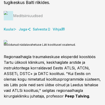
tugikeskus Balti riikides.
Meditsiiniuudised
Kuula
Jaga
Salvesta
Vihja
Möödunud nädalavahetuse Läti koolitusel osalenud.
Regionaalhaigla traumakeskuse eksperdid koostöös
Tartu ülikooli kliinikumi, keskhaiglate arstide ja
instruktoritega korraldavad Eestis ATLSi, ATCNi,
ASSETi, DSTC+ ja DATC koolitusi. "Kui Eestis on
olemas kogu nimetatud koolitusprogrammide süsteem,
siis Lätis pole neid seni üldse olnud ja Leedus tehakse
vaid ATLSi koolitusi," selgitas regionaalhaigla
kirurgiakliiniku juhataja, professor
Peep Talving
.