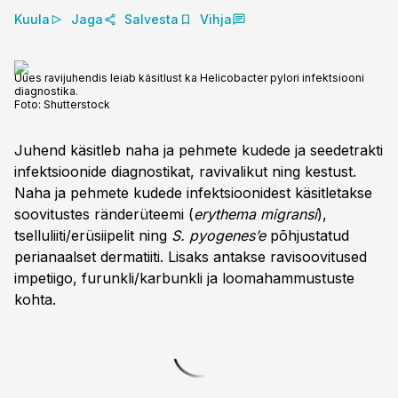
Kuula
Jaga
Salvesta
Vihja
Uues ravijuhendis leiab käsitlust ka Helicobacter pylori infektsiooni
diagnostika.
Foto:
Shutterstock
Juhend käsitleb naha ja pehmete kudede ja seedetrakti
infektsioonide diagnostikat, ravivalikut ning kestust.
Naha ja pehmete kudede infektsioonidest käsitletakse
soovitustes ränderüteemi (
erythema migransi
),
tselluliiti/erüsiipelit ning
S. pyogenes’e
põhjustatud
perianaalset dermatiiti. Lisaks antakse ravisoovitused
impetiigo, furunkli/karbunkli ja loomahammustuste
kohta.