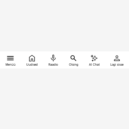
Menüü
Uudised
Raadio
Otsing
AI Chat
Logi sisse
Vana-Lõuna 39/1, 19094 Tallinn
(+372) 667 0111
meditsiiniuudised@aripaev.ee
Tellimisega seotud küsimused:
tellimiskeskus@aripaev.ee