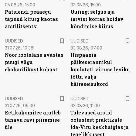
05.08.26, 15:00
03.08.26, 15:00
Patsiendi peaaegu
Uuring: selgus aju
tapnud kirurg kaotas
tervist korras hoidev
arstilitsentsi
kõndimise kiirus
UUDISED
UUDISED
31.07.26, 10:38
03.08.26, 07:00
Noor rootslane avastas
Hispaania
puugi väga
päikeserannikul
ebaharilikust kohast
kuulutati viiruse leviku
tõttu välja
häireseisukord
UUDISED
UUDISED
31.07.26, 09:00
03.08.26, 11:00
Eetikakomitee arutleb
Tulevased arstid
tänavu ravi piiramise
ootustest praktikale
üle
Ida-Viru keskhaiglas ja
tegelikkusest