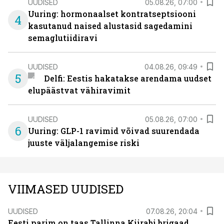
UUDISED
05.08.26, 07:00
Uuring: hormonaalset kontratseptsiooni
4
kasutanud naised alustasid sagedamini
semaglutiidiravi
UUDISED
04.08.26, 09:49
5
Delfi: Eestis hakatakse arendama uudset
elupäästvat vähiravimit
UUDISED
05.08.26, 07:00
6
Uuring: GLP-1 ravimid võivad suurendada
juuste väljalangemise riski
VIIMASED UUDISED
UUDISED
07.08.26, 20:04
Eesti parim on taas Tallinna Kiirabi brigaad