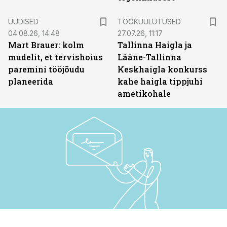
ST
UUDISED
TÖÖKUULUTUSED
04.08.26, 14:48
27.07.26, 11:17
Mart Brauer: kolm
Tallinna Haigla ja
mudelit, et tervishoius
Lääne-Tallinna
paremini tööjõudu
Keskhaigla konkurss
planeerida
kahe haigla tippjuhi
ametikohale