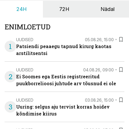
24H
72H
Nädal
ENIMLOETUD
UUDISED
05.08.26, 15:00
1
Patsiendi peaaegu tapnud kirurg kaotas
arstilitsentsi
UUDISED
04.08.26, 09:00
2
Ei Soomes ega Eestis registreeritud
puukborrelioosi juhtude arv tõusnud ei ole
UUDISED
03.08.26, 15:00
3
Uuring: selgus aju tervist korras hoidev
kõndimise kiirus