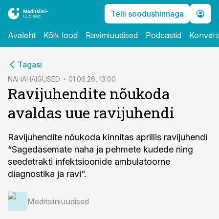
Telli soodushinnaga
Avaleht
Kõik lood
Ravimiuudised
Podcastid
Konvere
cebook
Tagasi
Twitter)
NAHAHAIGUSED
01.06.26, 13:00
Ravijuhendite nõukoda
kedIn
avaldas uue ravijuhendi
ail
k
Ravijuhendite nõukoda kinnitas aprillis ravijuhendi
“Sagedasemate naha ja pehmete kudede ning
seedetrakti infektsioonide ambulatoorne
diagnostika ja ravi“.
Meditsiiniuudised