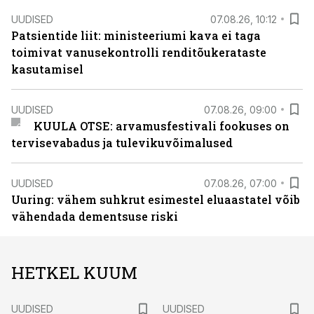
UUDISED
07.08.26, 10:12
Patsientide liit: ministeeriumi kava ei taga
toimivat vanusekontrolli renditõukerataste
kasutamisel
UUDISED
07.08.26, 09:00
KUULA OTSE: arvamusfestivali fookuses on
tervisevabadus ja tulevikuvõimalused
UUDISED
07.08.26, 07:00
Uuring: vähem suhkrut esimestel eluaastatel võib
vähendada dementsuse riski
HETKEL KUUM
UUDISED
UUDISED