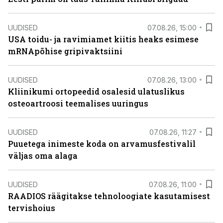
UUDISED
07.08.26, 15:00
USA toidu- ja ravimiamet kiitis heaks esimese
mRNApõhise gripivaktsiini
UUDISED
07.08.26, 13:00
Kliinikumi ortopeedid osalesid ulatuslikus
osteoartroosi teemalises uuringus
UUDISED
07.08.26, 11:27
Puuetega inimeste koda on arvamusfestivalil
väljas oma alaga
UUDISED
07.08.26, 11:00
RAADIOS räägitakse tehnoloogiate kasutamisest
tervishoius