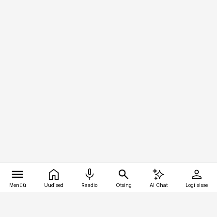
Menüü
Uudised
Raadio
Otsing
AI Chat
Logi sisse