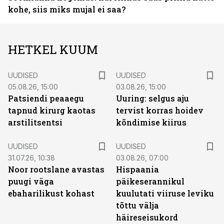
kohe, siis miks mujal ei saa?
HETKEL KUUM
UUDISED
UUDISED
05.08.26, 15:00
03.08.26, 15:00
Patsiendi peaaegu
Uuring: selgus aju
tapnud kirurg kaotas
tervist korras hoidev
arstilitsentsi
kõndimise kiirus
UUDISED
UUDISED
31.07.26, 10:38
03.08.26, 07:00
Noor rootslane avastas
Hispaania
puugi väga
päikeserannikul
ebaharilikust kohast
kuulutati viiruse leviku
tõttu välja
häireseisukord