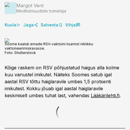
Margot Vent
Meditsiiniuudiste toimetaja
Kuula
Jaga
Salvesta
Vihja
Soome kaalub emade RSV-vaktsiini lisamist riiklikku
vaktsineerimiskavasse.
Foto:
Shutterstock
Kõige raskem on RSV põhjustatud haigus alla kolme
kuu vanustel imikutel. Näiteks Soomes satub igal
aastal RSV tõttu haiglaravile umbes 1,5 protsenti
imikutest. Kokku jõuab igal aastal haiglaravile
keskmiselt umbes tuhat last, vahendas
Lääkärilehti.fi
.