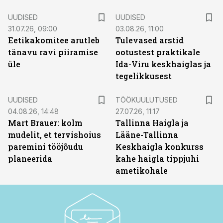
UUDISED
UUDISED
31.07.26, 09:00
03.08.26, 11:00
Eetikakomitee arutleb
Tulevased arstid
tänavu ravi piiramise
ootustest praktikale
üle
Ida-Viru keskhaiglas ja
tegelikkusest
ST
UUDISED
TÖÖKUULUTUSED
04.08.26, 14:48
27.07.26, 11:17
Mart Brauer: kolm
Tallinna Haigla ja
mudelit, et tervishoius
Lääne-Tallinna
paremini tööjõudu
Keskhaigla konkurss
planeerida
kahe haigla tippjuhi
ametikohale