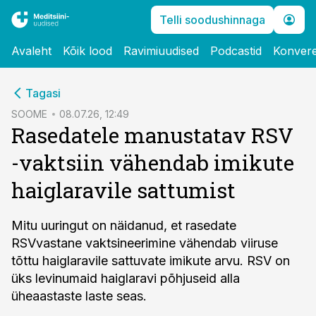
Telli soodushinnaga
Avaleht
Kõik lood
Ravimiuudised
Podcastid
Konvere
cebook
Tagasi
Twitter)
SOOME
08.07.26, 12:49
Rasedatele manustatav RSV
kedIn
-vaktsiin vähendab imikute
ail
haiglaravile sattumist
k
Mitu uuringut on näidanud, et rasedate
RSVvastane vaktsineerimine vähendab viiruse
tõttu haiglaravile sattuvate imikute arvu. RSV on
üks levinumaid haiglaravi põhjuseid alla
üheaastaste laste seas.