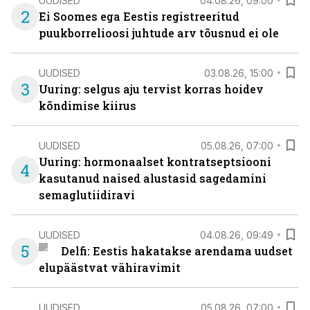
UUDISED
04.08.26, 09:00
2
Ei Soomes ega Eestis registreeritud
puukborrelioosi juhtude arv tõusnud ei ole
UUDISED
03.08.26, 15:00
3
Uuring: selgus aju tervist korras hoidev
kõndimise kiirus
UUDISED
05.08.26, 07:00
Uuring: hormonaalset kontratseptsiooni
4
kasutanud naised alustasid sagedamini
semaglutiidiravi
UUDISED
04.08.26, 09:49
5
Delfi: Eestis hakatakse arendama uudset
elupäästvat vähiravimit
UUDISED
05.08.26, 07:00