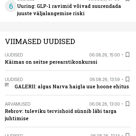
6
Uuring: GLP-1 ravimid võivad suurendada
juuste väljalangemise riski
VIIMASED UUDISED
UUDISED
06.08.26, 15:00
Käimas on seitse perearstikonkurssi
UUDISED
06.08.26, 13:59
GALERII: algas Narva haigla uue hoone ehitus
ARVAMUSED
06.08.26, 13:00
Rebrov: tuleviku tervishoid sünnib läbi targa
juhtimise
UUDISED
06.08.26, 12:14