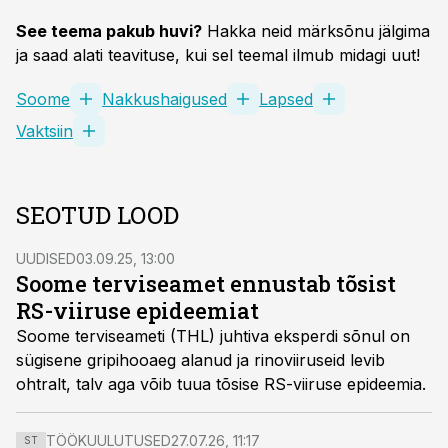
See teema pakub huvi?
Hakka neid märksõnu jälgima
ja saad alati teavituse, kui sel teemal ilmub midagi uut!
Soome
Nakkushaigused
Lapsed
Vaktsiin
SEOTUD LOOD
UUDISED
03.09.25, 13:00
Soome terviseamet ennustab tõsist
RS-viiruse epideemiat
Soome terviseameti (THL) juhtiva eksperdi sõnul on
sügisene gripihooaeg alanud ja rinoviiruseid levib
ohtralt, talv aga võib tuua tõsise RS-viiruse epideemia.
TÖÖKUULUTUSED
27.07.26, 11:17
ST