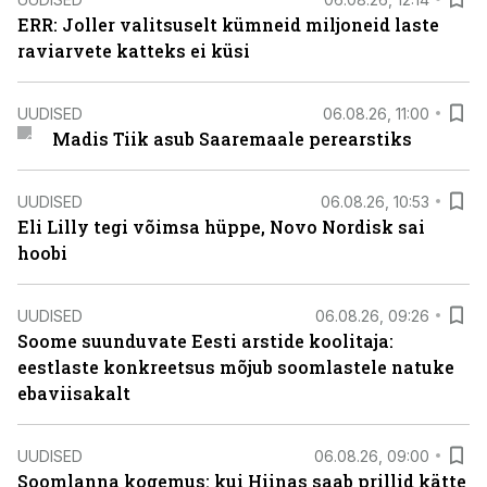
ERR: Joller valitsuselt kümneid miljoneid laste
raviarvete katteks ei küsi
UUDISED
06.08.26, 11:00
Madis Tiik asub Saaremaale perearstiks
UUDISED
06.08.26, 10:53
Eli Lilly tegi võimsa hüppe, Novo Nordisk sai
hoobi
UUDISED
06.08.26, 09:26
Soome suunduvate Eesti arstide koolitaja:
eestlaste konkreetsus mõjub soomlastele natuke
ebaviisakalt
UUDISED
06.08.26, 09:00
Soomlanna kogemus: kui Hiinas saab prillid kätte