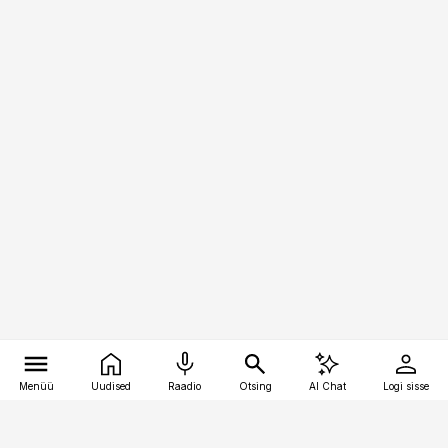
Menüü
Uudised
Raadio
Otsing
AI Chat
Logi sisse