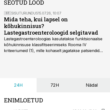
SEOTUD LOOD
SISUTURUNDUS
15.07.26, 10:07
ST
Mida teha, kui lapsel on
kõhukinnisus?
Lastegastroenteroloogid selgitavad
Lastegastroenteroloogias kasutatakse funktsionaalse
kõhukinnisuse klassifitseerimiseks Rooma IV
kriteeriumeid (1), mille kohaselt jagatakse patsiendid
kahte rühma: lapsed alates sünnist kuni nelja-
aastaseks saamiseni ja üle nelja-aastased lapsed.
24H
72H
Nädal
ENIMLOETUD