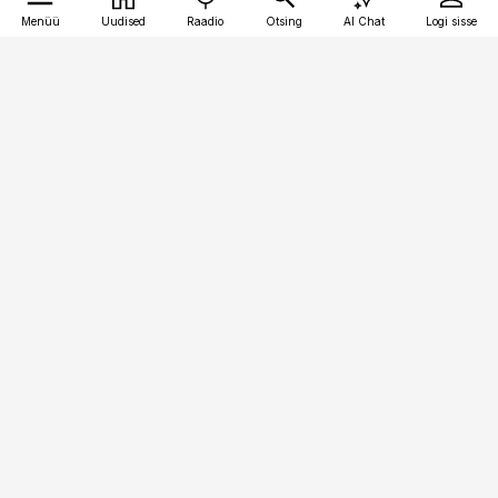
Menüü
Uudised
Raadio
Otsing
AI Chat
Logi sisse
Vana-Lõuna 39/1, 19094 Tallinn
(+372) 667 0111
meditsiiniuudised@aripaev.ee
Tellimisega seotud küsimused:
tellimiskeskus@aripaev.ee
Telli
Reklaam
Firmast
Sisu kasutamisõigused
Ajakirjaniku
eetikakoodeks
Üldtingimused
Privaatsustingimused
Küpsiste poliitika
KKK