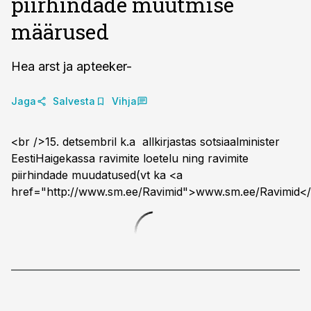
piirhindade muutmise
määrused
Hea arst ja apteeker-
Jaga
Salvesta
Vihja
<br />15. detsembril k.a allkirjastas sotsiaalminister
EestiHaigekassa ravimite loetelu ning ravimite
piirhindade muudatused(vt ka <a
href="http://www.sm.ee/Ravimid">www.sm.ee/Ravimid</