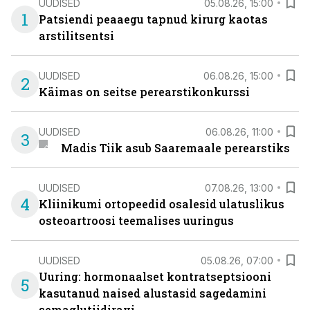
UUDISED
05.08.26, 15:00
1
Patsiendi peaaegu tapnud kirurg kaotas
arstilitsentsi
UUDISED
06.08.26, 15:00
2
Käimas on seitse perearstikonkurssi
UUDISED
06.08.26, 11:00
3
Madis Tiik asub Saaremaale perearstiks
UUDISED
07.08.26, 13:00
4
Kliinikumi ortopeedid osalesid ulatuslikus
osteoartroosi teemalises uuringus
UUDISED
05.08.26, 07:00
Uuring: hormonaalset kontratseptsiooni
5
kasutanud naised alustasid sagedamini
semaglutiidiravi