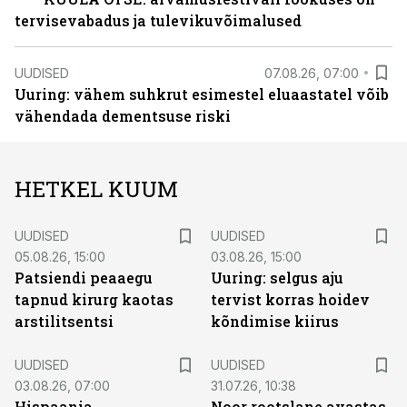
tervisevabadus ja tulevikuvõimalused
UUDISED
07.08.26, 07:00
Uuring: vähem suhkrut esimestel eluaastatel võib
vähendada dementsuse riski
HETKEL KUUM
UUDISED
UUDISED
05.08.26, 15:00
03.08.26, 15:00
Patsiendi peaaegu
Uuring: selgus aju
tapnud kirurg kaotas
tervist korras hoidev
arstilitsentsi
kõndimise kiirus
UUDISED
UUDISED
03.08.26, 07:00
31.07.26, 10:38
Hispaania
Noor rootslane avastas