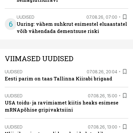
UUDISED
07.08.26, 07:00
6
Uuring: vähem suhkrut esimestel eluaastatel
võib vähendada dementsuse riski
VIIMASED UUDISED
UUDISED
07.08.26, 20:04
Eesti parim on taas Tallinna Kiirabi brigaad
UUDISED
07.08.26, 15:00
USA toidu- ja ravimiamet kiitis heaks esimese
mRNApõhise gripivaktsiini
UUDISED
07.08.26, 13:00