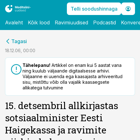
Telli soodushinnaga
Avaleht
Kõik lood
Ravimiuudised
Podcastid
Konvere
cebook
Tagasi
Twitter)
18.12.06, 00:00
kedIn
Tähelepanu!
Artikkel on enam kui 5 aastat vana
ning kuulub väljaande digitaalsesse arhiivi.
ail
Väljaanne ei uuenda ega kaasajasta arhiveeritud
sisu, mistõttu võib olla vajalik kaasaegsete
k
allikatega tutvumine
15. detsembril allkirjastas
sotsiaalminister Eesti
Haigekassa ja ravimite