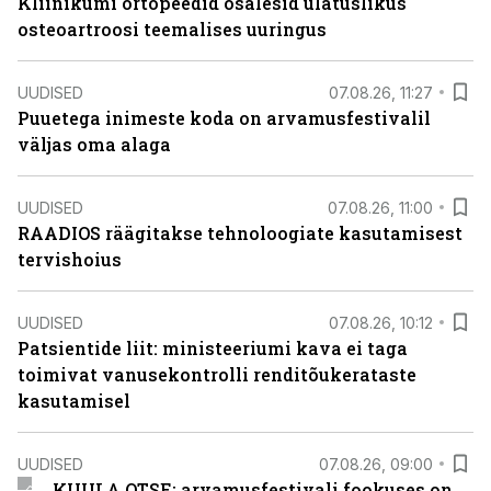
Kliinikumi ortopeedid osalesid ulatuslikus
osteoartroosi teemalises uuringus
UUDISED
07.08.26, 11:27
Puuetega inimeste koda on arvamusfestivalil
väljas oma alaga
UUDISED
07.08.26, 11:00
RAADIOS räägitakse tehnoloogiate kasutamisest
tervishoius
UUDISED
07.08.26, 10:12
Patsientide liit: ministeeriumi kava ei taga
toimivat vanusekontrolli renditõukerataste
kasutamisel
UUDISED
07.08.26, 09:00
KUULA OTSE: arvamusfestivali fookuses on