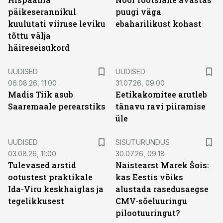
päikeserannikul
puugi väga
kuulutati viiruse leviku
ebaharilikust kohast
tõttu välja
häireseisukord
UUDISED
UUDISED
06.08.26, 11:00
31.07.26, 09:00
Madis Tiik asub
Eetikakomitee arutleb
Saaremaale perearstiks
tänavu ravi piiramise
üle
ST
UUDISED
SISUTURUNDUS
03.08.26, 11:00
30.07.26, 09:18
Tulevased arstid
Naistearst Marek Šois:
ootustest praktikale
kas Eestis võiks
Ida-Viru keskhaiglas ja
alustada rasedusaegse
tegelikkusest
CMV-sõeluuringu
pilootuuringut?