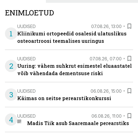
ENIMLOETUD
UUDISED
07.08.26, 13:00
1
Kliinikumi ortopeedid osalesid ulatuslikus
osteoartroosi teemalises uuringus
UUDISED
07.08.26, 07:00
2
Uuring: vähem suhkrut esimestel eluaastatel
võib vähendada dementsuse riski
UUDISED
06.08.26, 15:00
3
Käimas on seitse perearstikonkurssi
UUDISED
06.08.26, 11:00
4
Madis Tiik asub Saaremaale perearstiks