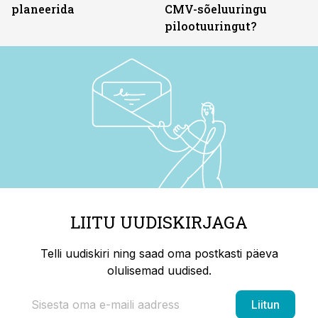
planeerida
CMV-sõeluuringu
pilootuuringut?
LIITU UUDISKIRJAGA
Telli uudiskiri ning saad oma postkasti päeva
olulisemad uudised.
Liitun