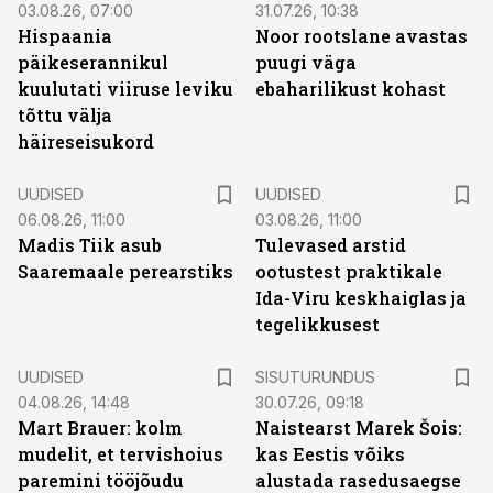
03.08.26, 07:00
31.07.26, 10:38
Hispaania
Noor rootslane avastas
päikeserannikul
puugi väga
kuulutati viiruse leviku
ebaharilikust kohast
tõttu välja
häireseisukord
UUDISED
UUDISED
06.08.26, 11:00
03.08.26, 11:00
Madis Tiik asub
Tulevased arstid
Saaremaale perearstiks
ootustest praktikale
Ida-Viru keskhaiglas ja
tegelikkusest
ST
UUDISED
SISUTURUNDUS
04.08.26, 14:48
30.07.26, 09:18
Mart Brauer: kolm
Naistearst Marek Šois:
mudelit, et tervishoius
kas Eestis võiks
paremini tööjõudu
alustada rasedusaegse