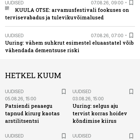
UUDISED
07.08.26, 09:00
KUULA OTSE: arvamusfestivali fookuses on
tervisevabadus ja tulevikuvõimalused
UUDISED
07.08.26, 07:00
Uuring: vähem suhkrut esimestel eluaastatel võib
vähendada dementsuse riski
HETKEL KUUM
UUDISED
UUDISED
05.08.26, 15:00
03.08.26, 15:00
Patsiendi peaaegu
Uuring: selgus aju
tapnud kirurg kaotas
tervist korras hoidev
arstilitsentsi
kõndimise kiirus
UUDISED
UUDISED