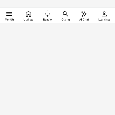
Menüü
Uudised
Raadio
Otsing
AI Chat
Logi sisse
Vana-Lõuna 39/1, 19094 Tallinn
(+372) 667 0111
meditsiiniuudised@aripaev.ee
Tellimisega seotud küsimused:
tellimiskeskus@aripaev.ee
Telli
Reklaam
Firmast
Sisu kasutamisõigused
Ajakirjaniku
eetikakoodeks