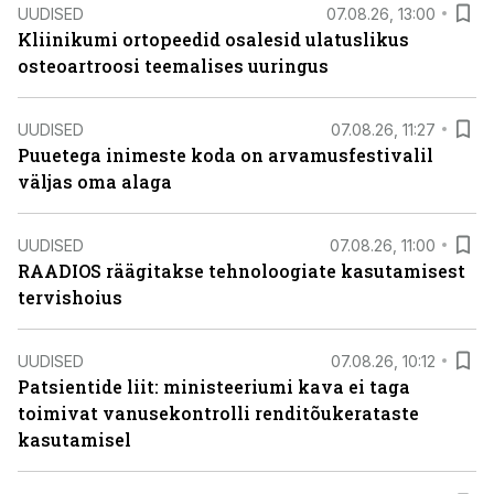
UUDISED
07.08.26, 13:00
Kliinikumi ortopeedid osalesid ulatuslikus
osteoartroosi teemalises uuringus
UUDISED
07.08.26, 11:27
Puuetega inimeste koda on arvamusfestivalil
väljas oma alaga
UUDISED
07.08.26, 11:00
RAADIOS räägitakse tehnoloogiate kasutamisest
tervishoius
UUDISED
07.08.26, 10:12
Patsientide liit: ministeeriumi kava ei taga
toimivat vanusekontrolli renditõukerataste
kasutamisel