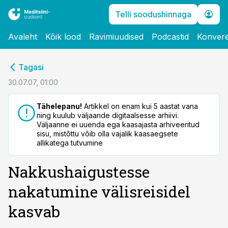
Telli soodushinnaga
Avaleht
Kõik lood
Ravimiuudised
Podcastid
Konvere
cebook
Tagasi
Twitter)
30.07.07, 01:00
kedIn
Tähelepanu!
Artikkel on enam kui 5 aastat vana
ning kuulub väljaande digitaalsesse arhiivi.
ail
Väljaanne ei uuenda ega kaasajasta arhiveeritud
sisu, mistõttu võib olla vajalik kaasaegsete
k
allikatega tutvumine
Nakkushaigustesse
nakatumine välisreisidel
kasvab