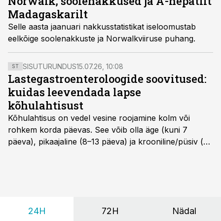
Norwalk, soolenakkused ja A-hepatiit
Madagaskarilt
Selle aasta jaanuari nakkusstatistikat iseloomustab
eelkõige soolenakkuste ja Norwalkviiruse puhang.
SISUTURUNDUS
15.07.26, 10:08
ST
Lastegastroenteroloogide soovitused:
kuidas leevendada lapse
kõhulahtisust
Kõhulahtisus on vedel vesine roojamine kolm või
rohkem korda päevas. See võib olla äge (kuni 7
päeva), pikaajaline (8–13 päeva) ja krooniline/püsiv (>
14 päeva). Lapseeas esinev kõhulahtisus on tavaliselt
viiruslik ning sellega kaasneb sageli oksendamine ja
kehatemperatuuri tõus.
24H
72H
Nädal