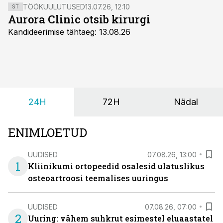
TÖÖKUULUTUSED
13.07.26, 12:10
ST
Aurora Clinic otsib kirurgi
Kandideerimise tähtaeg: 13.08.26
24H
72H
Nädal
ENIMLOETUD
UUDISED
07.08.26, 13:00
1
Kliinikumi ortopeedid osalesid ulatuslikus
osteoartroosi teemalises uuringus
UUDISED
07.08.26, 07:00
2
Uuring: vähem suhkrut esimestel eluaastatel