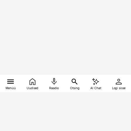
Menüü
Uudised
Raadio
Otsing
AI Chat
Logi sisse
Vana-Lõuna 39/1, 19094 Tallinn
(+372) 667 0111