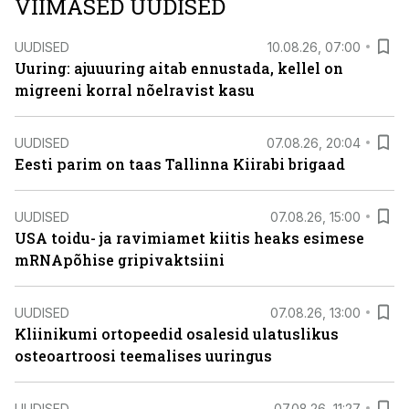
VIIMASED UUDISED
UUDISED
10.08.26, 07:00
Uuring: ajuuuring aitab ennustada, kellel on
migreeni korral nõelravist kasu
UUDISED
07.08.26, 20:04
Eesti parim on taas Tallinna Kiirabi brigaad
UUDISED
07.08.26, 15:00
USA toidu- ja ravimiamet kiitis heaks esimese
mRNApõhise gripivaktsiini
UUDISED
07.08.26, 13:00
Kliinikumi ortopeedid osalesid ulatuslikus
osteoartroosi teemalises uuringus
UUDISED
07.08.26, 11:27