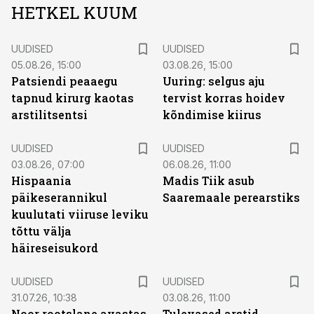
HETKEL KUUM
UUDISED
UUDISED
05.08.26, 15:00
03.08.26, 15:00
Patsiendi peaaegu
Uuring: selgus aju
tapnud kirurg kaotas
tervist korras hoidev
arstilitsentsi
kõndimise kiirus
UUDISED
UUDISED
03.08.26, 07:00
06.08.26, 11:00
Hispaania
Madis Tiik asub
päikeserannikul
Saaremaale perearstiks
kuulutati viiruse leviku
tõttu välja
häireseisukord
UUDISED
UUDISED
31.07.26, 10:38
03.08.26, 11:00
Noor rootslane avastas
Tulevased arstid