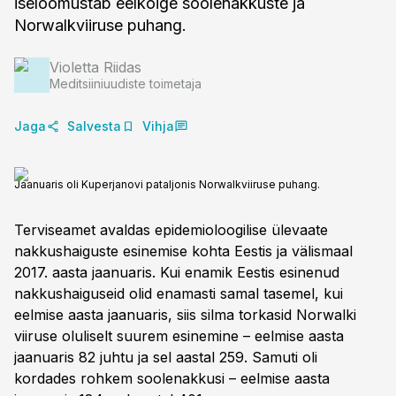
iseloomustab eelkõige soolenakkuste ja
Norwalkviiruse puhang.
Violetta Riidas
Meditsiiniuudiste toimetaja
Jaga
Salvesta
Vihja
Jaanuaris oli Kuperjanovi pataljonis Norwalkviiruse puhang.
Terviseamet avaldas epidemioloogilise ülevaate
nakkushaiguste esinemise kohta Eestis ja välismaal
2017. aasta jaanuaris. Kui enamik Eestis esinenud
nakkushaiguseid olid enamasti samal tasemel, kui
eelmise aasta jaanuaris, siis silma torkasid Norwalki
viiruse oluliselt suurem esinemine – eelmise aasta
jaanuaris 82 juhtu ja sel aastal 259. Samuti oli
kordades rohkem soolenakkusi – eelmise aasta