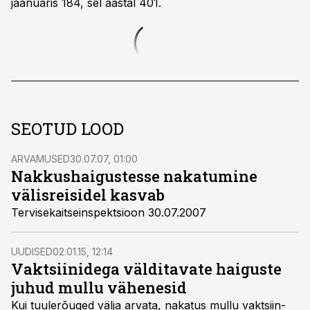
jaanuaris 184, sel aastal 401.
SEOTUD LOOD
ARVAMUSED
30.07.07, 01:00
Nakkushaigustesse nakatumine
välisreisidel kasvab
Tervisekaitseinspektsioon 30.07.2007
UUDISED
02.01.15, 12:14
Vaktsiinidega välditavate haiguste
juhud mullu vähenesid
Kui tuulerõuged välja arvata, nakatus mullu vaktsiin-