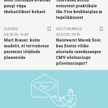
puugi väga
ootustest praktikale
ebaharilikust kohast
Ida-Viru keskhaiglas ja
tegelikkusest
ST
UUDISED
SISUTURUNDUS
04.08.26, 14:48
30.07.26, 09:18
Mart Brauer: kolm
Naistearst Marek Šois:
mudelit, et tervishoius
kas Eestis võiks
paremini tööjõudu
alustada rasedusaegse
planeerida
CMV-sõeluuringu
pilootuuringut?