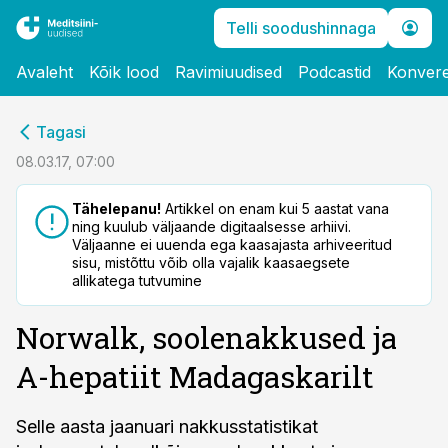
Telli soodushinnaga
Avaleht
Kõik lood
Ravimiuudised
Podcastid
Konvere
cebook
Tagasi
Twitter)
08.03.17, 07:00
kedIn
Tähelepanu!
Artikkel on enam kui 5 aastat vana
ning kuulub väljaande digitaalsesse arhiivi.
ail
Väljaanne ei uuenda ega kaasajasta arhiveeritud
sisu, mistõttu võib olla vajalik kaasaegsete
k
allikatega tutvumine
Norwalk, soolenakkused ja
A-hepatiit Madagaskarilt
Selle aasta jaanuari nakkusstatistikat