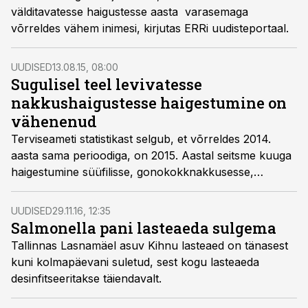
välditavatesse haigustesse aasta varasemaga
võrreldes vähem inimesi, kirjutas ERRi uudisteportaal.
UUDISED
13.08.15, 08:00
Sugulisel teel levivatesse
nakkushaigustesse haigestumine on
vähenenud
Terviseameti statistikast selgub, et võrreldes 2014.
aasta sama perioodiga, on 2015. Aastal seitsme kuuga
haigestumine süüfilisse, gonokokknakkusesse,
suguliselt levivatesse klamüüdiahaigustesse HIV-
nakkuse vähenenud, samas HIV-tõve juhtude arv on
UUDISED
29.11.16, 12:35
suurenenud.
Salmonella pani lasteaeda sulgema
Tallinnas Lasnamäel asuv Kihnu lasteaed on tänasest
kuni kolmapäevani suletud, sest kogu lasteaeda
desinfitseeritakse täiendavalt.