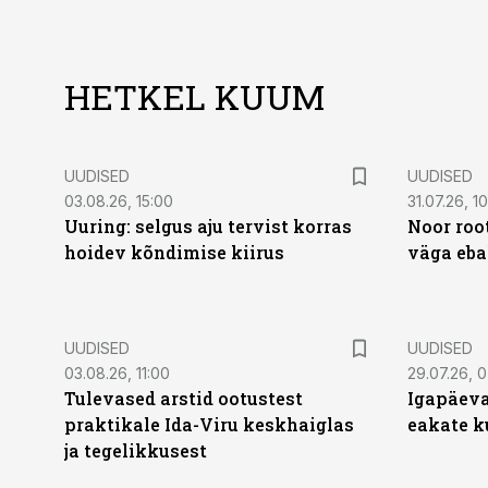
HETKEL KUUM
UUDISED
UUDISED
03.08.26, 15:00
31.07.26, 1
Uuring: selgus aju tervist korras
Noor roo
hoidev kõndimise kiirus
väga eba
UUDISED
UUDISED
03.08.26, 11:00
29.07.26, 
Tulevased arstid ootustest
Igapäeva
praktikale Ida-Viru keskhaiglas
eakate k
ja tegelikkusest