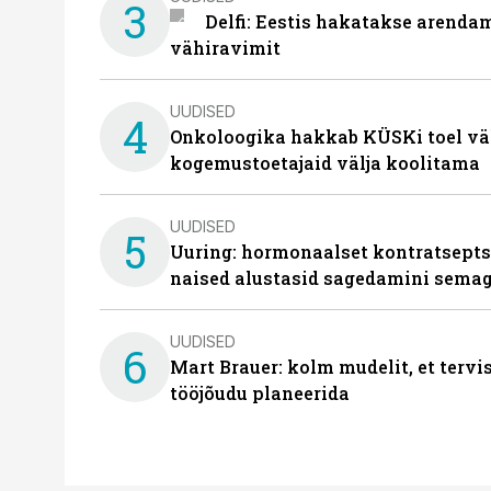
3
Delfi: Eestis hakatakse arenda
vähiravimit
UUDISED
4
Onkoloogika hakkab KÜSKi toel vä
kogemustoetajaid välja koolitama
UUDISED
5
Uuring: hormonaalset kontratsept
naised alustasid sagedamini semag
UUDISED
6
Mart Brauer: kolm mudelit, et terv
tööjõudu planeerida