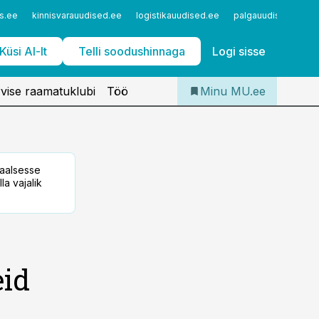
Iseteenindus
s.ee
kinnisvarauudised.ee
logistikauudised.ee
palgauudised.ee
Telli Meditsiiniuudised
Küsi AI-lt
Telli soodushinnaga
Logi sisse
vise raamatuklubi
Töö
Minu MU.ee
taalsesse
la vajalik
eid