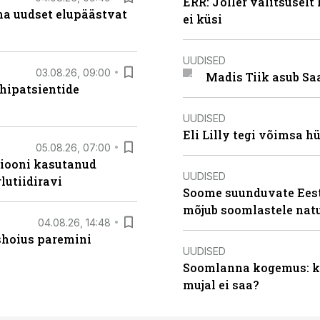
ERR: Joller valitsuselt
ma uudset elupäästvat
ei küsi
UUDISED
03.08.26, 09:00
Madis Tiik asub Sa
hipatsientide
UUDISED
Eli Lilly tegi võimsa h
05.08.26, 07:00
siooni kasutanud
UUDISED
lutiidiravi
Soome suunduvate Eesti
mõjub soomlastele nat
04.08.26, 14:48
ishoius paremini
UUDISED
Soomlanna kogemus: kui
mujal ei saa?