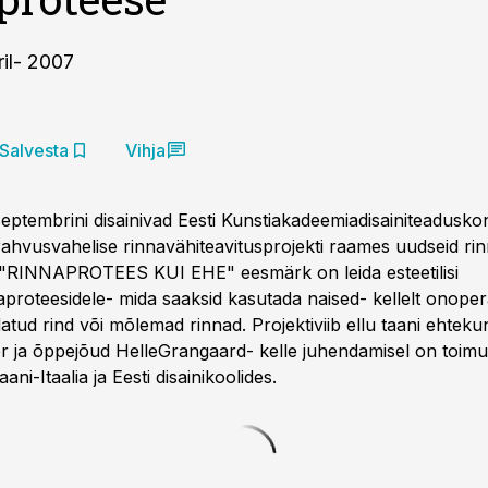
il- 2007
Salvesta
Vihja
 septembrini disainivad Eesti Kunstiakadeemiadisainiteadusk
rahvusvahelise rinnavähiteavitusprojekti raames uudseid ri
ti"RINNAPROTEES KUI EHE" eesmärk on leida esteetilisi
aproteesidele- mida saaksid kasutada naised- kellelt onoper
tud rind või mõlemad rinnad. Projektiviib ellu taani ehteku
er ja õppejõud HelleGrangaard- kelle juhendamisel on toimu
aani-Itaalia ja Eesti disainikoolides.