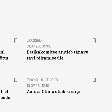
UUDISED
31.07.26, 09:00
kul
Eetikakomitee arutleb tänavu
tõttu
ravi piiramise üle
ST
TÖÖKUULUTUSED
13.07.26, 12:10
t, et
Aurora Clinic otsib kirurgi
jõudu