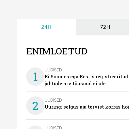
24H
72H
ENIMLOETUD
UUDISED
1
Ei Soomes ega Eestis registreeritud
juhtude arv tõusnud ei ole
UUDISED
2
Uuring: selgus aju tervist korras h
UUDISED