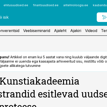
ehitusuudised.ee
finantsuudised.ee
aritehnoloogia.ee
kaubandu
nverentsid
Veebiseminarid
Ajaleht
Ajakiri
Videod
Ter
panu!
Artikkel on enam kui 5 aastat vana ning kuulub väljaande digi
. Väljaanne ei uuenda ega kaasajasta arhiveeritud sisu, mistõttu võib ol
sete allikatega tutvumine
 Kunstiakadeemia
trandid esitlevad uuds
proteese