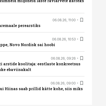
 kümneid miljoneid laste raviarvete katteks
06.08.26, 11:00
aremaale perearstiks
06.08.26, 10:53
üppe, Novo Nordisk sai hoobi
06.08.26, 09:26
 arstide koolitaja: eestlaste konkreetsus
uke ebaviisakalt
06.08.26, 09:00
 Hiinas saab prillid kätte kohe, siis miks