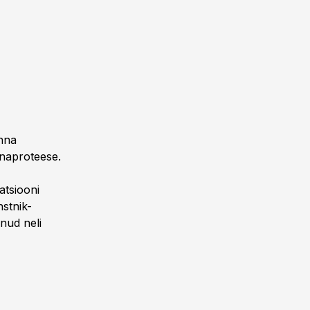
onna
nnaproteese.
atsiooni
nstnik-
nud neli