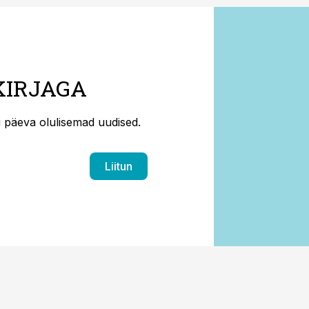
KIRJAGA
ti päeva olulisemad uudised.
Liitun