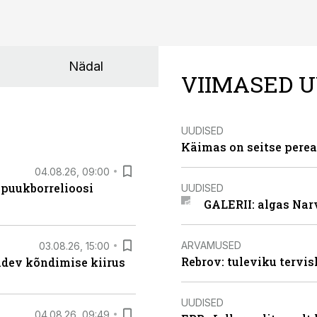
Nädal
VIIMASED U
UUDISED
Käimas on seitse perea
04.08.26, 09:00
 puukborrelioosi
UUDISED
GALERII: algas Nar
ARVAMUSED
03.08.26, 15:00
Rebrov: tuleviku tervis
oidev kõndimise kiirus
UUDISED
04.08.26, 09:49