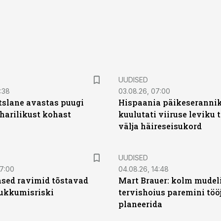
UUDISED
0:38
03.08.26, 07:00
tslane avastas puugi
Hispaania päikeseranni
harilikust kohast
kuulutati viiruse leviku 
välja häireseisukord
UUDISED
07:00
04.08.26, 14:48
sed ravimid tõstavad
Mart Brauer: kolm mudeli
ukkumisriski
tervishoius paremini töö
planeerida