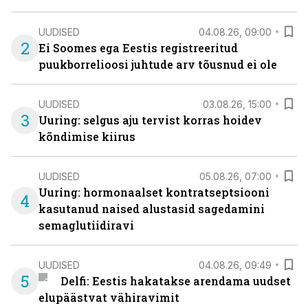
UUDISED
04.08.26, 09:00
2
Ei Soomes ega Eestis registreeritud
puukborrelioosi juhtude arv tõusnud ei ole
UUDISED
03.08.26, 15:00
3
Uuring: selgus aju tervist korras hoidev
kõndimise kiirus
UUDISED
05.08.26, 07:00
Uuring: hormonaalset kontratseptsiooni
4
kasutanud naised alustasid sagedamini
semaglutiidiravi
UUDISED
04.08.26, 09:49
5
Delfi: Eestis hakatakse arendama uudset
elupäästvat vähiravimit