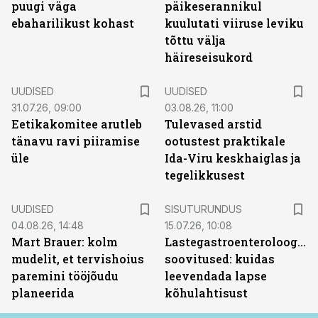
puugi väga
päikeserannikul
ebaharilikust kohast
kuulutati viiruse leviku
tõttu välja
häireseisukord
UUDISED
UUDISED
31.07.26, 09:00
03.08.26, 11:00
Eetikakomitee arutleb
Tulevased arstid
tänavu ravi piiramise
ootustest praktikale
üle
Ida-Viru keskhaiglas ja
tegelikkusest
ST
UUDISED
SISUTURUNDUS
04.08.26, 14:48
15.07.26, 10:08
Mart Brauer: kolm
Lastegastroenteroloogide
mudelit, et tervishoius
soovitused: kuidas
paremini tööjõudu
leevendada lapse
planeerida
kõhulahtisust