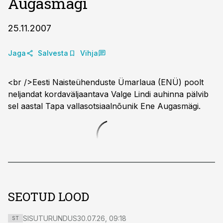
Augasmägi
25.11.2007
Jaga
Salvesta
Vihja
<br />Eesti Naisteühenduste Ümarlaua (ENÜ) poolt
neljandat kordaväljaantava Valge Lindi auhinna pälvib
sel aastal Tapa vallasotsiaalnõunik Ene Augasmägi.
SEOTUD LOOD
SISUTURUNDUS
30.07.26, 09:18
ST