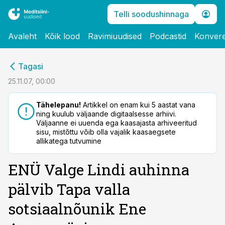
Telli soodushinnaga
Avaleht
Kõik lood
Ravimiuudised
Podcastid
Konvere
cebook
Tagasi
Twitter)
25.11.07, 00:00
kedIn
Tähelepanu!
Artikkel on enam kui 5 aastat vana
ning kuulub väljaande digitaalsesse arhiivi.
ail
Väljaanne ei uuenda ega kaasajasta arhiveeritud
sisu, mistõttu võib olla vajalik kaasaegsete
k
allikatega tutvumine
ENÜ Valge Lindi auhinna
pälvib Tapa valla
sotsiaalnõunik Ene