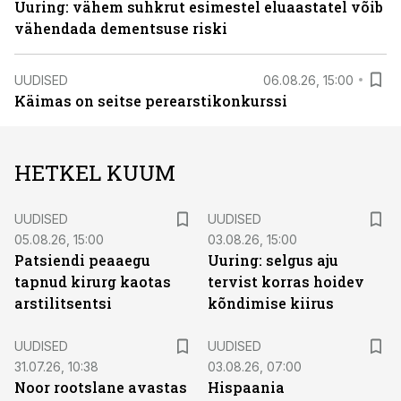
Uuring: vähem suhkrut esimestel eluaastatel võib
vähendada dementsuse riski
UUDISED
06.08.26, 15:00
Käimas on seitse perearstikonkurssi
HETKEL KUUM
UUDISED
UUDISED
05.08.26, 15:00
03.08.26, 15:00
Patsiendi peaaegu
Uuring: selgus aju
tapnud kirurg kaotas
tervist korras hoidev
arstilitsentsi
kõndimise kiirus
UUDISED
UUDISED
31.07.26, 10:38
03.08.26, 07:00
Noor rootslane avastas
Hispaania