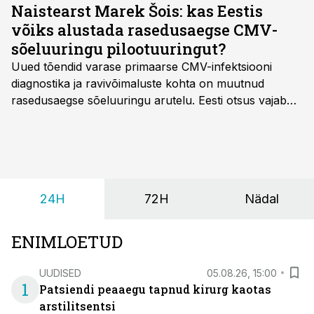
Naistearst Marek Šois: kas Eestis
võiks alustada rasedusaegse CMV-
sõeluuringu pilootuuringut?
Uued tõendid varase primaarse CMV-infektsiooni
diagnostika ja ravivõimaluste kohta on muutnud
rasedusaegse sõeluuringu arutelu. Eesti otsus vajab
siiski kohalikke epidemioloogilisi andmeid ning
rasedusaegse ja vastsündinute sõeluuringu võrdlust,
kirjutab naistearst dr Marek Šois, kes on
spetsialiseerunud lootemeditsiinile.
24H
72H
Nädal
ENIMLOETUD
UUDISED
05.08.26, 15:00
1
Patsiendi peaaegu tapnud kirurg kaotas
arstilitsentsi