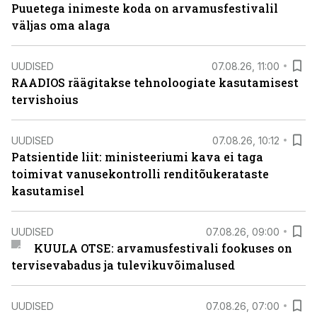
Puuetega inimeste koda on arvamusfestivalil
väljas oma alaga
UUDISED
07.08.26, 11:00
RAADIOS räägitakse tehnoloogiate kasutamisest
tervishoius
UUDISED
07.08.26, 10:12
Patsientide liit: ministeeriumi kava ei taga
toimivat vanusekontrolli renditõukerataste
kasutamisel
UUDISED
07.08.26, 09:00
KUULA OTSE: arvamusfestivali fookuses on
tervisevabadus ja tulevikuvõimalused
UUDISED
07.08.26, 07:00