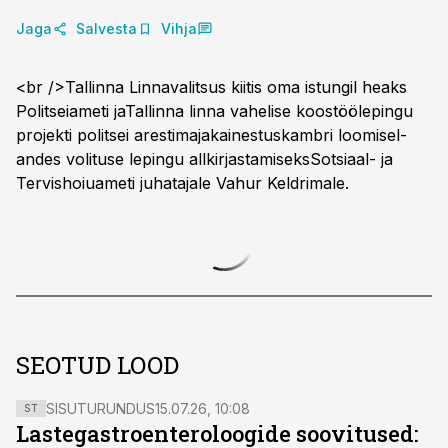
Jaga
Salvesta
Vihja
<br />Tallinna Linnavalitsus kiitis oma istungil heaks
Politseiameti jaTallinna linna vahelise koostöölepingu
projekti politsei arestimajakainestuskambri loomisel-
andes volituse lepingu allkirjastamiseksSotsiaal- ja
Tervishoiuameti juhatajale Vahur Keldrimale.
SEOTUD LOOD
SISUTURUNDUS
15.07.26, 10:08
ST
Lastegastroenteroloogide soovitused: