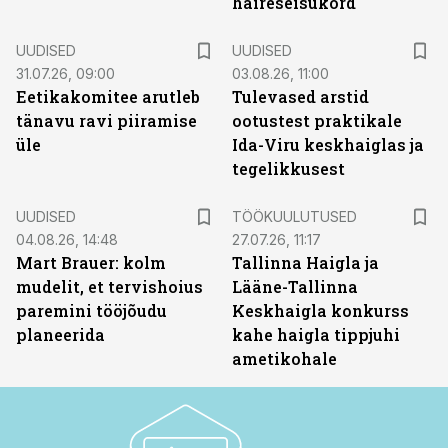
häireseisukord
UUDISED
UUDISED
31.07.26, 09:00
03.08.26, 11:00
Eetikakomitee arutleb
Tulevased arstid
tänavu ravi piiramise
ootustest praktikale
üle
Ida-Viru keskhaiglas ja
tegelikkusest
ST
UUDISED
TÖÖKUULUTUSED
04.08.26, 14:48
27.07.26, 11:17
Mart Brauer: kolm
Tallinna Haigla ja
mudelit, et tervishoius
Lääne-Tallinna
paremini tööjõudu
Keskhaigla konkurss
planeerida
kahe haigla tippjuhi
ametikohale