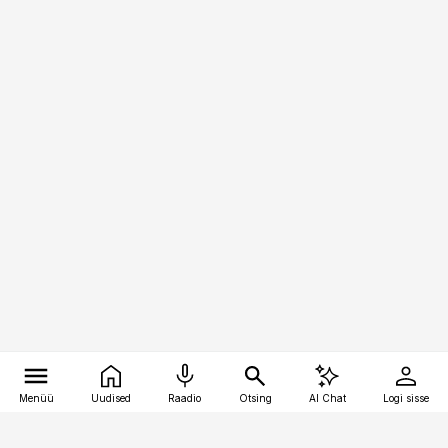
Menüü
Uudised
Raadio
Otsing
AI Chat
Logi sisse