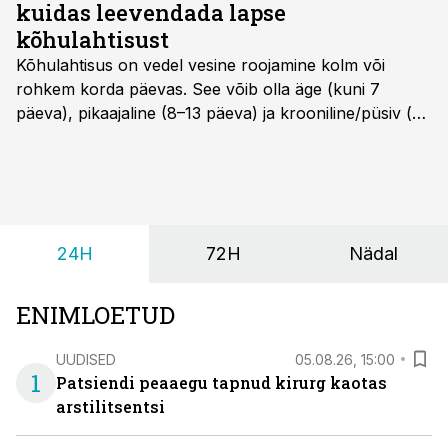
kuidas leevendada lapse
kõhulahtisust
Kõhulahtisus on vedel vesine roojamine kolm või
rohkem korda päevas. See võib olla äge (kuni 7
päeva), pikaajaline (8–13 päeva) ja krooniline/püsiv (>
14 päeva). Lapseeas esinev kõhulahtisus on tavaliselt
viiruslik ning sellega kaasneb sageli oksendamine ja
kehatemperatuuri tõus.
24H
72H
Nädal
ENIMLOETUD
UUDISED
05.08.26, 15:00
1
Patsiendi peaaegu tapnud kirurg kaotas
arstilitsentsi