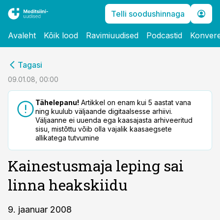
Telli soodushinnaga
Avaleht
Kõik lood
Ravimiuudised
Podcastid
Konvere
cebook
Tagasi
Twitter)
09.01.08, 00:00
kedIn
Tähelepanu!
Artikkel on enam kui 5 aastat vana
ning kuulub väljaande digitaalsesse arhiivi.
ail
Väljaanne ei uuenda ega kaasajasta arhiveeritud
sisu, mistõttu võib olla vajalik kaasaegsete
k
allikatega tutvumine
Kainestusmaja leping sai
linna heakskiidu
9. jaanuar 2008