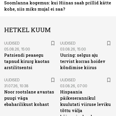
Soomlanna kogemus: kui Hiinas saab prillid kätte
kohe, siis miks mujal ei saa?
HETKEL KUUM
UUDISED
UUDISED
05.08.26, 15:00
03.08.26, 15:00
Patsiendi peaaegu
Uuring: selgus aju
tapnud kirurg kaotas
tervist korras hoidev
arstilitsentsi
kõndimise kiirus
UUDISED
UUDISED
31.07.26, 10:38
03.08.26, 07:00
Noor rootslane avastas
Hispaania
puugi väga
päikeserannikul
ebaharilikust kohast
kuulutati viiruse leviku
tõttu välja