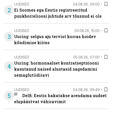
UUDISED
04.08.26, 09:00
2
Ei Soomes ega Eestis registreeritud
puukborrelioosi juhtude arv tõusnud ei ole
UUDISED
03.08.26, 15:00
3
Uuring: selgus aju tervist korras hoidev
kõndimise kiirus
UUDISED
05.08.26, 07:00
Uuring: hormonaalset kontratseptsiooni
4
kasutanud naised alustasid sagedamini
semaglutiidiravi
UUDISED
04.08.26, 09:49
5
Delfi: Eestis hakatakse arendama uudset
elupäästvat vähiravimit