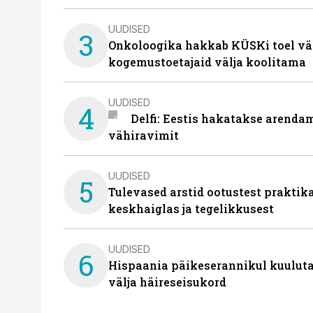
UUDISED
3
Onkoloogika hakkab KÜSKi toel vä
kogemustoetajaid välja koolitama
UUDISED
4
Delfi: Eestis hakatakse arenda
vähiravimit
UUDISED
5
Tulevased arstid ootustest praktika
keskhaiglas ja tegelikkusest
UUDISED
6
Hispaania päikeserannikul kuulutat
välja häireseisukord