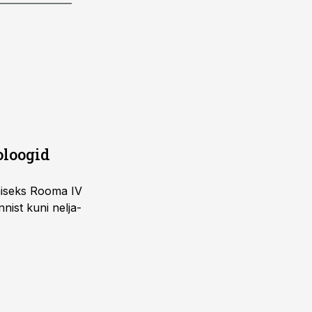
oloogid
imiseks Rooma IV
nist kuni nelja-