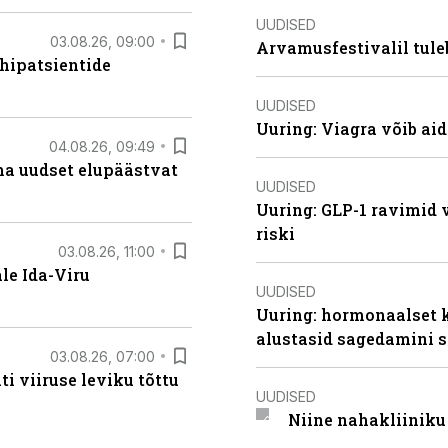
UUDISED
03.08.26, 09:00
Arvamusfestivalil tule
hipatsientide
UUDISED
Uuring: Viagra võib ai
04.08.26, 09:49
ma uudset elupäästvat
UUDISED
Uuring: GLP-1 ravimid 
riski
03.08.26, 11:00
le Ida-Viru
UUDISED
Uuring: hormonaalset 
alustasid sagedamini s
03.08.26, 07:00
i viiruse leviku tõttu
UUDISED
Niine nahakliinik