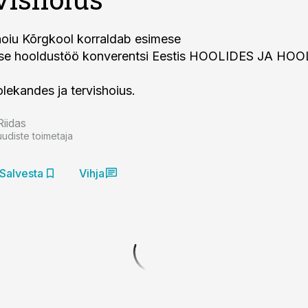
hoiu Kõrgkool korraldab esimese
ise hooldustöö konverentsi Eestis HOOLIDES JA HO
olekandes ja tervishoius.
Riidas
uudiste toimetaja
Salvesta
Vihja