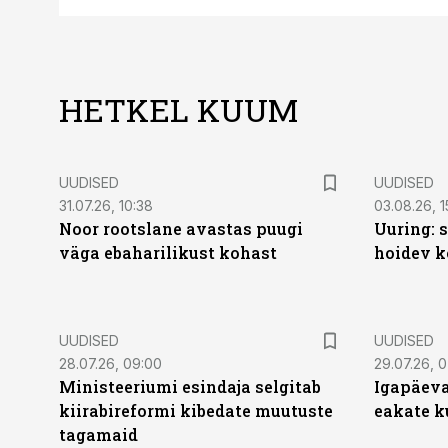
HETKEL KUUM
UUDISED
UUDISED
31.07.26, 10:38
03.08.26, 1
Noor rootslane avastas puugi
Uuring: s
väga ebaharilikust kohast
hoidev k
UUDISED
UUDISED
28.07.26, 09:00
29.07.26, 
Ministeeriumi esindaja selgitab
Igapäeva
kiirabireformi kibedate muutuste
eakate k
tagamaid