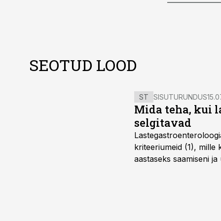
SEOTUD LOOD
ST
SISUTURUNDUS
15.0
Mida teha, kui 
selgitavad
Lastegastroenteroloogi
kriteeriumeid (1), mill
aastaseks saamiseni ja 