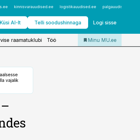
Iseteenindus
s.ee
kinnisvarauudised.ee
logistikauudised.ee
palgauudised.ee
Telli Meditsiiniuudised
Küsi AI-lt
Telli soodushinnaga
Logi sisse
vise raamatuklubi
Töö
Minu MU.ee
taalsesse
la vajalik
 –
andes