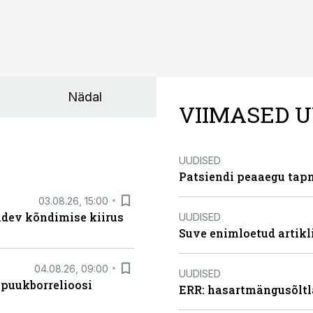
Nädal
VIIMASED U
UUDISED
Patsiendi peaaegu tapn
03.08.26, 15:00
oidev kõndimise kiirus
UUDISED
Suve enimloetud artikl
04.08.26, 09:00
UUDISED
 puukborrelioosi
ERR: hasartmängusõltl