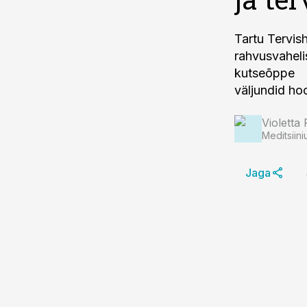
Tartu Tervis
rahvusvahel
kutseõppe
väljundid ho
Violetta 
Meditsiini
Jaga