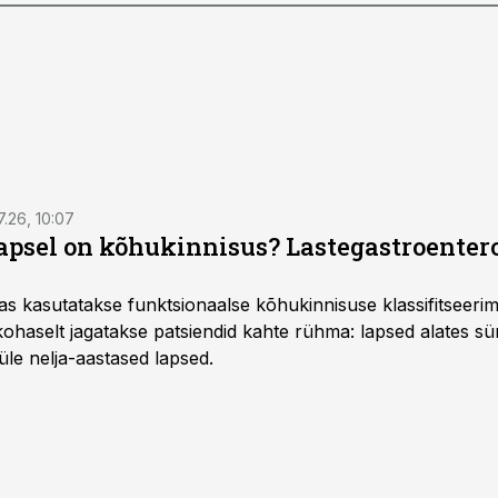
7.26, 10:07
lapsel on kõhukinnisus? Lastegastroenter
as kasutatakse funktsionaalse kõhukinnisuse klassifitseer
e kohaselt jagatakse patsiendid kahte rühma: lapsed alates sün
üle nelja-aastased lapsed.