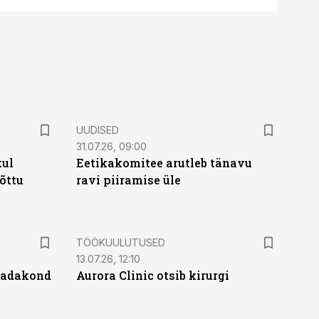
UUDISED
31.07.26, 09:00
kul
Eetikakomitee arutleb tänavu
tõttu
ravi piiramise üle
ST
TÖÖKUULUTUSED
13.07.26, 12:10
 sadakond
Aurora Clinic otsib kirurgi