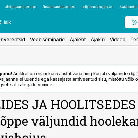
ehitusuudised.ee
finantsuudised.ee
aritehnoloogia.ee
kaubandu
nverentsid
Veebiseminarid
Ajaleht
Ajakiri
Videod
Ter
panu!
Artikkel on enam kui 5 aastat vana ning kuulub väljaande digi
. Väljaanne ei uuenda ega kaasajasta arhiveeritud sisu, mistõttu võib ol
sete allikatega tutvumine
IDES JA HOOLITSEDES
õppe väljundid hoolek
rvishoius