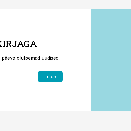
KIRJAGA
ti päeva olulisemad uudised.
Liitun