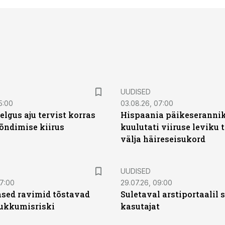
UUDISED
5:00
03.08.26, 07:00
elgus aju tervist korras
Hispaania päikeseranni
õndimise kiirus
kuulutati viiruse leviku 
välja häireseisukord
UUDISED
07:00
29.07.26, 09:00
sed ravimid tõstavad
Suletaval arstiportaalil
ukkumisriski
kasutajat