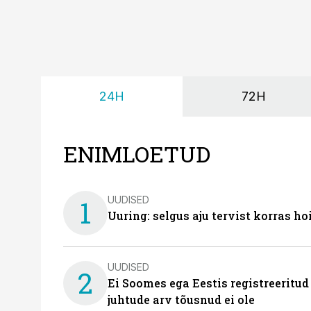
24H
72H
ENIMLOETUD
UUDISED
1
Uuring: selgus aju tervist korras h
UUDISED
2
Ei Soomes ega Eestis registreeritud
juhtude arv tõusnud ei ole