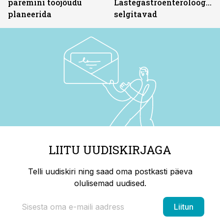
paremini tööjõudu
Lastegastroenteroloogid
planeerida
selgitavad
LIITU UUDISKIRJAGA
Telli uudiskiri ning saad oma postkasti päeva
olulisemad uudised.
Liitun