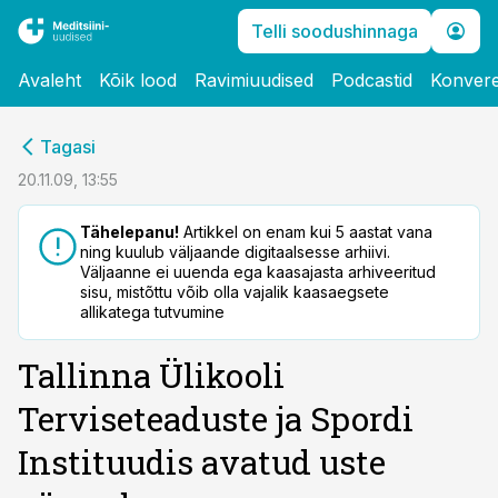
Telli soodushinnaga
Avaleht
Kõik lood
Ravimiuudised
Podcastid
Konvere
cebook
Tagasi
Twitter)
20.11.09, 13:55
kedIn
Tähelepanu!
Artikkel on enam kui 5 aastat vana
ning kuulub väljaande digitaalsesse arhiivi.
ail
Väljaanne ei uuenda ega kaasajasta arhiveeritud
sisu, mistõttu võib olla vajalik kaasaegsete
k
allikatega tutvumine
Tallinna Ülikooli
Terviseteaduste ja Spordi
Instituudis avatud uste