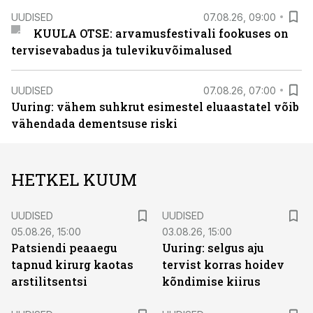
UUDISED
07.08.26, 09:00
KUULA OTSE: arvamusfestivali fookuses on
tervisevabadus ja tulevikuvõimalused
UUDISED
07.08.26, 07:00
Uuring: vähem suhkrut esimestel eluaastatel võib
vähendada dementsuse riski
HETKEL KUUM
UUDISED
UUDISED
05.08.26, 15:00
03.08.26, 15:00
Patsiendi peaaegu
Uuring: selgus aju
tapnud kirurg kaotas
tervist korras hoidev
arstilitsentsi
kõndimise kiirus