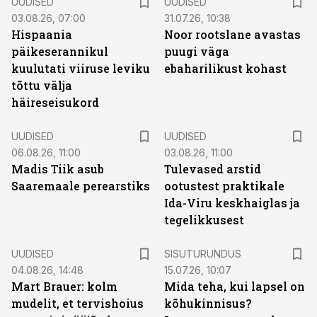
UUDISED
UUDISED
03.08.26, 07:00
31.07.26, 10:38
Hispaania
Noor rootslane avastas
päikeserannikul
puugi väga
kuulutati viiruse leviku
ebaharilikust kohast
tõttu välja
häireseisukord
UUDISED
UUDISED
06.08.26, 11:00
03.08.26, 11:00
Madis Tiik asub
Tulevased arstid
Saaremaale perearstiks
ootustest praktikale
Ida-Viru keskhaiglas ja
tegelikkusest
ST
UUDISED
SISUTURUNDUS
04.08.26, 14:48
15.07.26, 10:07
Mart Brauer: kolm
Mida teha, kui lapsel on
mudelit, et tervishoius
kõhukinnisus?