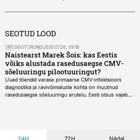
SEOTUD LOOD
SISUTURUNDUS
30.07.26, 09:18
ST
Naistearst Marek Šois: kas Eestis
võiks alustada rasedusaegse CMV-
sõeluuringu pilootuuringut?
Uued tõendid varase primaarse CMV-infektsiooni
diagnostika ja ravivõimaluste kohta on muutnud
rasedusaegse sõeluuringu arutelu. Eesti otsus vajab
siiski kohalikke epidemioloogilisi andmeid ning
rasedusaegse ja vastsündinute sõeluuringu võrdlust,
kirjutab naistearst dr Marek Šois, kes on
spetsialiseerunud lootemeditsiinile.
24H
72H
Nädal