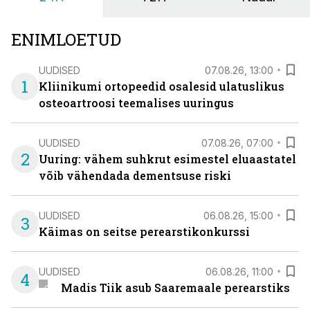
ENIMLOETUD
UUDISED
07.08.26, 13:00
1
Kliinikumi ortopeedid osalesid ulatuslikus
osteoartroosi teemalises uuringus
UUDISED
07.08.26, 07:00
2
Uuring: vähem suhkrut esimestel eluaastatel
võib vähendada dementsuse riski
UUDISED
06.08.26, 15:00
3
Käimas on seitse perearstikonkurssi
UUDISED
06.08.26, 11:00
4
Madis Tiik asub Saaremaale perearstiks