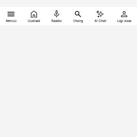
Menüü
Uudised
Raadio
Otsing
AI Chat
Logi sisse
Vana-Lõuna 39/1, 19094 Tallinn
(+372) 667 0111
meditsiiniuudised@aripaev.ee
Tellimisega seotud küsimused:
tellimiskeskus@aripaev.ee
Telli
Reklaam
Firmast
Sisu kasutamisõigused
Ajakirjaniku
eetikakoodeks