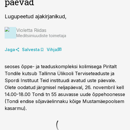
päevad
Lugupeetud ajakirjanikud,
Violetta Riidas
Meditsiiniuudiste toimetaja
Jaga
Salvesta
Vihja
seoses õppe- ja teaduskompleksi kolimisega Piritalt
Tondile kutsub Tallinna Ülikooli Terviseteaduste ja
Spordi Instituut Teid instituudi avatud uste päevale.
Olete oodatud järgmisel neljapäeval, 26. novembril kell
14.00-18.00 Tondi tn 55 asuvasse uude õppehoonesse
(Tondi endise sõjaväelinnaku kõige Mustamäepoolsem
kasarmu).