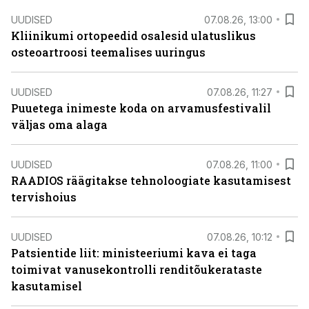
UUDISED
07.08.26, 13:00
Kliinikumi ortopeedid osalesid ulatuslikus
osteoartroosi teemalises uuringus
UUDISED
07.08.26, 11:27
Puuetega inimeste koda on arvamusfestivalil
väljas oma alaga
UUDISED
07.08.26, 11:00
RAADIOS räägitakse tehnoloogiate kasutamisest
tervishoius
UUDISED
07.08.26, 10:12
Patsientide liit: ministeeriumi kava ei taga
toimivat vanusekontrolli renditõukerataste
kasutamisel