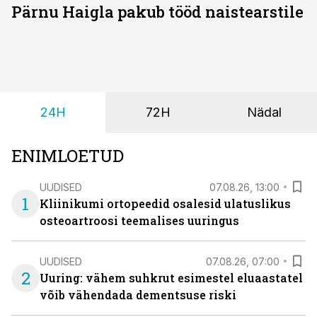
Pärnu Haigla pakub tööd naistearstile
24H
72H
Nädal
ENIMLOETUD
UUDISED
07.08.26, 13:00
1
Kliinikumi ortopeedid osalesid ulatuslikus
osteoartroosi teemalises uuringus
UUDISED
07.08.26, 07:00
2
Uuring: vähem suhkrut esimestel eluaastatel
võib vähendada dementsuse riski