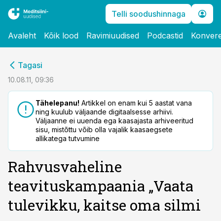
Telli soodushinnaga
Avaleht
Kõik lood
Ravimiuudised
Podcastid
Konvere
cebook
Tagasi
Twitter)
10.08.11, 09:36
kedIn
Tähelepanu!
Artikkel on enam kui 5 aastat vana
ning kuulub väljaande digitaalsesse arhiivi.
ail
Väljaanne ei uuenda ega kaasajasta arhiveeritud
sisu, mistõttu võib olla vajalik kaasaegsete
k
allikatega tutvumine
Rahvusvaheline
teavituskampaania „Vaata
tulevikku, kaitse oma silmi