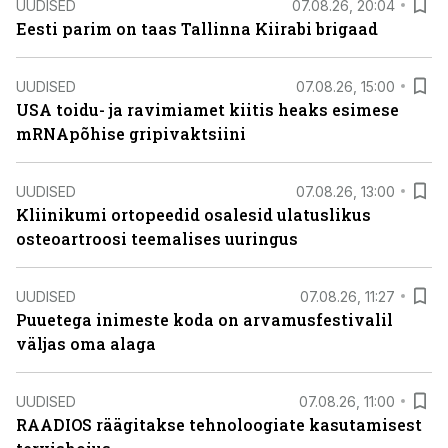
UUDISED
07.08.26, 20:04
Eesti parim on taas Tallinna Kiirabi brigaad
UUDISED
07.08.26, 15:00
USA toidu- ja ravimiamet kiitis heaks esimese
mRNApõhise gripivaktsiini
UUDISED
07.08.26, 13:00
Kliinikumi ortopeedid osalesid ulatuslikus
osteoartroosi teemalises uuringus
UUDISED
07.08.26, 11:27
Puuetega inimeste koda on arvamusfestivalil
väljas oma alaga
UUDISED
07.08.26, 11:00
RAADIOS räägitakse tehnoloogiate kasutamisest