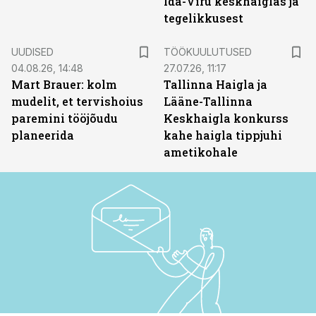
Ida-Viru keskhaiglas ja
tegelikkusest
ST
UUDISED
TÖÖKUULUTUSED
04.08.26, 14:48
27.07.26, 11:17
Mart Brauer: kolm
Tallinna Haigla ja
mudelit, et tervishoius
Lääne-Tallinna
paremini tööjõudu
Keskhaigla konkurss
planeerida
kahe haigla tippjuhi
ametikohale