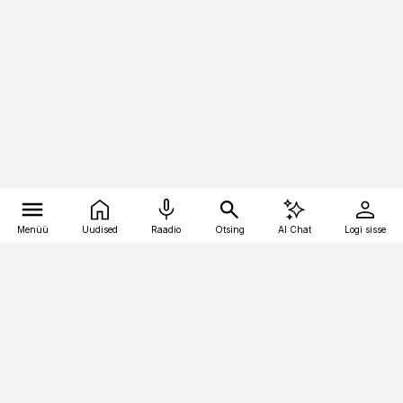
Menüü
Uudised
Raadio
Otsing
AI Chat
Logi sisse
Vana-Lõuna 39/1, 19094 Tallinn
(+372) 667 0111
meditsiiniuudised@aripaev.ee
Tellimisega seotud küsimused: