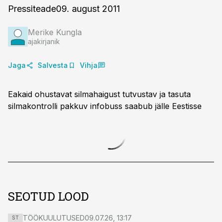
Pressiteade09. august 2011
Merike Kungla
ajakirjanik
Jaga
Salvesta
Vihja
Eakaid ohustavat silmahaigust tutvustav ja tasuta
silmakontrolli pakkuv infobuss saabub jälle Eestisse
SEOTUD LOOD
TÖÖKUULUTUSED
09.07.26, 13:17
ST