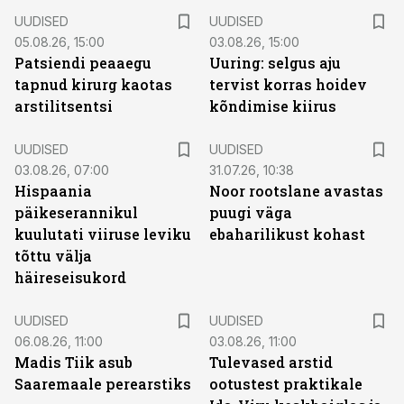
UUDISED
UUDISED
05.08.26, 15:00
03.08.26, 15:00
Patsiendi peaaegu
Uuring: selgus aju
tapnud kirurg kaotas
tervist korras hoidev
arstilitsentsi
kõndimise kiirus
UUDISED
UUDISED
03.08.26, 07:00
31.07.26, 10:38
Hispaania
Noor rootslane avastas
päikeserannikul
puugi väga
kuulutati viiruse leviku
ebaharilikust kohast
tõttu välja
häireseisukord
UUDISED
UUDISED
06.08.26, 11:00
03.08.26, 11:00
Madis Tiik asub
Tulevased arstid
Saaremaale perearstiks
ootustest praktikale