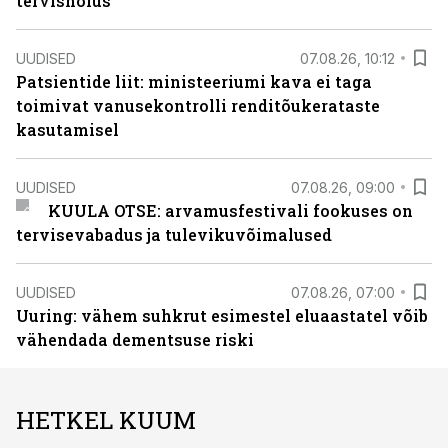
tervishoius
UUDISED
07.08.26, 10:12
Patsientide liit: ministeeriumi kava ei taga
toimivat vanusekontrolli renditõukerataste
kasutamisel
UUDISED
07.08.26, 09:00
KUULA OTSE: arvamusfestivali fookuses on
tervisevabadus ja tulevikuvõimalused
UUDISED
07.08.26, 07:00
Uuring: vähem suhkrut esimestel eluaastatel võib
vähendada dementsuse riski
HETKEL KUUM