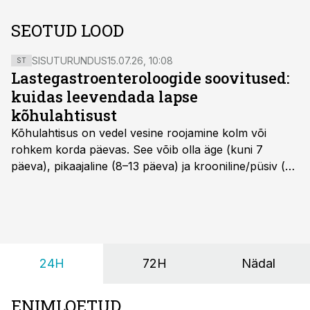
SEOTUD LOOD
SISUTURUNDUS
15.07.26, 10:08
ST
Lastegastroenteroloogide soovitused:
kuidas leevendada lapse
kõhulahtisust
Kõhulahtisus on vedel vesine roojamine kolm või
rohkem korda päevas. See võib olla äge (kuni 7
päeva), pikaajaline (8–13 päeva) ja krooniline/püsiv (>
14 päeva). Lapseeas esinev kõhulahtisus on tavaliselt
viiruslik ning sellega kaasneb sageli oksendamine ja
kehatemperatuuri tõus.
24H
72H
Nädal
ENIMLOETUD