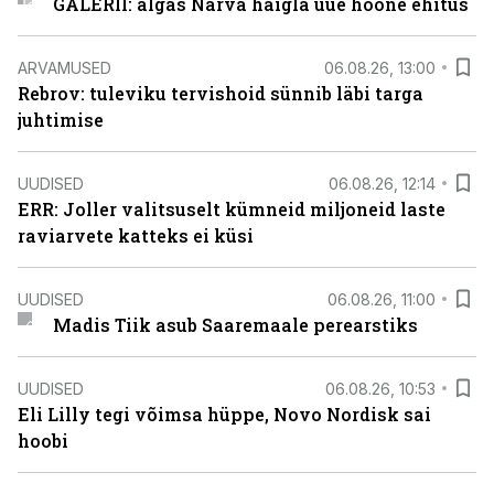
GALERII: algas Narva haigla uue hoone ehitus
ARVAMUSED
06.08.26, 13:00
Rebrov: tuleviku tervishoid sünnib läbi targa
juhtimise
UUDISED
06.08.26, 12:14
ERR: Joller valitsuselt kümneid miljoneid laste
raviarvete katteks ei küsi
UUDISED
06.08.26, 11:00
Madis Tiik asub Saaremaale perearstiks
UUDISED
06.08.26, 10:53
Eli Lilly tegi võimsa hüppe, Novo Nordisk sai
hoobi