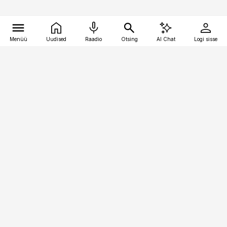
Menüü
Uudised
Raadio
Otsing
AI Chat
Logi sisse
Vana-Lõuna 39/1, 19094 Tallinn
(+372) 667 0111
meditsiiniuudised@aripaev.ee
Tellimisega seotud küsimused:
tellimiskeskus@aripaev.ee
Telli
Reklaam
Firmast
Sisu kasutamisõigused
Ajakirjaniku
eetikakoodeks