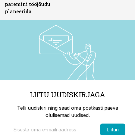
paremini tööjõudu
planeerida
LIITU UUDISKIRJAGA
Telli uudiskiri ning saad oma postkasti päeva
olulisemad uudised.
Liitun