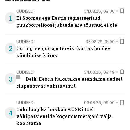
UUDISED
04.08.26, 09:00
1
Ei Soomes ega Eestis registreeritud
puukborrelioosi juhtude arv tõusnud ei ole
UUDISED
03.08.26, 15:00
2
Uuring: selgus aju tervist korras hoidev
kõndimise kiirus
UUDISED
04.08.26, 09:49
3
Delfi: Eestis hakatakse arendama uudset
elupäästvat vähiravimit
UUDISED
03.08.26, 09:00
Onkoloogika hakkab KÜSKi toel
4
vähipatsientide kogemustoetajaid välja
koolitama