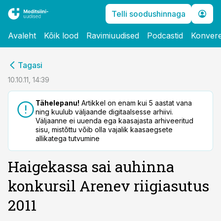
Telli soodushinnaga
Avaleht
Kõik lood
Ravimiuudised
Podcastid
Konvere
cebook
Tagasi
Twitter)
10.10.11, 14:39
kedIn
Tähelepanu!
Artikkel on enam kui 5 aastat vana
ning kuulub väljaande digitaalsesse arhiivi.
ail
Väljaanne ei uuenda ega kaasajasta arhiveeritud
sisu, mistõttu võib olla vajalik kaasaegsete
k
allikatega tutvumine
Haigekassa sai auhinna
konkursil Arenev riigiasutus
2011