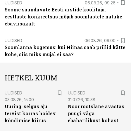
UUDISED
06.08.26, 09:26
Soome suunduvate Eesti arstide koolitaja:
eestlaste konkreetsus mõjub soomlastele natuke
ebaviisakalt
UUDISED
06.08.26, 09:00
Soomlanna kogemus: kui Hiinas saab prillid kätte
kohe, siis miks mujal ei saa?
HETKEL KUUM
UUDISED
UUDISED
03.08.26, 15:00
31.07.26, 10:38
Uuring: selgus aju
Noor rootslane avastas
tervist korras hoidev
puugi väga
kõndimise kiirus
ebaharilikust kohast