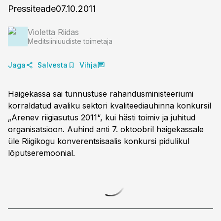
Pressiteade07.10.2011
Violetta Riidas
Meditsiiniuudiste toimetaja
Jaga
Salvesta
Vihja
Haigekassa sai tunnustuse rahandusministeeriumi
korraldatud avaliku sektori kvaliteediauhinna konkursil
„Arenev riigiasutus 2011“, kui hästi toimiv ja juhitud
organisatsioon. Auhind anti 7. oktoobril haigekassale
üle Riigikogu konverentsisaalis konkursi pidulikul
lõputseremoonial.