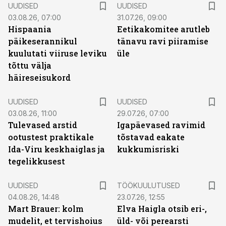
UUDISED
UUDISED
03.08.26, 07:00
31.07.26, 09:00
Hispaania
Eetikakomitee arutleb
päikeserannikul
tänavu ravi piiramise
kuulutati viiruse leviku
üle
tõttu välja
häireseisukord
UUDISED
UUDISED
03.08.26, 11:00
29.07.26, 07:00
Tulevased arstid
Igapäevased ravimid
ootustest praktikale
tõstavad eakate
Ida-Viru keskhaiglas ja
kukkumisriski
tegelikkusest
ST
UUDISED
TÖÖKUULUTUSED
04.08.26, 14:48
23.07.26, 12:55
Mart Brauer: kolm
Elva Haigla otsib eri-,
mudelit, et tervishoius
üld- või perearsti