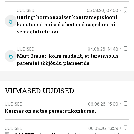
UUDISED
05.08.26, 07:00
Uuring: hormonaalset kontratseptsiooni
5
kasutanud naised alustasid sagedamini
semaglutiidiravi
UUDISED
04.08.26, 14:48
6
Mart Brauer: kolm mudelit, et tervishoius
paremini tööjõudu planeerida
VIIMASED UUDISED
UUDISED
06.08.26, 15:00
Käimas on seitse perearstikonkurssi
UUDISED
06.08.26, 13:59