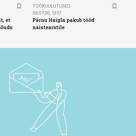
ST
TÖÖKUULUTUSED
09.07.26, 13:17
t, et
Pärnu Haigla pakub tööd
jõudu
naistearstile