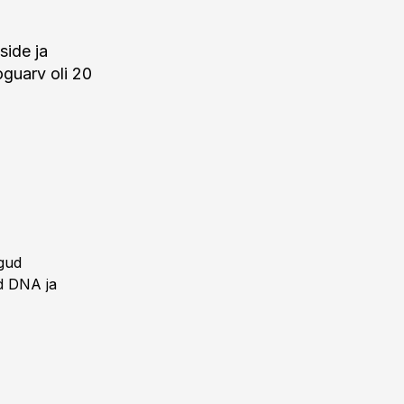
side ja
guarv oli 20
ngud
d DNA ja