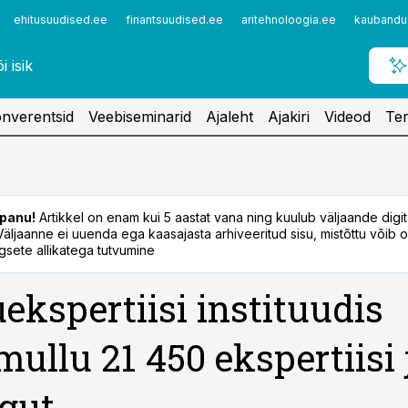
ehitusuudised.ee
finantsuudised.ee
aritehnoloogia.ee
kaubandu
nverentsid
Veebiseminarid
Ajaleht
Ajakiri
Videod
Ter
panu!
Artikkel on enam kui 5 aastat vana ning kuulub väljaande digi
. Väljaanne ei uuenda ega kaasajasta arhiveeritud sisu, mistõttu võib ol
sete allikatega tutvumine
ekspertiisi instituudis
 mullu 21 450 ekspertiisi 
gut