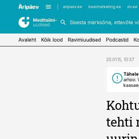
Kardioloogia
Uroloogia
aripaev.ee
bestmarketing.ee
dv.ee
Kirurgia
Vaktsineerimine
Naistehaigused
Avaleht
Kõik lood
Ravimiuudised
Podcastid
Ko
cebook
20.01.15, 10:37
Twitter)
Tähele
kedIn
arhiivi
kaasaeg
ail
Kohtu
k
tehti
uurin