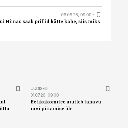
06.08.26, 09:00
 Hiinas saab prillid kätte kohe, siis miks
UUDISED
31.07.26, 09:00
kul
Eetikakomitee arutleb tänavu
tõttu
ravi piiramise üle