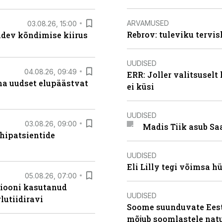
ARVAMUSED
03.08.26, 15:00
Rebrov: tuleviku tervis
oidev kõndimise kiirus
UUDISED
04.08.26, 09:49
ERR: Joller valitsuselt
ma uudset elupäästvat
ei küsi
UUDISED
03.08.26, 09:00
Madis Tiik asub Sa
hipatsientide
UUDISED
Eli Lilly tegi võimsa h
05.08.26, 07:00
siooni kasutanud
UUDISED
lutiidiravi
Soome suunduvate Eesti
mõjub soomlastele nat