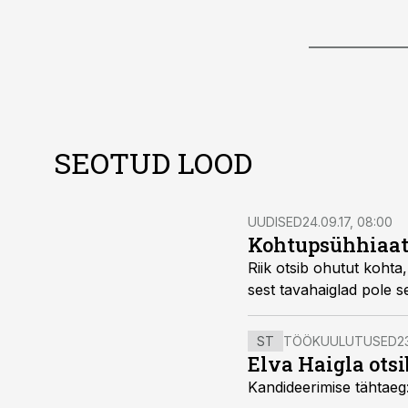
SEOTUD LOOD
UUDISED
24.09.17, 08:00
Kohtupsühhiaatr
Riik otsib ohutut kohta,
sest tavahaiglad pole se
ST
TÖÖKUULUTUSED
2
Elva Haigla otsib
Kandideerimise tähtaeg