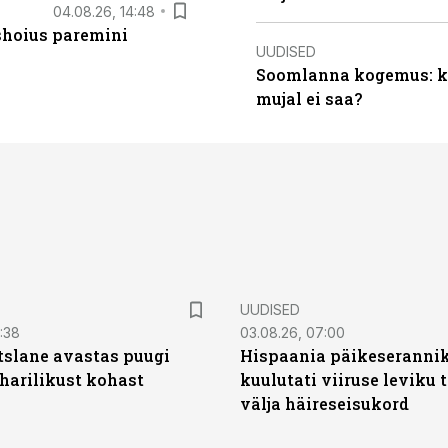
04.08.26, 14:48
ishoius paremini
UUDISED
Soomlanna kogemus: kui
mujal ei saa?
UUDISED
0:38
03.08.26, 07:00
tslane avastas puugi
Hispaania päikeseranni
harilikust kohast
kuulutati viiruse leviku 
välja häireseisukord