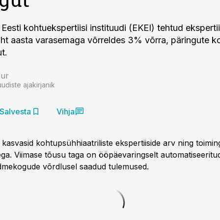
Eesti kohtuekspertiisi instituudi (EKEI) tehtud ekspertii
ht aasta varasemaga võrreldes 3% võrra, päringute ko
t.
bur
uudiste ajakirjanik
Salvesta
Vihja
kasvasid kohtupsühhiaatriliste ekspertiiside arv ning toimi
a. Viimase tõusu taga on ööpäevaringselt automatiseeritu
ndmekogude võrdlusel saadud tulemused.