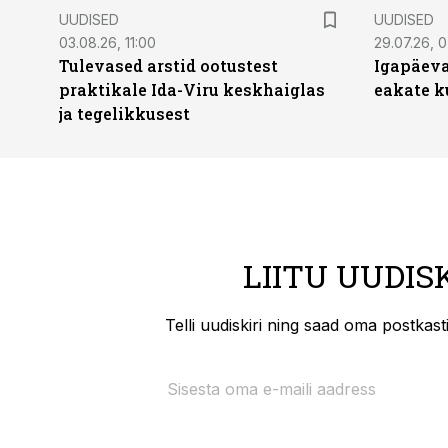
UUDISED
UUDISED
03.08.26, 11:00
29.07.26, 
Tulevased arstid ootustest
Igapäeva
praktikale Ida-Viru keskhaiglas
eakate k
ja tegelikkusest
LIITU UUDIS
Telli uudiskiri ning saad oma postkas