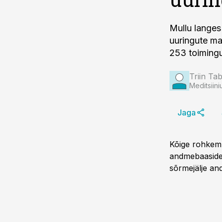
Mullu langes 
uuringute ma
253 toimingu
Triin Ta
Meditsiini
Jaga
Kõige rohkem 
andmebaasideg
sõrmejälje a