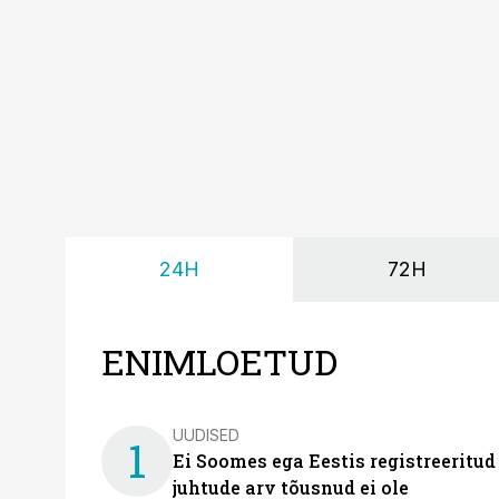
24H
72H
ENIMLOETUD
UUDISED
1
Ei Soomes ega Eestis registreeritud
juhtude arv tõusnud ei ole