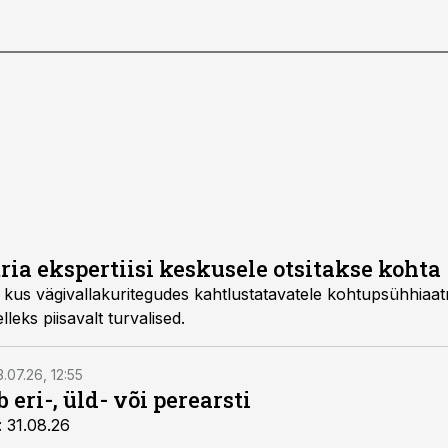
ia ekspertiisi keskusele otsitakse kohta
 kus vägivallakuritegudes kahtlustatavatele kohtupsühhiaatril
lleks piisavalt turvalised.
3.07.26, 12:55
 eri-, üld- või perearsti
: 31.08.26