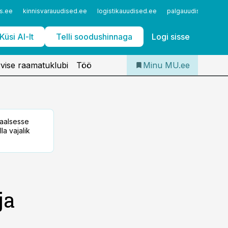
Iseteenindus
s.ee
kinnisvarauudised.ee
logistikauudised.ee
palgauudised.ee
Telli Meditsiiniuudised
Küsi AI-lt
Telli soodushinnaga
Logi sisse
vise raamatuklubi
Töö
Minu MU.ee
taalsesse
la vajalik
ja