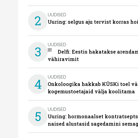
UUDISED
2
Uuring: selgus aju tervist korras h
UUDISED
3
Delfi: Eestis hakatakse arenda
vähiravimit
UUDISED
4
Onkoloogika hakkab KÜSKi toel vä
kogemustoetajaid välja koolitama
UUDISED
5
Uuring: hormonaalset kontratsept
naised alustasid sagedamini semag