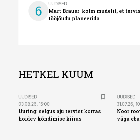
UUDISED
6
Mart Brauer: kolm mudelit, et terv
tööjõudu planeerida
HETKEL KUUM
UUDISED
UUDISED
03.08.26, 15:00
31.07.26, 1
Uuring: selgus aju tervist korras
Noor roo
hoidev kõndimise kiirus
väga eba