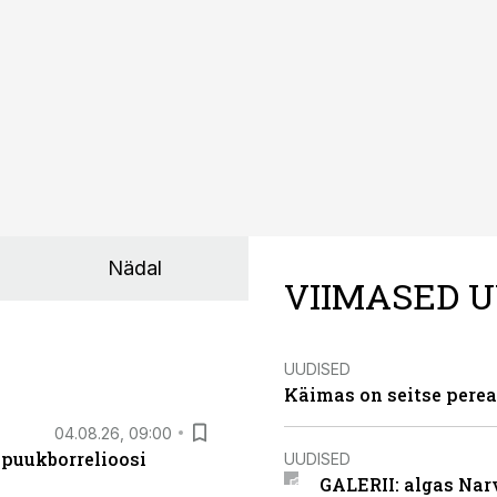
Nädal
VIIMASED U
UUDISED
Käimas on seitse perea
04.08.26, 09:00
 puukborrelioosi
UUDISED
GALERII: algas Nar