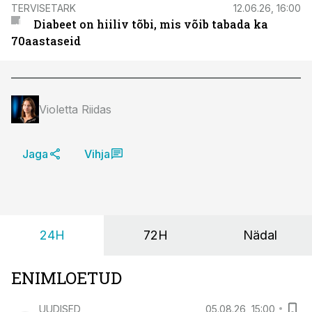
TERVISETARK
12.06.26, 16:00
Diabeet on hiiliv tõbi, mis võib tabada ka
70aastaseid
Violetta Riidas
Jaga
Vihja
24H
72H
Nädal
ENIMLOETUD
UUDISED
05.08.26, 15:00