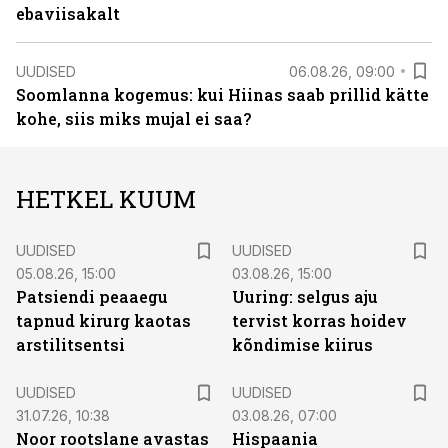
ebaviisakalt
UUDISED
06.08.26, 09:00
Soomlanna kogemus: kui Hiinas saab prillid kätte
kohe, siis miks mujal ei saa?
HETKEL KUUM
UUDISED
UUDISED
05.08.26, 15:00
03.08.26, 15:00
Patsiendi peaaegu
Uuring: selgus aju
tapnud kirurg kaotas
tervist korras hoidev
arstilitsentsi
kõndimise kiirus
UUDISED
UUDISED
31.07.26, 10:38
03.08.26, 07:00
Noor rootslane avastas
Hispaania