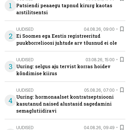
1
Patsiendi peaaegu tapnud kirurg kaotas
arstilitsentsi
UUDISED
04.08.26, 09:00
2
Ei Soomes ega Eestis registreeritud
puukborrelioosi juhtude arv tõusnud ei ole
UUDISED
03.08.26, 15:00
3
Uuring: selgus aju tervist korras hoidev
kõndimise kiirus
UUDISED
05.08.26, 07:00
Uuring: hormonaalset kontratseptsiooni
4
kasutanud naised alustasid sagedamini
semaglutiidiravi
UUDISED
04.08.26, 09:49