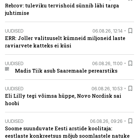
Rebrov: tuleviku tervishoid sünnib läbi targa
juhtimise
UUDISED
06.08.26, 12:14
ERR: Joller valitsuselt kümneid miljoneid laste
raviarvete katteks ei küsi
UUDISED
06.08.26, 11:00
Madis Tiik asub Saaremaale perearstiks
UUDISED
06.08.26, 10:53
Eli Lilly tegi võimsa hüppe, Novo Nordisk sai
hoobi
UUDISED
06.08.26, 09:26
Soome suunduvate Eesti arstide koolitaja:
eestlaste konkreetsus mõjub soomlastele natuke