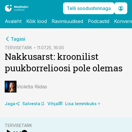
Telli soodushinnaga
Avaleht
Kõik lood
Ravimiuudised
Podcastid
Konvere
cebook
cebook
Tagasi
Twitter)
Twitter)
TERVISETARK
11.07.25, 16:00
Nakkusarst: kroonilist
kedIn
kedIn
puukborrelioosi pole olemas
ail
ail
k
k
Violetta Riidas
Jaga
Salvesta
Vihja
Lisa lemmikuks
TERVISETARK