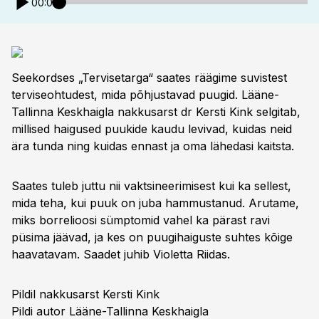
00:00
Seekordses „Tervisetarga“ saates räägime suvistest
terviseohtudest, mida põhjustavad puugid. Lääne-
Tallinna Keskhaigla nakkusarst dr Kersti Kink selgitab,
millised haigused puukide kaudu levivad, kuidas neid
ära tunda ning kuidas ennast ja oma lähedasi kaitsta.
Saates tuleb juttu nii vaktsineerimisest kui ka sellest,
mida teha, kui puuk on juba hammustanud. Arutame,
miks borrelioosi sümptomid vahel ka pärast ravi
püsima jäävad, ja kes on puugihaiguste suhtes kõige
haavatavam. Saadet juhib Violetta Riidas.
Pildil nakkusarst Kersti Kink
Pildi autor Lääne-Tallinna Keskhaigla