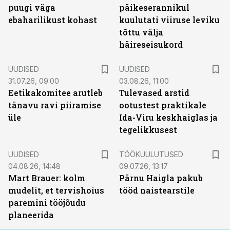
puugi väga
päikeserannikul
ebaharilikust kohast
kuulutati viiruse leviku
tõttu välja
häireseisukord
UUDISED
UUDISED
31.07.26, 09:00
03.08.26, 11:00
Eetikakomitee arutleb
Tulevased arstid
tänavu ravi piiramise
ootustest praktikale
üle
Ida-Viru keskhaiglas ja
tegelikkusest
ST
UUDISED
TÖÖKUULUTUSED
04.08.26, 14:48
09.07.26, 13:17
Mart Brauer: kolm
Pärnu Haigla pakub
mudelit, et tervishoius
tööd naistearstile
paremini tööjõudu
planeerida