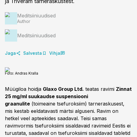
ja Triveram tarneraskustest.
Meditsiiniuudised
Author
Meditsiiniuudised
Jaga
Salvesta
Vihja
Foto:
Andras Kralla
Müügiloa hoidja
Glaxo Group Ltd.
teatas ravimi
Zinnat
25 mg/ml suukaudse suspensiooni
graanulite
(toimeaine tsefuroksiim) tarneraskusest,
mis kestab eeldatavasti märtsi alguseni. Ravim on
hetkel veel apteekides saadaval. Teisi samas
ravimvormis tsefuroksiimi sisaldavaid ravimeid Eestis ei
turustata, saadaval on tsefuroksiimi sisaldavad tabletid