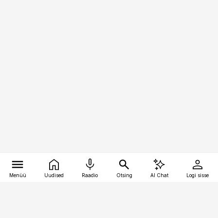
Menüü
Uudised
Raadio
Otsing
AI Chat
Logi sisse
Vana-Lõuna 39/1, 19094 Tallinn