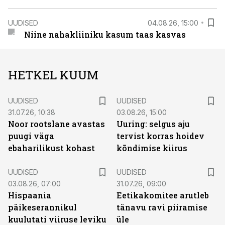
UUDISED
04.08.26, 15:00
Niine nahakliiniku kasum taas kasvas
HETKEL KUUM
UUDISED
UUDISED
31.07.26, 10:38
03.08.26, 15:00
Noor rootslane avastas
Uuring: selgus aju
puugi väga
tervist korras hoidev
ebaharilikust kohast
kõndimise kiirus
UUDISED
UUDISED
03.08.26, 07:00
31.07.26, 09:00
Hispaania
Eetikakomitee arutleb
päikeserannikul
tänavu ravi piiramise
kuulutati viiruse leviku
üle