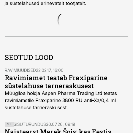
ja süstelahused erinevatelt tootjatelt.
SEOTUD LOOD
RAVIMIUUDISED
22.02.17, 16:00
Ravimiamet teatab Fraxiparine
süstelahuse tarneraskusest
Müügiloa hoidja Aspen Pharma Trading Ltd teatas
ravimiametile Fraxiparine 3800 RÜ anti-Xa/0,4 ml
süstelahuse tarneraskusest.
SISUTURUNDUS
30.07.26, 09:18
ST
Naistearst Marek Šois: kas Eestis