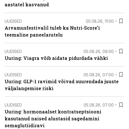
aastatel kasvanud
UUDISED
05.08.26, 11:00
Arvamusfestivalil tuleb ka Nutri-Score’i
teemaline paneelarutelu
UUDISED
05.08.26, 09:00
Uuring: Viagra võib aidata pidurdada vähki
UUDISED
05.08.26, 07:00
Uuring: GLP-1 ravimid võivad suurendada juuste
väljalangemise riski
UUDISED
05.08.26, 07:00
Uuring: hormonaalset kontratseptsiooni
kasutanud naised alustasid sagedamini
semaglutiidiravi