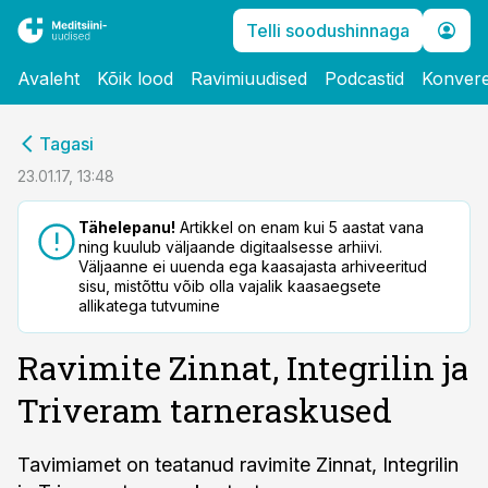
Telli soodushinnaga
Avaleht
Kõik lood
Ravimiuudised
Podcastid
Konvere
cebook
Tagasi
Twitter)
23.01.17, 13:48
kedIn
Tähelepanu!
Artikkel on enam kui 5 aastat vana
ning kuulub väljaande digitaalsesse arhiivi.
ail
Väljaanne ei uuenda ega kaasajasta arhiveeritud
sisu, mistõttu võib olla vajalik kaasaegsete
k
allikatega tutvumine
Ravimite Zinnat, Integrilin ja
Triveram tarneraskused
Tavimiamet on teatanud ravimite Zinnat, Integrilin