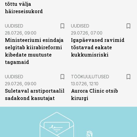
tõttu välja
häireseisukord
UUDISED
UUDISED
28.07.26, 09:00
29.07.26, 07:00
Ministeeriumi esindaja
Igapäevased ravimid
selgitab kiirabireformi
tõstavad eakate
kibedate muutuste
kukkumisriski
tagamaid
ST
UUDISED
TÖÖKUULUTUSED
29.07.26, 09:00
13.07.26, 12:10
Suletaval arstiportaalil
Aurora Clinic otsib
sadakond kasutajat
kirurgi