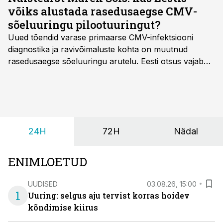
võiks alustada rasedusaegse CMV-
sõeluuringu pilootuuringut?
Uued tõendid varase primaarse CMV-infektsiooni
diagnostika ja ravivõimaluste kohta on muutnud
rasedusaegse sõeluuringu arutelu. Eesti otsus vajab
siiski kohalikke epidemioloogilisi andmeid ning
rasedusaegse ja vastsündinute sõeluuringu võrdlust,
kirjutab naistearst dr Marek Šois, kes on
spetsialiseerunud lootemeditsiinile.
24H
72H
Nädal
ENIMLOETUD
UUDISED
03.08.26, 15:00
1
Uuring: selgus aju tervist korras hoidev
kõndimise kiirus