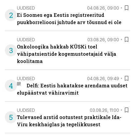
UUDISED
04.08.26, 09:00
2
Ei Soomes ega Eestis registreeritud
puukborrelioosi juhtude arv tõusnud ei ole
UUDISED
03.08.26, 09:00
Onkoloogika hakkab KÜSKi toel
3
vähipatsientide kogemustoetajaid välja
koolitama
UUDISED
04.08.26, 09:49
4
Delfi: Eestis hakatakse arendama uudset
elupäästvat vähiravimit
UUDISED
03.08.26, 11:00
5
Tulevased arstid ootustest praktikale Ida-
Viru keskhaiglas ja tegelikkusest