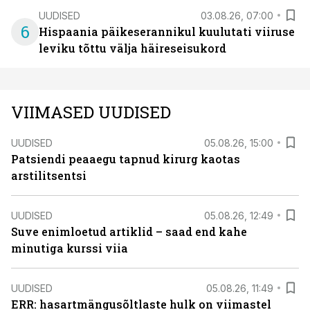
UUDISED
03.08.26, 07:00
6
Hispaania päikeserannikul kuulutati viiruse
leviku tõttu välja häireseisukord
VIIMASED UUDISED
UUDISED
05.08.26, 15:00
Patsiendi peaaegu tapnud kirurg kaotas
arstilitsentsi
UUDISED
05.08.26, 12:49
Suve enimloetud artiklid – saad end kahe
minutiga kurssi viia
UUDISED
05.08.26, 11:49
ERR: hasartmängusõltlaste hulk on viimastel