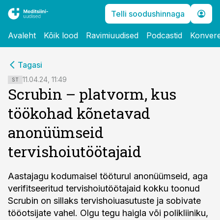
Telli soodushinnaga
Avaleht
Kõik lood
Ravimiuudised
Podcastid
Konvere
cebook
cebook
Tagasi
Twitter)
Twitter)
11.04.24, 11:49
ST
Scrubin – platvorm, kus
kedIn
kedIn
töökohad kõnetavad
ail
ail
anonüümseid
k
k
tervishoiutöötajaid
Aastajagu kodumaisel tööturul anonüümseid, aga
verifitseeritud tervishoiutöötajaid kokku toonud
Scrubin on sillaks tervishoiuasutuste ja sobivate
tööotsijate vahel. Olgu tegu haigla või polikliiniku,