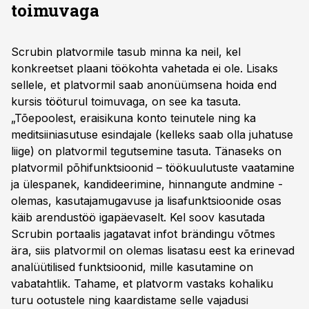
toimuvaga
Scrubin platvormile tasub minna ka neil, kel
konkreetset plaani töökohta vahetada ei ole. Lisaks
sellele, et platvormil saab anonüümsena hoida end
kursis tööturul toimuvaga, on see ka tasuta.
„Tõepoolest, eraisikuna konto teinutele ning ka
meditsiiniasutuse esindajale (kelleks saab olla juhatuse
liige) on platvormil tegutsemine tasuta. Tänaseks on
platvormil põhifunktsioonid – töökuulutuste vaatamine
ja ülespanek, kandideerimine, hinnangute andmine -
olemas, kasutajamugavuse ja lisafunktsioonide osas
käib arendustöö igapäevaselt. Kel soov kasutada
Scrubin portaalis jagatavat infot brändingu võtmes
ära, siis platvormil on olemas lisatasu eest ka erinevad
analüütilised funktsioonid, mille kasutamine on
vabatahtlik. Tahame, et platvorm vastaks kohaliku
turu ootustele ning kaardistame selle vajadusi