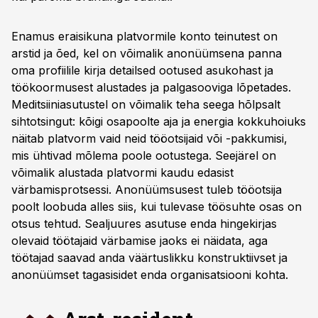
Enamus eraisikuna platvormile konto teinutest on
arstid ja õed, kel on võimalik anonüümsena panna
oma profiilile kirja detailsed ootused asukohast ja
töökoormusest alustades ja palgasooviga lõpetades.
Meditsiiniasutustel on võimalik teha seega hõlpsalt
sihtotsingut: kõigi osapoolte aja ja energia kokkuhoiuks
näitab platvorm vaid neid tööotsijaid või -pakkumisi,
mis ühtivad mõlema poole ootustega. Seejärel on
võimalik alustada platvormi kaudu edasist
värbamisprotsessi. Anonüümsusest tuleb tööotsija
poolt loobuda alles siis, kui tulevase töösuhte osas on
otsus tehtud. Sealjuures asutuse enda hingekirjas
olevaid töötajaid värbamise jaoks ei näidata, aga
töötajad saavad anda väärtuslikku konstruktiivset ja
anonüümset tagasisidet enda organisatsiooni kohta.