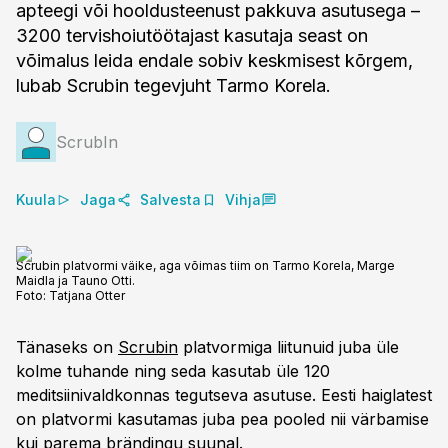
apteegi või hooldusteenust pakkuva asutusega –
3200 tervishoiutöötajast kasutaja seast on
võimalus leida endale sobiv keskmisest kõrgem,
lubab Scrubin tegevjuht Tarmo Korela.
ScrubIn
Kuula
Jaga
Salvesta
Vihja
Scrubin platvormi väike, aga võimas tiim on Tarmo Korela, Marge
Maidla ja Tauno Otti.
Foto:
Tatjana Otter
Tänaseks on
Scrubin
platvormiga liitunuid juba üle
kolme tuhande ning seda kasutab üle 120
meditsiinivaldkonnas tegutseva asutuse. Eesti haiglatest
on platvormi kasutamas juba pea pooled nii värbamise
kui parema brändingu suunal.