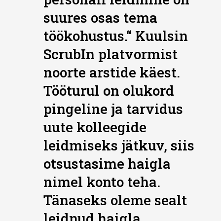
suures osas tema
töökohustus.“ Kuulsin
ScrubIn platvormist
noorte arstide käest.
Tööturul on olukord
pingeline ja tarvidus
uute kolleegide
leidmiseks jätkuv, siis
otsustasime haigla
nimel konto teha.
Tänaseks oleme sealt
leidnud haigla