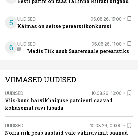
Eesti parim on taas Tallinna Kiirabi brigaad
UUDISED
06.08.26, 15:00
5
Käimas on seitse perearstikonkurssi
UUDISED
06.08.26, 11:00
6
Madis Tiik asub Saaremaale perearstiks
VIIMASED UUDISED
UUDISED
10.08.26, 10:00
Viis-kuus harvikhaiguse patsienti saavad
kohasemat ravi lubada
UUDISED
10.08.26, 09:00
Norra riik peab aastaid vale vähiravimit saanud