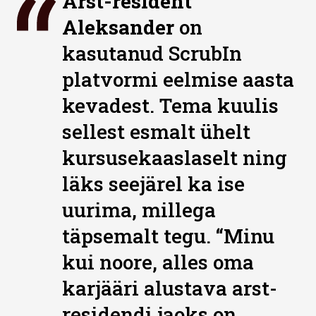
Arst-resident
Aleksander
on
kasutanud ScrubIn
platvormi eelmise aasta
kevadest. Tema kuulis
sellest esmalt ühelt
kursusekaaslaselt ning
läks seejärel ka ise
uurima, millega
täpsemalt tegu. “Minu
kui noore, alles oma
karjääri alustava arst-
residendi jaoks on