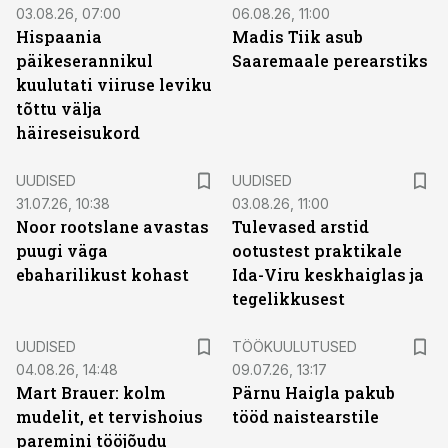
03.08.26, 07:00
06.08.26, 11:00
Hispaania
Madis Tiik asub
päikeserannikul
Saaremaale perearstiks
kuulutati viiruse leviku
tõttu välja
häireseisukord
UUDISED
UUDISED
31.07.26, 10:38
03.08.26, 11:00
Noor rootslane avastas
Tulevased arstid
puugi väga
ootustest praktikale
ebaharilikust kohast
Ida-Viru keskhaiglas ja
tegelikkusest
ST
UUDISED
TÖÖKUULUTUSED
04.08.26, 14:48
09.07.26, 13:17
Mart Brauer: kolm
Pärnu Haigla pakub
mudelit, et tervishoius
tööd naistearstile
paremini tööjõudu