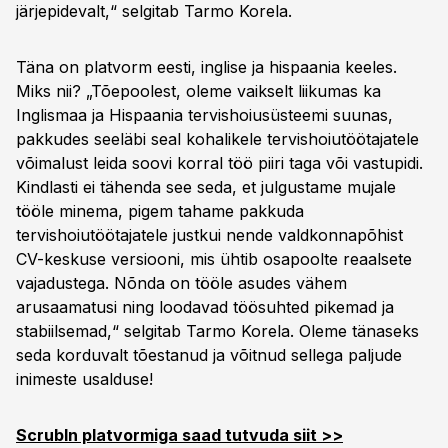
järjepidevalt,“ selgitab Tarmo Korela.
Täna on platvorm eesti, inglise ja hispaania keeles.
Miks nii? „Tõepoolest, oleme vaikselt liikumas ka
Inglismaa ja Hispaania tervishoiusüsteemi suunas,
pakkudes seeläbi seal kohalikele tervishoiutöötajatele
võimalust leida soovi korral töö piiri taga või vastupidi.
Kindlasti ei tähenda see seda, et julgustame mujale
tööle minema, pigem tahame pakkuda
tervishoiutöötajatele justkui nende valdkonnapõhist
CV-keskuse versiooni, mis ühtib osapoolte reaalsete
vajadustega. Nõnda on tööle asudes vähem
arusaamatusi ning loodavad töösuhted pikemad ja
stabiilsemad,“ selgitab Tarmo Korela. Oleme tänaseks
seda korduvalt tõestanud ja võitnud sellega paljude
inimeste usalduse!
ScrubIn platvormiga saad tutvuda siit >>