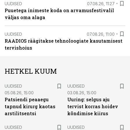
UUDISED
07.08.26, 11:27
Puuetega inimeste koda on arvamusfestivalil
väljas oma alaga
UUDISED
07.08.26, 11:00
RAADIOS räägitakse tehnoloogiate kasutamisest
tervishoius
HETKEL KUUM
UUDISED
UUDISED
05.08.26, 15:00
03.08.26, 15:00
Patsiendi peaaegu
Uuring: selgus aju
tapnud kirurg kaotas
tervist korras hoidev
arstilitsentsi
kõndimise kiirus
UUDISED
UUDISED