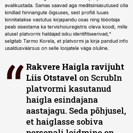
avalikustada. Samas saavad aga meditsiiniasutused olla
kindlad hinnangute õigsuses, sest profiili luues
kinnitatakse vastutus kirjapandu osas ning tööotsija
peab sisestama ka tervishoiuregistris oleva koodi, mille
alusel platvormi haldajad isiku identifitseerivad,“
selgitab Tarmo Korela, et platvormi ja kirja pandud info
usaldusväärsus on selle loojatele väga oluline.
Rakvere Haigla ravijuht
Liis Otstavel
on ScrubIn
platvormi kasutanud
haigla esindajana
aastajagu. Seda põhjusel,
et haiglasse sobiva
personali leidmine on