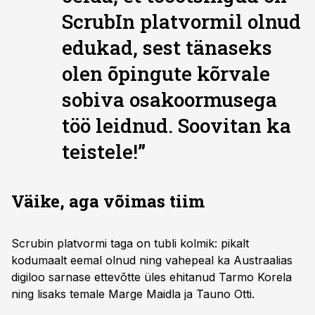
ScrubIn platvormil olnud
edukad, sest tänaseks
olen õpingute kõrvale
sobiva osakoormusega
töö leidnud. Soovitan ka
teistele!”
Väike, aga võimas tiim
Scrubin platvormi taga on tubli kolmik: pikalt
kodumaalt eemal olnud ning vahepeal ka Austraalias
digiloo sarnase ettevõtte üles ehitanud Tarmo Korela
ning lisaks temale Marge Maidla ja Tauno Otti.