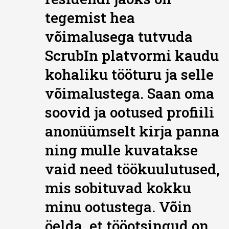
tegemist hea
võimalusega tutvuda
ScrubIn platvormi kaudu
kohaliku tööturu ja selle
võimalustega. Saan oma
soovid ja ootused profiili
anonüümselt kirja panna
ning mulle kuvatakse
vaid need töökuulutused,
mis sobituvad kokku
minu ootustega. Võin
öelda, et tööotsingud on