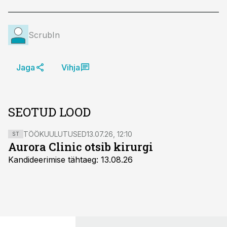
ScrubIn
Jaga
Vihja
SEOTUD LOOD
TÖÖKUULUTUSED
13.07.26, 12:10
ST
Aurora Clinic otsib kirurgi
Kandideerimise tähtaeg: 13.08.26