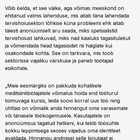
Võib öelda, et see väike, aga võimas meeskond on
ehitanud valmis lahenduse, mis aitab täna lahendada
tervishoiusektori lõhkise küna probleemi ehk aitab
täiesti anonüümselt aru saada, miks spetsialistid
tervishoiust lahkuvad, miks nad kaaluks tagasitulekut
ja võimendada head tagasisidet nii haiglate kui
osakondade kohta. See on tarkvara, mis toob
sektorisse vajaliku värskuse ja paneb töötajad
esikohale.
„Meie eesmärgiks on pakkuda kohalikele
meditsiinitöötajatele võimalus hoida end tööturul
toimuvaga kursis, leida soovi korral uus töö ning
ühtlasi on võimalik anda hinnangut oma varasemale
või tänasele töökogemusele. Kasutajatele on
anonüümsus tagatud hetkeni, kui tekib töösuhte
kokku leppimisega seoses vajadus oma identiteet
avaldada. Hinnangu andmisel selle kirjutajat ei