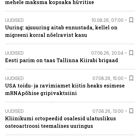
mehele maksma kopsaka hüvitise
UUDISED
10.08.26, 07:00
Uuring: ajuuuring aitab ennustada, kellel on
migreeni korral nõelravist kasu
UUDISED
07.08.26, 20:04
Eesti parim on taas Tallinna Kiirabi brigaad
UUDISED
07.08.26, 15:00
USA toidu- ja ravimiamet kiitis heaks esimese
mRNApõhise gripivaktsiini
UUDISED
07.08.26, 13:00
Kliinikumi ortopeedid osalesid ulatuslikus
osteoartroosi teemalises uuringus