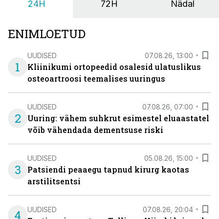
24H
72H
Nädal
ENIMLOETUD
UUDISED
07.08.26, 13:00
1
Kliinikumi ortopeedid osalesid ulatuslikus
osteoartroosi teemalises uuringus
UUDISED
07.08.26, 07:00
2
Uuring: vähem suhkrut esimestel eluaastatel
võib vähendada dementsuse riski
UUDISED
05.08.26, 15:00
3
Patsiendi peaaegu tapnud kirurg kaotas
arstilitsentsi
UUDISED
07.08.26, 20:04
4