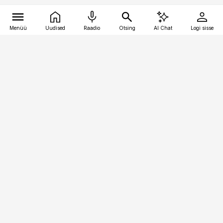
Menüü
Uudised
Raadio
Otsing
AI Chat
Logi sisse
Vana-Lõuna 39/1, 19094 Tallinn
(+372) 667 0111
meditsiiniuudised@aripaev.ee
Tellimisega seotud küsimused:
tellimiskeskus@aripaev.ee
Telli
Reklaam
Firmast
Sisu kasutamisõigused
Ajakirjaniku
eetikakoodeks
Üldtingimused
Privaatsustingimused