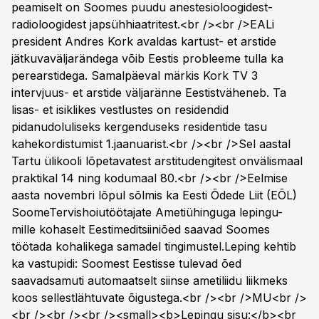
peamiselt on Soomes puudu anestesioloogidest-
radioloogidest japsühhiaatritest.<br /><br />EALi
president Andres Kork avaldas kartust- et arstide
jätkuvaväljarändega võib Eestis probleeme tulla ka
perearstidega. Samalpäeval märkis Kork TV 3
intervjuus- et arstide väljaränne Eestistväheneb. Ta
lisas- et isiklikes vestlustes on residendid
pidanudoluliseks kergenduseks residentide tasu
kahekordistumist 1.jaanuarist.<br /><br />Sel aastal
Tartu ülikooli lõpetavatest arstitudengitest onvälismaal
praktikal 14 ning kodumaal 80.<br /><br />Eelmise
aasta novembri lõpul sõlmis ka Eesti Õdede Liit (EÕL)
SoomeTervishoiutöötajate Ametiühinguga lepingu-
mille kohaselt Eestimeditsiiniõed saavad Soomes
töötada kohalikega samadel tingimustel.Leping kehtib
ka vastupidi: Soomest Eestisse tulevad õed
saavadsamuti automaatselt siinse ametiliidu liikmeks
koos sellestlähtuvate õigustega.<br /><br />MU<br />
<br /><br /><br /><small><b>Lepingu sisu:</b><br