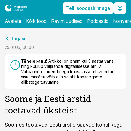
Telli soodushinnaga
Avaleht
Kõik lood
Ravimiuudised
Podcastid
Konvere
cebook
Tagasi
Twitter)
25.01.05, 00:00
kedIn
Tähelepanu!
Artikkel on enam kui 5 aastat vana
ning kuulub väljaande digitaalsesse arhiivi.
ail
Väljaanne ei uuenda ega kaasajasta arhiveeritud
sisu, mistõttu võib olla vajalik kaasaegsete
k
allikatega tutvumine
Soome ja Eesti arstid
toetavad üksteist
Soomes töötavad Eesti arstid saavad kohalikega