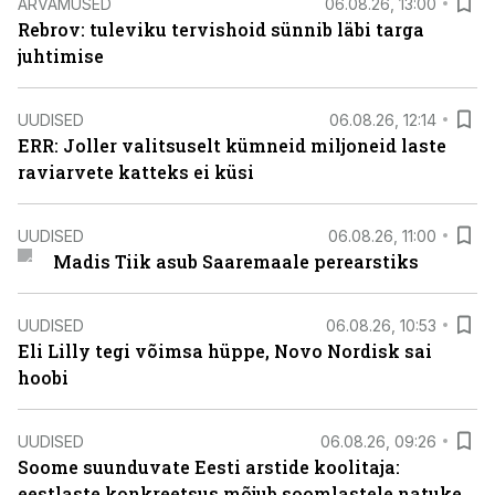
ARVAMUSED
06.08.26, 13:00
Rebrov: tuleviku tervishoid sünnib läbi targa
juhtimise
UUDISED
06.08.26, 12:14
ERR: Joller valitsuselt kümneid miljoneid laste
raviarvete katteks ei küsi
UUDISED
06.08.26, 11:00
Madis Tiik asub Saaremaale perearstiks
UUDISED
06.08.26, 10:53
Eli Lilly tegi võimsa hüppe, Novo Nordisk sai
hoobi
UUDISED
06.08.26, 09:26
Soome suunduvate Eesti arstide koolitaja:
eestlaste konkreetsus mõjub soomlastele natuke