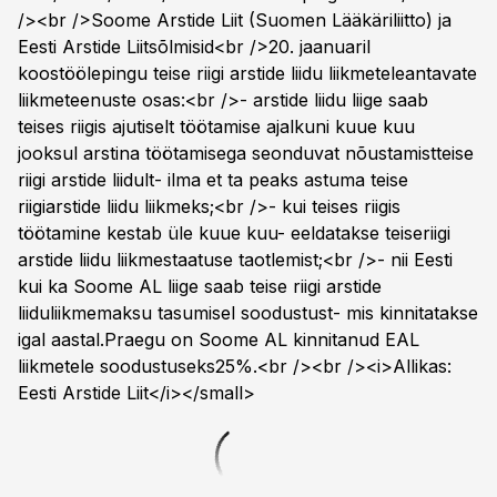
/><br />Soome Arstide Liit (Suomen Lääkäriliitto) ja
Eesti Arstide Liitsõlmisid<br />20. jaanuaril
koostöölepingu teise riigi arstide liidu liikmeteleantavate
liikmeteenuste osas:<br />- arstide liidu liige saab
teises riigis ajutiselt töötamise ajalkuni kuue kuu
jooksul arstina töötamisega seonduvat nõustamistteise
riigi arstide liidult- ilma et ta peaks astuma teise
riigiarstide liidu liikmeks;<br />- kui teises riigis
töötamine kestab üle kuue kuu- eeldatakse teiseriigi
arstide liidu liikmestaatuse taotlemist;<br />- nii Eesti
kui ka Soome AL liige saab teise riigi arstide
liiduliikmemaksu tasumisel soodustust- mis kinnitatakse
igal aastal.Praegu on Soome AL kinnitanud EAL
liikmetele soodustuseks25%.<br /><br /><i>Allikas:
Eesti Arstide Liit</i></small>