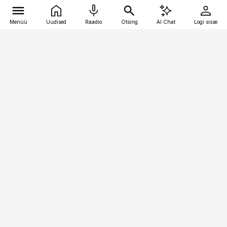
Menüü
Uudised
Raadio
Otsing
AI Chat
Logi sisse
Vana-Lõuna 39/1, 19094 Tallinn
(+372) 667 0111
meditsiiniuudised@aripaev.ee
Tellimisega seotud küsimused:
tellimiskeskus@aripaev.ee
Telli
Reklaam
Firmast
Sisu kasutamisõigused
Ajakirjaniku
eetikakoodeks
Üldtingimused
Privaatsustingimused