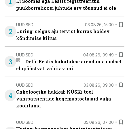
1
Ei Soomes ega Eestis registreeritud
puukborrelioosi juhtude arv tõusnud ei ole
UUDISED
03.08.26, 15:00
2
Uuring: selgus aju tervist korras hoidev
kõndimise kiirus
UUDISED
04.08.26, 09:49
3
Delfi: Eestis hakatakse arendama uudset
elupäästvat vähiravimit
UUDISED
03.08.26, 09:00
Onkoloogika hakkab KÜSKi toel
4
vähipatsientide kogemustoetajaid välja
koolitama
UUDISED
05.08.26, 07:00
Uuring: hormonaalset kontratseptsiooni