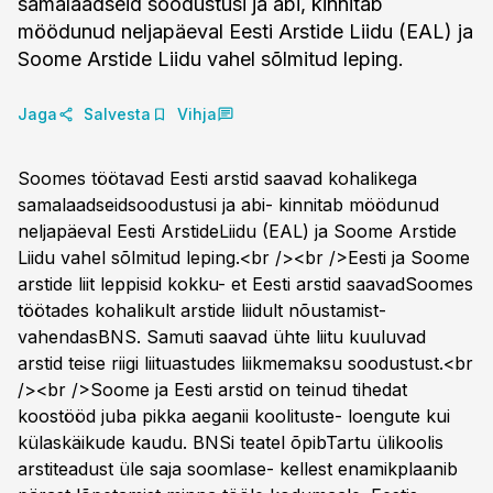
samalaadseid soodustusi ja abi, kinnitab
möödunud neljapäeval Eesti Arstide Liidu (EAL) ja
Soome Arstide Liidu vahel sõlmitud leping.
Jaga
Salvesta
Vihja
Soomes töötavad Eesti arstid saavad kohalikega
samalaadseidsoodustusi ja abi- kinnitab möödunud
neljapäeval Eesti ArstideLiidu (EAL) ja Soome Arstide
Liidu vahel sõlmitud leping.<br /><br />Eesti ja Soome
arstide liit leppisid kokku- et Eesti arstid saavadSoomes
töötades kohalikult arstide liidult nõustamist-
vahendasBNS. Samuti saavad ühte liitu kuuluvad
arstid teise riigi liituastudes liikmemaksu soodustust.<br
/><br />Soome ja Eesti arstid on teinud tihedat
koostööd juba pikka aeganii koolituste- loengute kui
külaskäikude kaudu. BNSi teatel õpibTartu ülikoolis
arstiteadust üle saja soomlase- kellest enamikplaanib