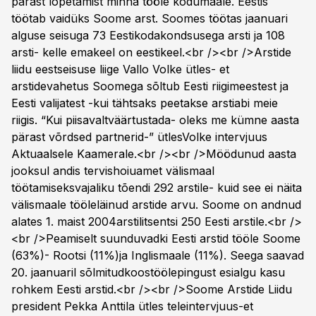
pärast lõpetamist minna tööle kodumaale. Eestis
töötab vaidüks Soome arst. Soomes töötas jaanuari
alguse seisuga 73 Eestikodakondsusega arsti ja 108
arsti- kelle emakeel on eestikeel.<br /><br />Arstide
liidu eestseisuse liige Vallo Volke ütles- et
arstidevahetus Soomega sõltub Eesti riigimeestest ja
Eesti valijatest -kui tähtsaks peetakse arstiabi meie
riigis. “Kui piisavaltväärtustada- oleks me kümne aasta
pärast võrdsed partnerid-” ütlesVolke intervjuus
Aktuaalsele Kaamerale.<br /><br />Möödunud aasta
jooksul andis tervishoiuamet välismaal
töötamiseksvajaliku tõendi 292 arstile- kuid see ei näita
välismaale tööleläinud arstide arvu. Soome on andnud
alates 1. maist 2004arstilitsentsi 250 Eesti arstile.<br />
<br />Peamiselt suunduvadki Eesti arstid tööle Soome
(63%)- Rootsi (11%)ja Inglismaale (11%). Seega saavad
20. jaanuaril sõlmitudkoostöölepingust esialgu kasu
rohkem Eesti arstid.<br /><br />Soome Arstide Liidu
president Pekka Anttila ütles teleintervjuus-et