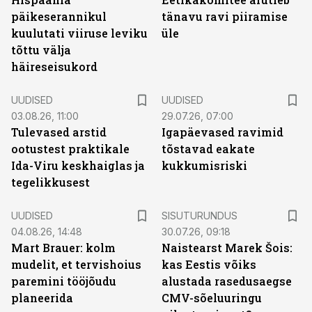
päikeserannikul
tänavu ravi piiramise
kuulutati viiruse leviku
üle
tõttu välja
häireseisukord
UUDISED
UUDISED
03.08.26, 11:00
29.07.26, 07:00
Tulevased arstid
Igapäevased ravimid
ootustest praktikale
tõstavad eakate
Ida-Viru keskhaiglas ja
kukkumisriski
tegelikkusest
ST
UUDISED
SISUTURUNDUS
04.08.26, 14:48
30.07.26, 09:18
Mart Brauer: kolm
Naistearst Marek Šois:
mudelit, et tervishoius
kas Eestis võiks
paremini tööjõudu
alustada rasedusaegse
planeerida
CMV-sõeluuringu