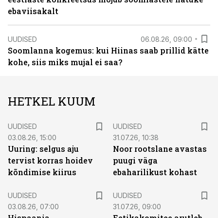
ebaviisakalt
UUDISED
06.08.26, 09:00
Soomlanna kogemus: kui Hiinas saab prillid kätte
kohe, siis miks mujal ei saa?
HETKEL KUUM
UUDISED
UUDISED
03.08.26, 15:00
31.07.26, 10:38
Uuring: selgus aju
Noor rootslane avastas
tervist korras hoidev
puugi väga
kõndimise kiirus
ebaharilikust kohast
UUDISED
UUDISED
03.08.26, 07:00
31.07.26, 09:00
Hispaania
Eetikakomitee arutleb