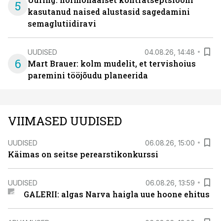
5
kasutanud naised alustasid sagedamini
semaglutiidiravi
UUDISED
04.08.26, 14:48
6
Mart Brauer: kolm mudelit, et tervishoius
paremini tööjõudu planeerida
VIIMASED UUDISED
UUDISED
06.08.26, 15:00
Käimas on seitse perearstikonkurssi
UUDISED
06.08.26, 13:59
GALERII: algas Narva haigla uue hoone ehitus