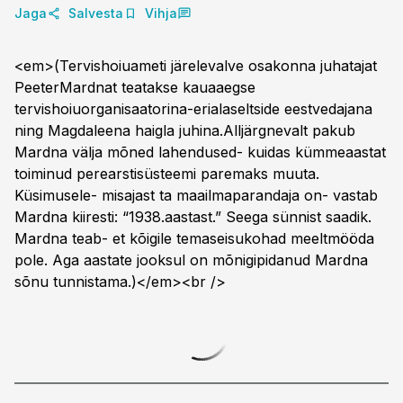
Jaga
Salvesta
Vihja
<em>(Tervishoiuameti järelevalve osakonna juhatajat
PeeterMardnat teatakse kauaaegse
tervishoiuorganisaatorina-erialaseltside eestvedajana
ning Magdaleena haigla juhina.Alljärgnevalt pakub
Mardna välja mõned lahendused- kuidas kümmeaastat
toiminud perearstisüsteemi paremaks muuta.
Küsimusele- misajast ta maailmaparandaja on- vastab
Mardna kiiresti: “1938.aastast.” Seega sünnist saadik.
Mardna teab- et kõigile temaseisukohad meeltmööda
pole. Aga aastate jooksul on mõnigipidanud Mardna
sõnu tunnistama.)</em><br />