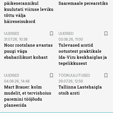
päikeserannikul
Saaremaale perearstiks
kuulutati viiruse leviku
tõttu välja
häireseisukord
UUDISED
UUDISED
31.07.26, 10:38
03.08.26, 11:00
Noor rootslane avastas
Tulevased arstid
puugi väga
ootustest praktikale
ebaharilikust kohast
Ida-Viru keskhaiglas ja
tegelikkusest
ST
UUDISED
TÖÖKUULUTUSED
04.08.26, 14:48
29.07.26, 12:56
Mart Brauer: kolm
Tallinna Lastehaigla
mudelit, et tervishoius
otsib arsti
paremini tööjõudu
planeerida