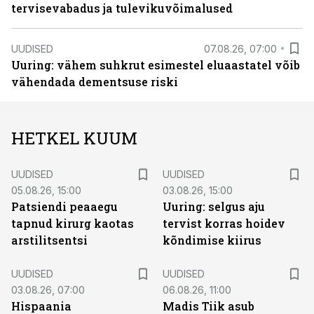
tervisevabadus ja tulevikuvõimalused
UUDISED
07.08.26, 07:00
Uuring: vähem suhkrut esimestel eluaastatel võib
vähendada dementsuse riski
HETKEL KUUM
UUDISED
UUDISED
05.08.26, 15:00
03.08.26, 15:00
Patsiendi peaaegu
Uuring: selgus aju
tapnud kirurg kaotas
tervist korras hoidev
arstilitsentsi
kõndimise kiirus
UUDISED
UUDISED
03.08.26, 07:00
06.08.26, 11:00
Hispaania
Madis Tiik asub