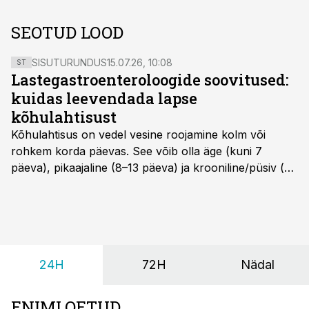
SEOTUD LOOD
SISUTURUNDUS
15.07.26, 10:08
ST
Lastegastroenteroloogide soovitused:
kuidas leevendada lapse
kõhulahtisust
Kõhulahtisus on vedel vesine roojamine kolm või
rohkem korda päevas. See võib olla äge (kuni 7
päeva), pikaajaline (8–13 päeva) ja krooniline/püsiv (>
14 päeva). Lapseeas esinev kõhulahtisus on tavaliselt
viiruslik ning sellega kaasneb sageli oksendamine ja
kehatemperatuuri tõus.
24H
72H
Nädal
ENIMLOETUD