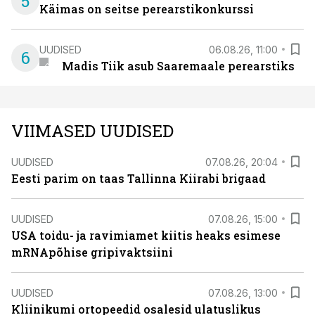
5
Käimas on seitse perearstikonkurssi
UUDISED
06.08.26, 11:00
6
Madis Tiik asub Saaremaale perearstiks
VIIMASED UUDISED
UUDISED
07.08.26, 20:04
Eesti parim on taas Tallinna Kiirabi brigaad
UUDISED
07.08.26, 15:00
USA toidu- ja ravimiamet kiitis heaks esimese
mRNApõhise gripivaktsiini
UUDISED
07.08.26, 13:00
Kliinikumi ortopeedid osalesid ulatuslikus