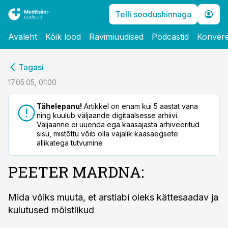
Telli soodushinnaga
Avaleht
Kõik lood
Ravimiuudised
Podcastid
Konvere
cebook
Tagasi
Twitter)
17.05.05, 01:00
kedIn
Tähelepanu!
Artikkel on enam kui 5 aastat vana
ning kuulub väljaande digitaalsesse arhiivi.
ail
Väljaanne ei uuenda ega kaasajasta arhiveeritud
sisu, mistõttu võib olla vajalik kaasaegsete
k
allikatega tutvumine
PEETER MARDNA:
Mida võiks muuta, et arstiabi oleks kättesaadav ja
kulutused mõistlikud