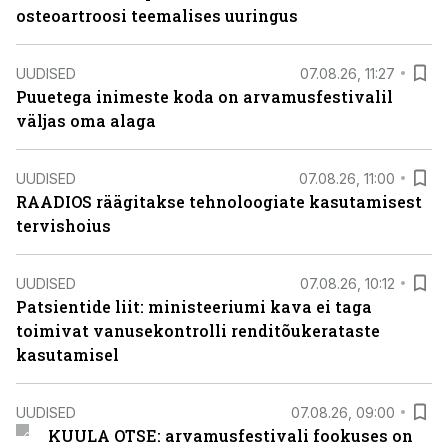
osteoartroosi teemalises uuringus
UUDISED
07.08.26, 11:27
Puuetega inimeste koda on arvamusfestivalil
väljas oma alaga
UUDISED
07.08.26, 11:00
RAADIOS räägitakse tehnoloogiate kasutamisest
tervishoius
UUDISED
07.08.26, 10:12
Patsientide liit: ministeeriumi kava ei taga
toimivat vanusekontrolli renditõukerataste
kasutamisel
UUDISED
07.08.26, 09:00
KUULA OTSE: arvamusfestivali fookuses on