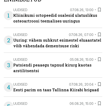
UUDISED
07.08.26, 13:00
1
Kliinikumi ortopeedid osalesid ulatuslikus
osteoartroosi teemalises uuringus
UUDISED
07.08.26, 07:00
2
Uuring: vähem suhkrut esimestel eluaastatel
võib vähendada dementsuse riski
UUDISED
05.08.26, 15:00
3
Patsiendi peaaegu tapnud kirurg kaotas
arstilitsentsi
UUDISED
07.08.26, 20:04
4
Eesti parim on taas Tallinna Kiirabi brigaad
UUDISED
06.08.26, 15:00