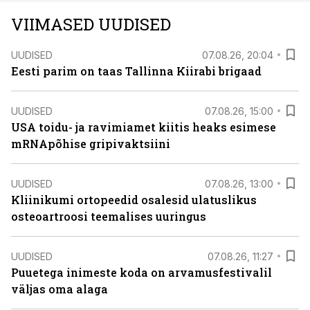
VIIMASED UUDISED
UUDISED
07.08.26, 20:04
Eesti parim on taas Tallinna Kiirabi brigaad
UUDISED
07.08.26, 15:00
USA toidu- ja ravimiamet kiitis heaks esimese
mRNApõhise gripivaktsiini
UUDISED
07.08.26, 13:00
Kliinikumi ortopeedid osalesid ulatuslikus
osteoartroosi teemalises uuringus
UUDISED
07.08.26, 11:27
Puuetega inimeste koda on arvamusfestivalil
väljas oma alaga