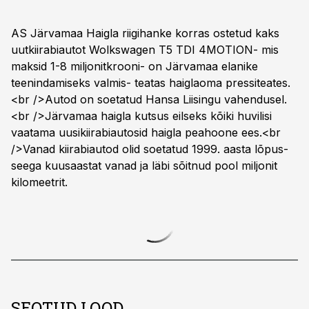
AS Järvamaa Haigla riigihanke korras ostetud kaks
uutkiirabiautot Wolkswagen T5 TDI 4MOTION- mis
maksid 1-8 miljonitkrooni- on Järvamaa elanike
teenindamiseks valmis- teatas haiglaoma pressiteates.
<br />Autod on soetatud Hansa Liisingu vahendusel.
<br />Järvamaa haigla kutsus eilseks kõiki huvilisi
vaatama uusikiirabiautosid haigla peahoone ees.<br
/>Vanad kiirabiautod olid soetatud 1999. aasta lõpus-
seega kuusaastat vanad ja läbi sõitnud pool miljonit
kilomeetrit.
SEOTUD LOOD