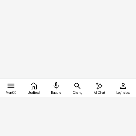
Menüü
Uudised
Raadio
Otsing
AI Chat
Logi sisse
Vana-Lõuna 39/1, 19094 Tallinn
(+372) 667 0111