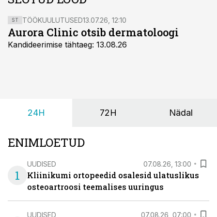
TÖÖKUULUTUSED
13.07.26, 12:10
ST
Aurora Clinic otsib dermatoloogi
Kandideerimise tähtaeg: 13.08.26
24H
72H
Nädal
ENIMLOETUD
UUDISED
07.08.26, 13:00
1
Kliinikumi ortopeedid osalesid ulatuslikus
osteoartroosi teemalises uuringus
UUDISED
07.08.26, 07:00