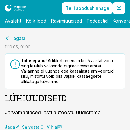
Telli soodushinnaga
Avaleht
Kõik lood
Ravimiuudised
Podcastid
Konvere
cebook
Tagasi
Twitter)
11.10.05, 01:00
kedIn
Tähelepanu!
Artikkel on enam kui 5 aastat vana
ning kuulub väljaande digitaalsesse arhiivi.
ail
Väljaanne ei uuenda ega kaasajasta arhiveeritud
sisu, mistõttu võib olla vajalik kaasaegsete
k
allikatega tutvumine
LÜHIUUDISEID
Järvamaalased lasti autoostu uudistama
Jaga
Salvesta
Vihja