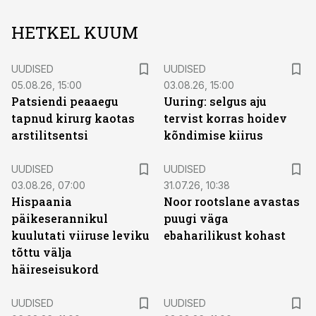
HETKEL KUUM
UUDISED
UUDISED
05.08.26, 15:00
03.08.26, 15:00
Patsiendi peaaegu
Uuring: selgus aju
tapnud kirurg kaotas
tervist korras hoidev
arstilitsentsi
kõndimise kiirus
UUDISED
UUDISED
03.08.26, 07:00
31.07.26, 10:38
Hispaania
Noor rootslane avastas
päikeserannikul
puugi väga
kuulutati viiruse leviku
ebaharilikust kohast
tõttu välja
häireseisukord
UUDISED
UUDISED