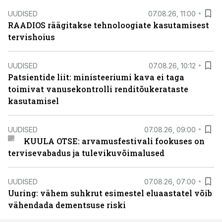
UUDISED
07.08.26, 11:00
RAADIOS räägitakse tehnoloogiate kasutamisest
tervishoius
UUDISED
07.08.26, 10:12
Patsientide liit: ministeeriumi kava ei taga
toimivat vanusekontrolli renditõukerataste
kasutamisel
UUDISED
07.08.26, 09:00
KUULA OTSE: arvamusfestivali fookuses on
tervisevabadus ja tulevikuvõimalused
UUDISED
07.08.26, 07:00
Uuring: vähem suhkrut esimestel eluaastatel võib
vähendada dementsuse riski