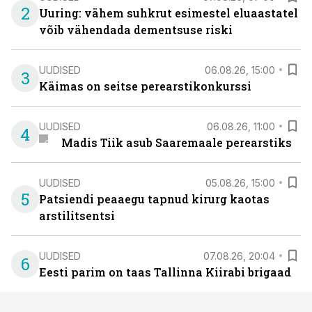
2
Uuring: vähem suhkrut esimestel eluaastatel
võib vähendada dementsuse riski
UUDISED
06.08.26, 15:00
3
Käimas on seitse perearstikonkurssi
UUDISED
06.08.26, 11:00
4
Madis Tiik asub Saaremaale perearstiks
UUDISED
05.08.26, 15:00
5
Patsiendi peaaegu tapnud kirurg kaotas
arstilitsentsi
UUDISED
07.08.26, 20:04
6
Eesti parim on taas Tallinna Kiirabi brigaad