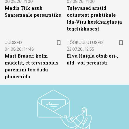
06.08.26, 11:00
03.08.26, 11:00
Madis Tiik asub
Tulevased arstid
Saaremaale perearstiks
ootustest praktikale
Ida-Viru keskhaiglas ja
tegelikkusest
ST
UUDISED
TÖÖKUULUTUSED
04.08.26, 14:48
23.07.26, 12:55
Mart Brauer: kolm
Elva Haigla otsib eri-,
mudelit, et tervishoius
üld- või perearsti
paremini tööjõudu
planeerida