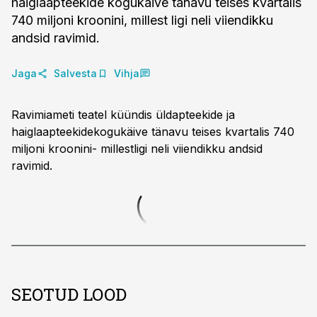
haiglaapteekide kogukäive tänavu teises kvartalis
740 miljoni kroonini, millest ligi neli viiendikku
andsid ravimid.
Jaga
Salvesta
Vihja
Ravimiameti teatel küündis üldapteekide ja
haiglaapteekidekogukäive tänavu teises kvartalis 740
miljoni kroonini- millestligi neli viiendikku andsid
ravimid.
SEOTUD LOOD