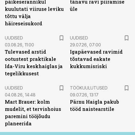
päikeserannikul
tänavu ravi piiramise
kuulutati viiruse leviku
üle
tõttu välja
häireseisukord
UUDISED
UUDISED
03.08.26, 11:00
29.07.26, 07:00
Tulevased arstid
Igapäevased ravimid
ootustest praktikale
tõstavad eakate
Ida-Viru keskhaiglas ja
kukkumisriski
tegelikkusest
ST
UUDISED
TÖÖKUULUTUSED
04.08.26, 14:48
09.07.26, 13:17
Mart Brauer: kolm
Pärnu Haigla pakub
mudelit, et tervishoius
tööd naistearstile
paremini tööjõudu
planeerida