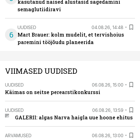
kasutanud naised alustasid sagedamini
semaglutiidiravi
UUDISED
04.08.26, 14:48
6
Mart Brauer: kolm mudelit, et tervishoius
paremini tööjõudu planeerida
VIIMASED UUDISED
UUDISED
06.08.26, 15:00
Käimas on seitse perearstikonkurssi
UUDISED
06.08.26, 13:59
GALERII: algas Narva haigla uue hoone ehitus
ARVAMUSED
06.08.26, 13:00