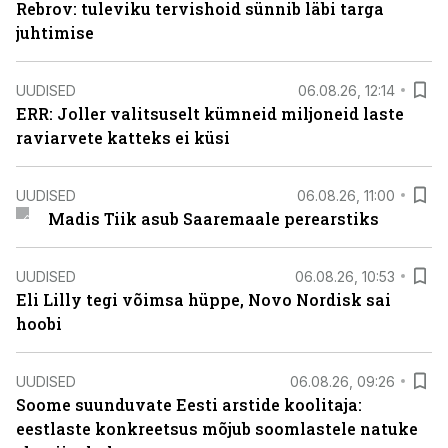
Rebrov: tuleviku tervishoid sünnib läbi targa
juhtimise
UUDISED
06.08.26, 12:14
ERR: Joller valitsuselt kümneid miljoneid laste
raviarvete katteks ei küsi
UUDISED
06.08.26, 11:00
Madis Tiik asub Saaremaale perearstiks
UUDISED
06.08.26, 10:53
Eli Lilly tegi võimsa hüppe, Novo Nordisk sai
hoobi
UUDISED
06.08.26, 09:26
Soome suunduvate Eesti arstide koolitaja:
eestlaste konkreetsus mõjub soomlastele natuke