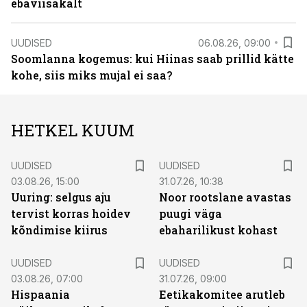
ebaviisakalt
UUDISED
06.08.26, 09:00
Soomlanna kogemus: kui Hiinas saab prillid kätte
kohe, siis miks mujal ei saa?
HETKEL KUUM
UUDISED
UUDISED
03.08.26, 15:00
31.07.26, 10:38
Uuring: selgus aju
Noor rootslane avastas
tervist korras hoidev
puugi väga
kõndimise kiirus
ebaharilikust kohast
UUDISED
UUDISED
03.08.26, 07:00
31.07.26, 09:00
Hispaania
Eetikakomitee arutleb