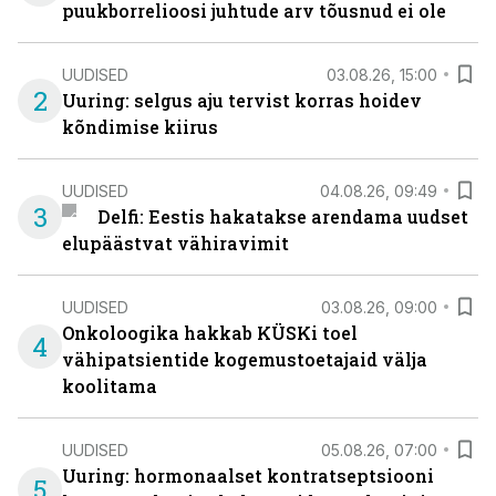
puukborrelioosi juhtude arv tõusnud ei ole
UUDISED
03.08.26, 15:00
2
Uuring: selgus aju tervist korras hoidev
kõndimise kiirus
UUDISED
04.08.26, 09:49
3
Delfi: Eestis hakatakse arendama uudset
elupäästvat vähiravimit
UUDISED
03.08.26, 09:00
Onkoloogika hakkab KÜSKi toel
4
vähipatsientide kogemustoetajaid välja
koolitama
UUDISED
05.08.26, 07:00
Uuring: hormonaalset kontratseptsiooni
5