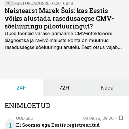
SISUTURUNDUS
30.07.26, 09:18
ST
Naistearst Marek Šois: kas Eestis
võiks alustada rasedusaegse CMV-
sõeluuringu pilootuuringut?
Uued tõendid varase primaarse CMV-infektsiooni
diagnostika ja ravivõimaluste kohta on muutnud
rasedusaegse sõeluuringu arutelu. Eesti otsus vajab
siiski kohalikke epidemioloogilisi andmeid ning
rasedusaegse ja vastsündinute sõeluuringu võrdlust,
kirjutab naistearst dr Marek Šois, kes on
spetsialiseerunud lootemeditsiinile.
24H
72H
Nädal
ENIMLOETUD
UUDISED
04.08.26, 09:00
1
Ei Soomes ega Eestis registreeritud