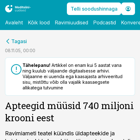
Telli soodushinnaga
Avaleht
Kõik lood
Ravimiuudised
Podcastid
Konvere
cebook
Tagasi
Twitter)
08.11.05, 00:00
kedIn
Tähelepanu!
Artikkel on enam kui 5 aastat vana
ning kuulub väljaande digitaalsesse arhiivi.
ail
Väljaanne ei uuenda ega kaasajasta arhiveeritud
sisu, mistõttu võib olla vajalik kaasaegsete
k
allikatega tutvumine
Apteegid müüsid 740 miljoni
krooni eest
Ravimiameti teatel küündis üldapteekide ja