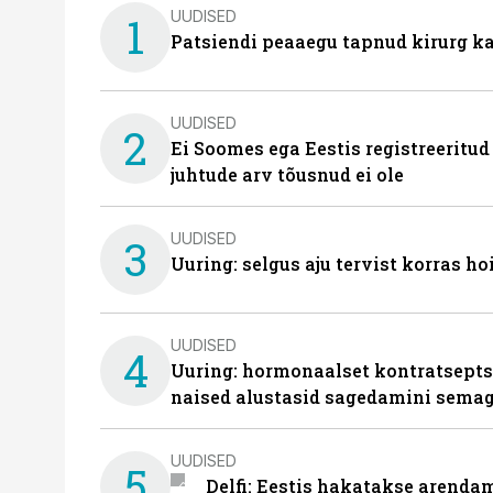
UUDISED
1
Patsiendi peaaegu tapnud kirurg ka
UUDISED
2
Ei Soomes ega Eestis registreeritud
juhtude arv tõusnud ei ole
UUDISED
3
Uuring: selgus aju tervist korras h
UUDISED
4
Uuring: hormonaalset kontratsept
naised alustasid sagedamini semag
UUDISED
5
Delfi: Eestis hakatakse arenda