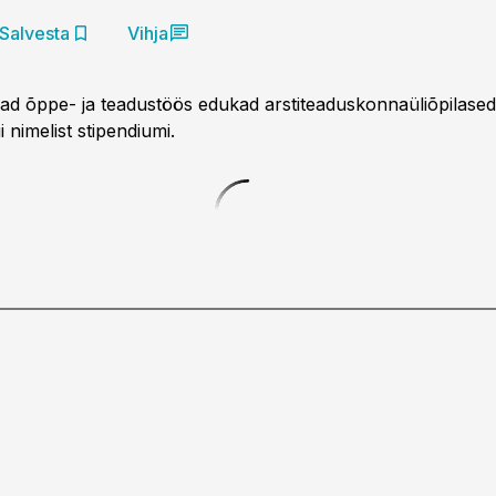
Salvesta
Vihja
vad õppe- ja teadustöös edukad arstiteaduskonnaüliõpilased
 nimelist stipendiumi.