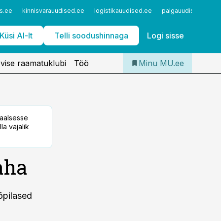
Iseteenindus
s.ee
kinnisvarauudised.ee
logistikauudised.ee
palgauudised.ee
Telli Meditsiiniuudised
Küsi AI-lt
Telli soodushinnaga
Logi sisse
vise raamatuklubi
Töö
Minu MU.ee
taalsesse
la vajalik
aha
õpilased