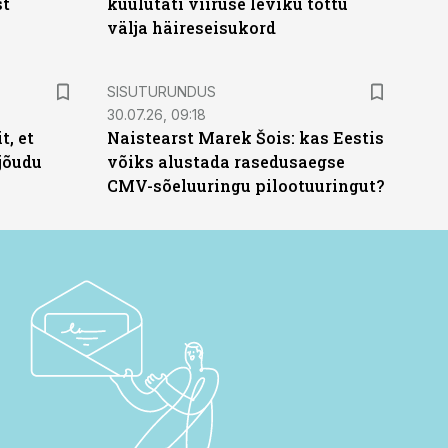
st
kuulutati viiruse leviku tõttu
välja häireseisukord
ST
SISUTURUNDUS
30.07.26, 09:18
t, et
Naistearst Marek Šois: kas Eestis
jõudu
võiks alustada rasedusaegse
CMV-sõeluuringu pilootuuringut?