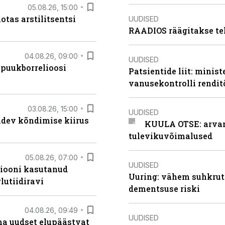
05.08.26, 15:00
otas arstilitsentsi
UUDISED
RAADIOS räägitakse te
04.08.26, 09:00
UUDISED
 puukborrelioosi
Patsientide liit: minis
vanusekontrolli rendi
03.08.26, 15:00
UUDISED
oidev kõndimise kiirus
KUULA OTSE: arvamu
tulevikuvõimalused
05.08.26, 07:00
UUDISED
siooni kasutanud
Uuring: vähem suhkrut
lutiidiravi
dementsuse riski
04.08.26, 09:49
UUDISED
ma uudset elupäästvat