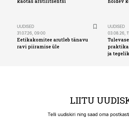
kaotas arstilitsentsi
hoidev k
UUDISED
UUDISED
31.07.26, 09:00
03.08.26, 1
Eetikakomitee arutleb tänavu
Tulevase
ravi piiramise üle
praktika
ja tegeli
LIITU UUDIS
Telli uudiskiri ning saad oma postkas