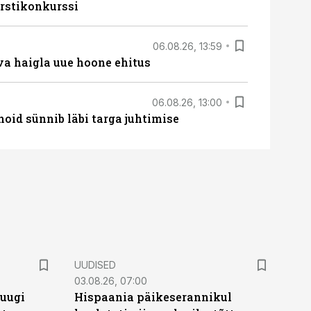
rstikonkurssi
06.08.26, 13:59
va haigla uue hoone ehitus
06.08.26, 13:00
hoid sünnib läbi targa juhtimise
UUDISED
03.08.26, 07:00
puugi
Hispaania päikeserannikul