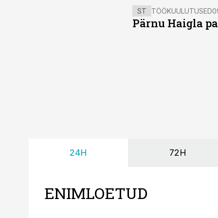
ST
TÖÖKUULUTUSED
0
Pärnu Haigla pa
24H
72H
ENIMLOETUD