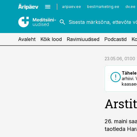
Kardioloogia
Uroloogia
aripaev.ee
bestmarketing.ee
dv.ee
Kirurgia
Vaktsineerimine
Naistehaigused
Avaleht
Kõik lood
Ravimiuudised
Podcastid
Ko
cebook
23.05.06, 01:00
Twitter)
Tähele
kedIn
arhiivi
kaasaeg
ail
Arsti
k
26. maini sa
taotleda Hara