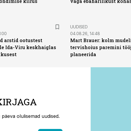
õndimise kiirus
väga ebaharilikust koha
UUDISED
1:00
04.08.26, 14:48
d arstid ootustest
Mart Brauer: kolm mudeli
le Ida-Viru keskhaiglas
tervishoius paremini töö
kkusest
planeerida
KIRJAGA
ti päeva olulisemad uudised.