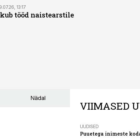
9.07.26, 13:17
kub tööd naistearstile
Nädal
VIIMASED U
UUDISED
Puuetega inimeste koda