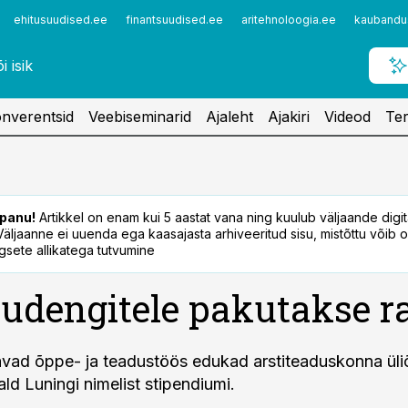
ehitusuudised.ee
finantsuudised.ee
aritehnoloogia.ee
kaubandu
nverentsid
Veebiseminarid
Ajaleht
Ajakiri
Videod
Ter
panu!
Artikkel on enam kui 5 aastat vana ning kuulub väljaande digi
. Väljaanne ei uuenda ega kaasajasta arhiveeritud sisu, mistõttu võib ol
sete allikatega tutvumine
tudengitele pakutakse r
avad õppe- ja teadustöös edukad arstiteaduskonna üli
ld Luningi nimelist stipendiumi.