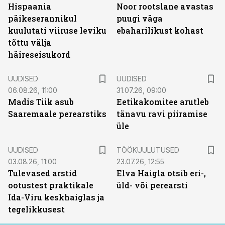
Hispaania
Noor rootslane avastas
päikeserannikul
puugi väga
kuulutati viiruse leviku
ebaharilikust kohast
tõttu välja
häireseisukord
UUDISED
UUDISED
06.08.26, 11:00
31.07.26, 09:00
Madis Tiik asub
Eetikakomitee arutleb
Saaremaale perearstiks
tänavu ravi piiramise
üle
ST
UUDISED
TÖÖKUULUTUSED
03.08.26, 11:00
23.07.26, 12:55
Tulevased arstid
Elva Haigla otsib eri-,
ootustest praktikale
üld- või perearsti
Ida-Viru keskhaiglas ja
tegelikkusest