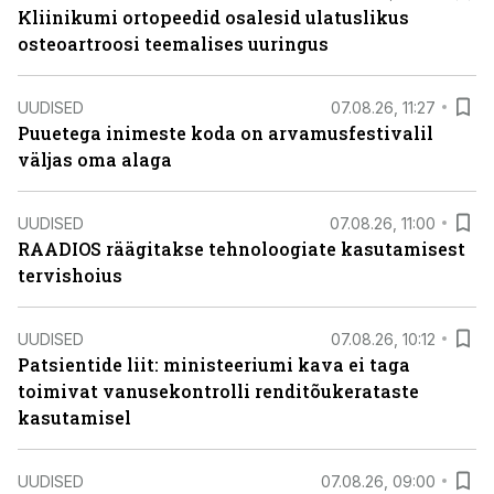
Kliinikumi ortopeedid osalesid ulatuslikus
osteoartroosi teemalises uuringus
UUDISED
07.08.26, 11:27
Puuetega inimeste koda on arvamusfestivalil
väljas oma alaga
UUDISED
07.08.26, 11:00
RAADIOS räägitakse tehnoloogiate kasutamisest
tervishoius
UUDISED
07.08.26, 10:12
Patsientide liit: ministeeriumi kava ei taga
toimivat vanusekontrolli renditõukerataste
kasutamisel
UUDISED
07.08.26, 09:00