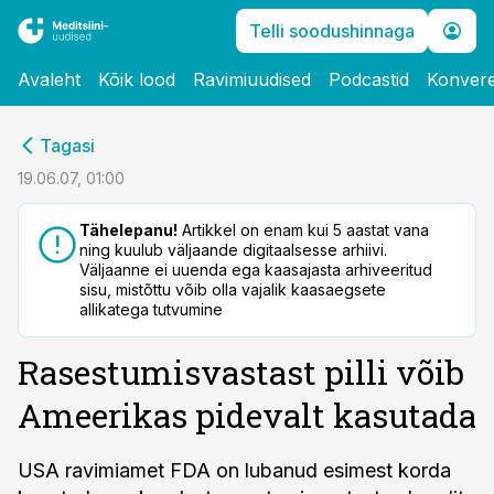
Telli soodushinnaga
Avaleht
Kõik lood
Ravimiuudised
Podcastid
Konvere
cebook
Tagasi
Twitter)
19.06.07, 01:00
kedIn
Tähelepanu!
Artikkel on enam kui 5 aastat vana
ning kuulub väljaande digitaalsesse arhiivi.
ail
Väljaanne ei uuenda ega kaasajasta arhiveeritud
sisu, mistõttu võib olla vajalik kaasaegsete
k
allikatega tutvumine
Rasestumisvastast pilli võib
Ameerikas pidevalt kasutada
USA ravimiamet FDA on lubanud esimest korda