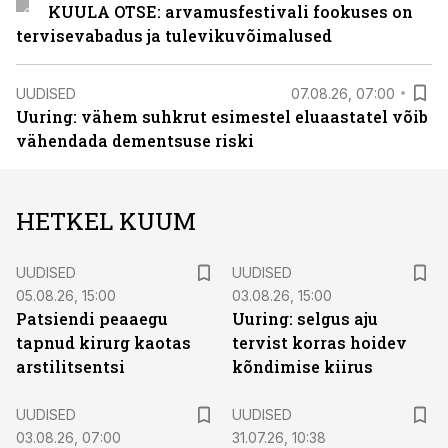
KUULA OTSE: arvamusfestivali fookuses on
tervisevabadus ja tulevikuvõimalused
UUDISED
07.08.26, 07:00
Uuring: vähem suhkrut esimestel eluaastatel võib
vähendada dementsuse riski
HETKEL KUUM
UUDISED
UUDISED
05.08.26, 15:00
03.08.26, 15:00
Patsiendi peaaegu
Uuring: selgus aju
tapnud kirurg kaotas
tervist korras hoidev
arstilitsentsi
kõndimise kiirus
UUDISED
UUDISED
03.08.26, 07:00
31.07.26, 10:38