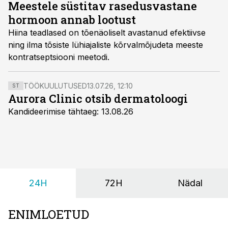
Meestele süstitav rasedusvastane
hormoon annab lootust
Hiina teadlased on tõenäoliselt avastanud efektiivse
ning ilma tõsiste lühiajaliste kõrvalmõjudeta meeste
kontratseptsiooni meetodi.
TÖÖKUULUTUSED
13.07.26, 12:10
ST
Aurora Clinic otsib dermatoloogi
Kandideerimise tähtaeg: 13.08.26
24H
72H
Nädal
ENIMLOETUD