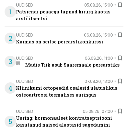
UUDISED
05.08.26, 15:00
1
Patsiendi peaaegu tapnud kirurg kaotas
arstilitsentsi
UUDISED
06.08.26, 15:00
2
Käimas on seitse perearstikonkurssi
UUDISED
06.08.26, 11:00
3
Madis Tiik asub Saaremaale perearstiks
UUDISED
07.08.26, 13:00
4
Kliinikumi ortopeedid osalesid ulatuslikus
osteoartroosi teemalises uuringus
UUDISED
05.08.26, 07:00
Uuring: hormonaalset kontratseptsiooni
5
kasutanud naised alustasid sagedamini