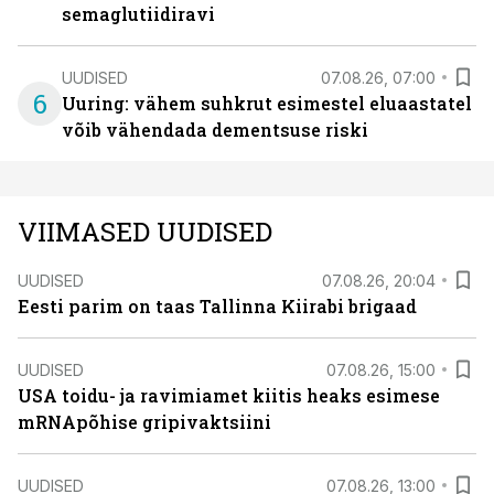
semaglutiidiravi
UUDISED
07.08.26, 07:00
6
Uuring: vähem suhkrut esimestel eluaastatel
võib vähendada dementsuse riski
VIIMASED UUDISED
UUDISED
07.08.26, 20:04
Eesti parim on taas Tallinna Kiirabi brigaad
UUDISED
07.08.26, 15:00
USA toidu- ja ravimiamet kiitis heaks esimese
mRNApõhise gripivaktsiini
UUDISED
07.08.26, 13:00