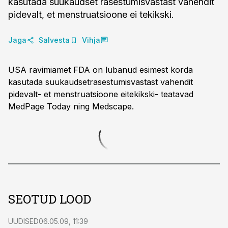
kasutada suukaudset rasestumisvastast vahendit
pidevalt, et menstruatsioone ei tekikski.
Jaga
Salvesta
Vihja
USA ravimiamet FDA on lubanud esimest korda
kasutada suukaudsetrasestumisvastast vahendit
pidevalt- et menstruatsioone eitekikski- teatavad
MedPage Today ning Medscape.
SEOTUD LOOD
UUDISED
06.05.09, 11:39