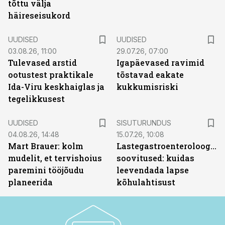
tõttu välja
häireseisukord
UUDISED
UUDISED
03.08.26, 11:00
29.07.26, 07:00
Tulevased arstid
Igapäevased ravimid
ootustest praktikale
tõstavad eakate
Ida-Viru keskhaiglas ja
kukkumisriski
tegelikkusest
ST
UUDISED
SISUTURUNDUS
04.08.26, 14:48
15.07.26, 10:08
Mart Brauer: kolm
Lastegastroenteroloogide
mudelit, et tervishoius
soovitused: kuidas
paremini tööjõudu
leevendada lapse
planeerida
kõhulahtisust