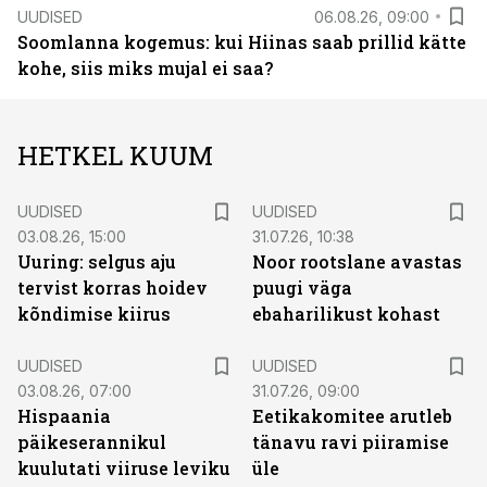
UUDISED
06.08.26, 09:00
Soomlanna kogemus: kui Hiinas saab prillid kätte
kohe, siis miks mujal ei saa?
HETKEL KUUM
UUDISED
UUDISED
03.08.26, 15:00
31.07.26, 10:38
Uuring: selgus aju
Noor rootslane avastas
tervist korras hoidev
puugi väga
kõndimise kiirus
ebaharilikust kohast
UUDISED
UUDISED
03.08.26, 07:00
31.07.26, 09:00
Hispaania
Eetikakomitee arutleb
päikeserannikul
tänavu ravi piiramise
kuulutati viiruse leviku
üle