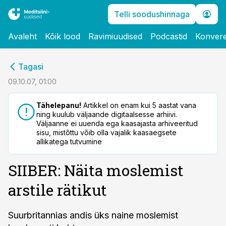
Telli soodushinnaga
Avaleht
Kõik lood
Ravimiuudised
Podcastid
Konvere
cebook
Tagasi
Twitter)
09.10.07, 01:00
kedIn
Tähelepanu!
Artikkel on enam kui 5 aastat vana
ning kuulub väljaande digitaalsesse arhiivi.
ail
Väljaanne ei uuenda ega kaasajasta arhiveeritud
sisu, mistõttu võib olla vajalik kaasaegsete
k
allikatega tutvumine
SIIBER: Näita moslemist
arstile rätikut
Suurbritannias andis üks naine moslemist