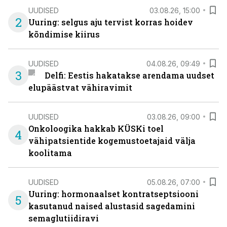
UUDISED
03.08.26, 15:00
2
Uuring: selgus aju tervist korras hoidev
kõndimise kiirus
UUDISED
04.08.26, 09:49
3
Delfi: Eestis hakatakse arendama uudset
elupäästvat vähiravimit
UUDISED
03.08.26, 09:00
Onkoloogika hakkab KÜSKi toel
4
vähipatsientide kogemustoetajaid välja
koolitama
UUDISED
05.08.26, 07:00
Uuring: hormonaalset kontratseptsiooni
5
kasutanud naised alustasid sagedamini
semaglutiidiravi