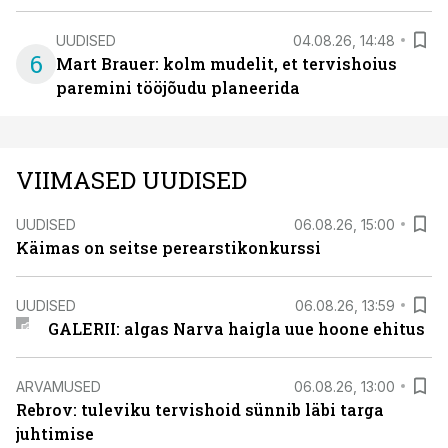
UUDISED
04.08.26, 14:48
6
Mart Brauer: kolm mudelit, et tervishoius
paremini tööjõudu planeerida
VIIMASED UUDISED
UUDISED
06.08.26, 15:00
Käimas on seitse perearstikonkurssi
UUDISED
06.08.26, 13:59
GALERII: algas Narva haigla uue hoone ehitus
ARVAMUSED
06.08.26, 13:00
Rebrov: tuleviku tervishoid sünnib läbi targa
juhtimise