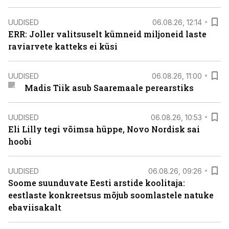
UUDISED
06.08.26, 12:14
ERR: Joller valitsuselt kümneid miljoneid laste
raviarvete katteks ei küsi
UUDISED
06.08.26, 11:00
Madis Tiik asub Saaremaale perearstiks
UUDISED
06.08.26, 10:53
Eli Lilly tegi võimsa hüppe, Novo Nordisk sai
hoobi
UUDISED
06.08.26, 09:26
Soome suunduvate Eesti arstide koolitaja:
eestlaste konkreetsus mõjub soomlastele natuke
ebaviisakalt