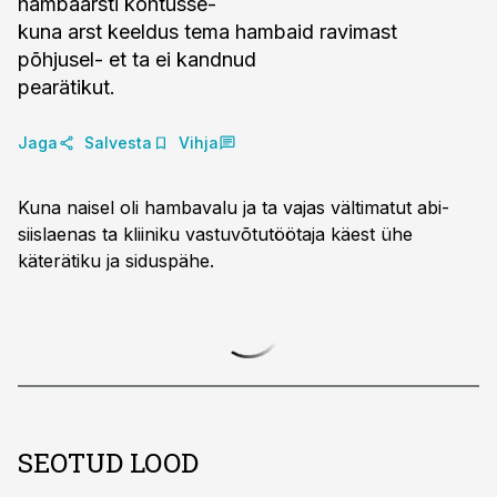
hambaarsti kohtusse-
kuna arst keeldus tema hambaid ravimast
põhjusel- et ta ei kandnud
pearätikut.
Jaga
Salvesta
Vihja
Kuna naisel oli hambavalu ja ta vajas vältimatut abi-
siislaenas ta kliiniku vastuvõtutöötaja käest ühe
käterätiku ja siduspähe.
SEOTUD LOOD