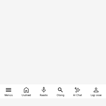
Menüü
Uudised
Raadio
Otsing
AI Chat
Logi sisse