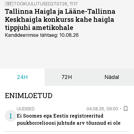
TÖÖKUULUTUSED
27.07.26, 11:17
ST
Tallinna Haigla ja Lääne-Tallinna
Keskhaigla konkurss kahe haigla
tippjuhi ametikohale
Kandideerimise tähtaeg: 10.08.26
24H
72H
Nädal
ENIMLOETUD
UUDISED
04.08.26, 09:00
1
Ei Soomes ega Eestis registreeritud
puukborrelioosi juhtude arv tõusnud ei ole