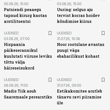
05.08.26, 15:00
03.08.26, 15:00
Patsiendi peaaegu
Uuring: selgus aju
tapnud kirurg kaotas
tervist korras hoidev
arstilitsentsi
kõndimise kiirus
UUDISED
UUDISED
03.08.26, 07:00
31.07.26, 10:38
Hispaania
Noor rootslane avastas
päikeserannikul
puugi väga
kuulutati viiruse leviku
ebaharilikust kohast
tõttu välja
häireseisukord
UUDISED
UUDISED
06.08.26, 11:00
31.07.26, 09:00
Madis Tiik asub
Eetikakomitee arutleb
Saaremaale perearstiks
tänavu ravi piiramise
üle