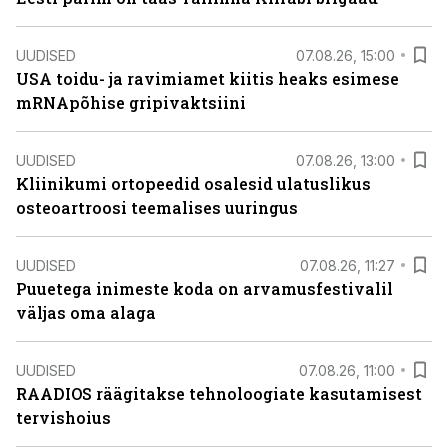
UUDISED
07.08.26, 15:00
USA toidu- ja ravimiamet kiitis heaks esimese
mRNApõhise gripivaktsiini
UUDISED
07.08.26, 13:00
Kliinikumi ortopeedid osalesid ulatuslikus
osteoartroosi teemalises uuringus
UUDISED
07.08.26, 11:27
Puuetega inimeste koda on arvamusfestivalil
väljas oma alaga
UUDISED
07.08.26, 11:00
RAADIOS räägitakse tehnoloogiate kasutamisest
tervishoius