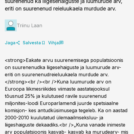
suurenenud ka liigesehaiguste ja luumurude arv,
eriti on suurenenud reieluukaela murdude arv.
Triinu Laan
Jaga
Salvesta
Vihja
<strong>Eakate arvu suurenemisega populatsioonis
on suurenenudka liigesehaiguste ja luumurude arv-
eriti on suurenenudreieluukaela murdude arv.
</strong><br /><br />Kuna luumurude arv on
Euroopa liikmesriikides viimaste aastatejooksul
tõusnud 25% ja kulutused ravile suurenenud
miljonites-loodi Europarlamendi juurde spetsiaalne
komisjon- kes antudküsimusega tegeleb. Ka on aastad
2000-2010 kuulutatud ülemaailmseksluu- ja
liigeshaiguste dekaadiks.<br />„Kuna vanade inimeste
arv populatsioonis kasvab- kasvab ka murudearv- mis