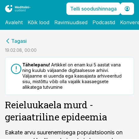
Telli soodushinnaga
Avaleht
Kõik lood
Ravimiuudised
Podcastid
Konvere
cebook
Tagasi
Twitter)
19.02.08, 00:00
kedIn
Tähelepanu!
Artikkel on enam kui 5 aastat vana
ning kuulub väljaande digitaalsesse arhiivi.
ail
Väljaanne ei uuenda ega kaasajasta arhiveeritud
sisu, mistõttu võib olla vajalik kaasaegsete
k
allikatega tutvumine
Reieluukaela murd -
geriaatriline epideemia
Eakate arvu suurenemisega populatsioonis on