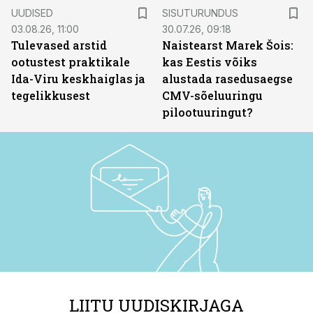
ST
UUDISED
SISUTURUNDUS
03.08.26, 11:00
30.07.26, 09:18
Tulevased arstid
Naistearst Marek Šois:
ootustest praktikale
kas Eestis võiks
Ida-Viru keskhaiglas ja
alustada rasedusaegse
tegelikkusest
CMV-sõeluuringu
pilootuuringut?
LIITU UUDISKIRJAGA