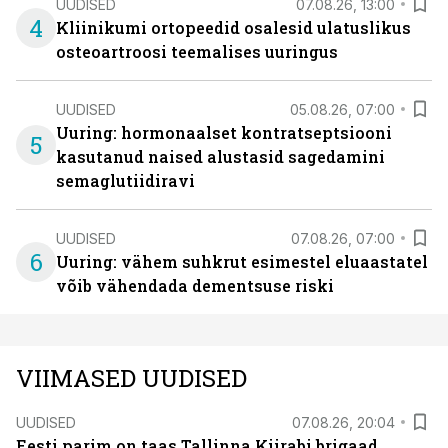
UUDISED
07.08.26, 13:00
4
Kliinikumi ortopeedid osalesid ulatuslikus
osteoartroosi teemalises uuringus
UUDISED
05.08.26, 07:00
Uuring: hormonaalset kontratseptsiooni
5
kasutanud naised alustasid sagedamini
semaglutiidiravi
UUDISED
07.08.26, 07:00
6
Uuring: vähem suhkrut esimestel eluaastatel
võib vähendada dementsuse riski
VIIMASED UUDISED
UUDISED
07.08.26, 20:04
Eesti parim on taas Tallinna Kiirabi brigaad