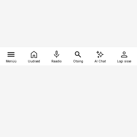
Menüü
Uudised
Raadio
Otsing
AI Chat
Logi sisse
Vana-Lõuna 39/1, 19094 Tallinn
(+372) 667 0111
meditsiiniuudised@aripaev.ee
Tellimisega seotud küsimused:
tellimiskeskus@aripaev.ee