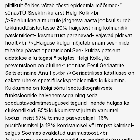
piltlikult öeldes võtab tõesti epideemia mõõtmed-“
sõnasTÜ Sisekliiniku arst Helgi Kolk.<br
/>Reieluukaela murrule järgneva aasta jooksul sureb
tekkinudtüsistustesse 20% haigetest ning kolmandik
patsientidest- kesmurrust paranevad- vajavad pidevat
hoolt.<br />„Haiguse kulgu mõjutab enam see- mida
tehakse pärast operatsiooni.See- kuidas patsient
aidatakse ellu tagasi-“ selgitas Helgi Kolk.„Ka
preventsioon on oluline-“ toonitas Eesti Geriaatrite
Seltsiesinaine Anu Ilp.<br />Geriaatrilises käsitluses on
eakate üheks spetsiifiliseksprobleemiks kukkumine.
Kukkumine on Kolgi sõnul seotudkognitiivsete
funktsioonide halvenemisega ning seda
soodustavadmitmesugused tegurid- nende hulgas ka
elukondlikud. 85%kukkumistest juhtub vanuritel
kodus- neist 57% toimub päevaselajal- 16%
püstitõusmisel ja 18% komistamisel või trepist käimisel-
selgus Soomes avaldatud uurimustööst.<br