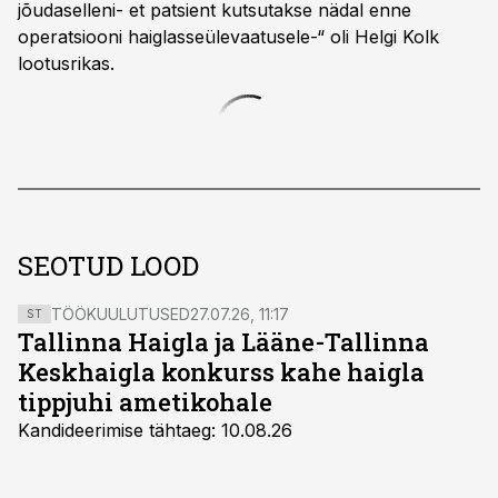
jõudaselleni- et patsient kutsutakse nädal enne
operatsiooni haiglasseülevaatusele-“ oli Helgi Kolk
lootusrikas.
SEOTUD LOOD
TÖÖKUULUTUSED
27.07.26, 11:17
ST
Tallinna Haigla ja Lääne-Tallinna
Keskhaigla konkurss kahe haigla
tippjuhi ametikohale
Kandideerimise tähtaeg: 10.08.26