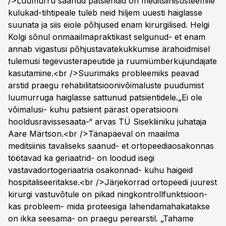
/>Luumurru saanud patsiendid on meditsiinisüsteemile
kulukad-tihtipeale tuleb neid hiljem uuesti haiglasse
suunata ja siis eiole põhjused enam kirurgilised. Helgi
Kolgi sõnul onmaailmapraktikast selgunud- et enam
annab vigastusi põhjustavatekukkumise ärahoidmisel
tulemusi tegevusterapeutide ja ruumiümberkujundajate
kasutamine.<br />Suurimaks probleemiks peavad
arstid praegu rehabilitatsioonivõimaluste puudumist
luumurruga haiglasse sattunud patsientidele.„Ei ole
võimalusi- kuhu patsient pärast operatsiooni
hooldusravissesaata-“ arvas TÜ Sisekliiniku juhataja
Aare Märtson.<br />Tänapäeval on maailma
meditsiinis tavaliseks saanud- et ortopeediaosakonnas
töötavad ka geriaatrid- on loodud isegi
vastavadortogeriaatria osakonnad- kuhu haigeid
hospitaliseeritakse.<br />Järjekorrad ortopeedi juurest
kirurgi vastuvõtule on pikad ningkontrollfunktsioon-
kas probleem- mida proteesiga lahendamahakatakse
on ikka seesama- on praegu perearstil. „Tahame