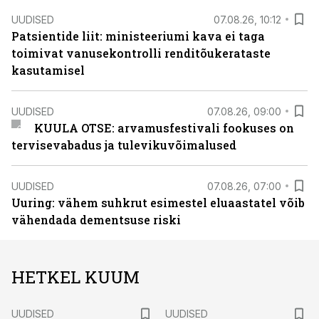
UUDISED
07.08.26, 10:12
Patsientide liit: ministeeriumi kava ei taga
toimivat vanusekontrolli renditõukerataste
kasutamisel
UUDISED
07.08.26, 09:00
KUULA OTSE: arvamusfestivali fookuses on
tervisevabadus ja tulevikuvõimalused
UUDISED
07.08.26, 07:00
Uuring: vähem suhkrut esimestel eluaastatel võib
vähendada dementsuse riski
HETKEL KUUM
UUDISED
UUDISED