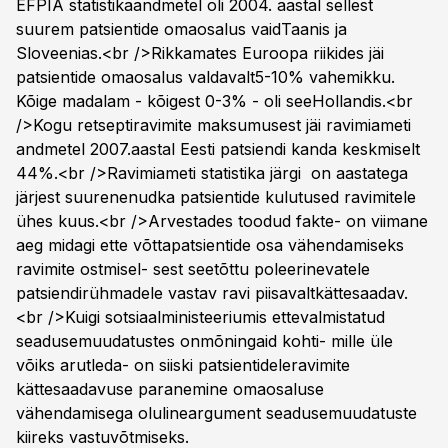
EFPIA statistikaandmetel oli 2004. aastal sellest
suurem patsientide omaosalus vaidTaanis ja
Sloveenias.<br />Rikkamates Euroopa riikides jäi
patsientide omaosalus valdavalt5-10% vahemikku.
Kõige madalam - kõigest 0-3% - oli seeHollandis.<br
/>Kogu retseptiravimite maksumusest jäi ravimiameti
andmetel 2007.aastal Eesti patsiendi kanda keskmiselt
44%.<br />Ravimiameti statistika järgi on aastatega
järjest suurenenudka patsientide kulutused ravimitele
ühes kuus.<br />Arvestades toodud fakte- on viimane
aeg midagi ette võttapatsientide osa vähendamiseks
ravimite ostmisel- sest seetõttu poleerinevatele
patsiendirühmadele vastav ravi piisavaltkättesaadav.
<br />Kuigi sotsiaalministeeriumis ettevalmistatud
seadusemuudatustes onmõningaid kohti- mille üle
võiks arutleda- on siiski patsientideleravimite
kättesaadavuse paranemine omaosaluse
vähendamisega olulineargument seadusemuudatuste
kiireks vastuvõtmiseks.