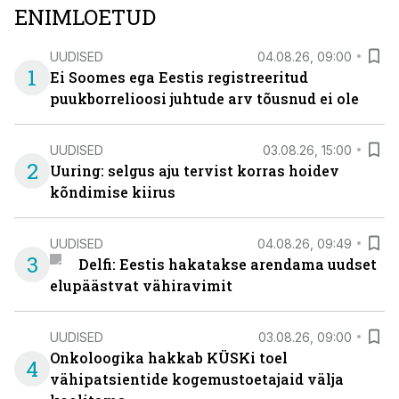
ENIMLOETUD
UUDISED
04.08.26, 09:00
1
Ei Soomes ega Eestis registreeritud
puukborrelioosi juhtude arv tõusnud ei ole
UUDISED
03.08.26, 15:00
2
Uuring: selgus aju tervist korras hoidev
kõndimise kiirus
UUDISED
04.08.26, 09:49
3
Delfi: Eestis hakatakse arendama uudset
elupäästvat vähiravimit
UUDISED
03.08.26, 09:00
Onkoloogika hakkab KÜSKi toel
4
vähipatsientide kogemustoetajaid välja