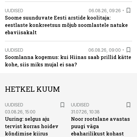
UUDISED
06.08.26, 09:26
Soome suunduvate Eesti arstide koolitaja:
eestlaste konkreetsus mõjub soomlastele natuke
ebaviisakalt
UUDISED
06.08.26, 09:00
Soomlanna kogemus: kui Hiinas saab prillid kätte
kohe, siis miks mujal ei saa?
HETKEL KUUM
UUDISED
UUDISED
03.08.26, 15:00
31.07.26, 10:38
Uuring: selgus aju
Noor rootslane avastas
tervist korras hoidev
puugi väga
kõndimise kiirus
ebaharilikust kohast