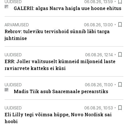
UUDISED
06.08.26, 13:59
GALERII: algas Narva haigla uue hoone ehitus
ARVAMUSED
06.08.26, 13:00
Rebrov: tuleviku tervishoid sünnib läbi targa
juhtimise
UUDISED
06.08.26, 12:14
ERR: Joller valitsuselt kümneid miljoneid laste
raviarvete katteks ei küsi
UUDISED
06.08.26, 11:00
Madis Tiik asub Saaremaale perearstiks
UUDISED
06.08.26, 10:53
Eli Lilly tegi võimsa hüppe, Novo Nordisk sai
hoobi