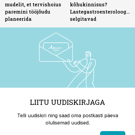
mudelit, et tervishoius
kõhukinnisus?
paremini tööjõudu
Lastegastroenteroloogid
planeerida
selgitavad
LIITU UUDISKIRJAGA
Telli uudiskiri ning saad oma postkasti päeva
olulisemad uudised.