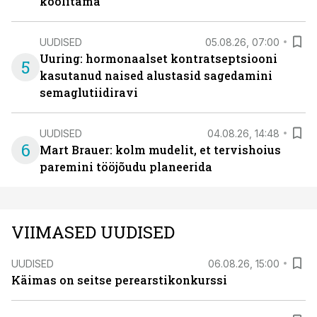
koolitama
UUDISED
05.08.26, 07:00
Uuring: hormonaalset kontratseptsiooni
5
kasutanud naised alustasid sagedamini
semaglutiidiravi
UUDISED
04.08.26, 14:48
6
Mart Brauer: kolm mudelit, et tervishoius
paremini tööjõudu planeerida
VIIMASED UUDISED
UUDISED
06.08.26, 15:00
Käimas on seitse perearstikonkurssi