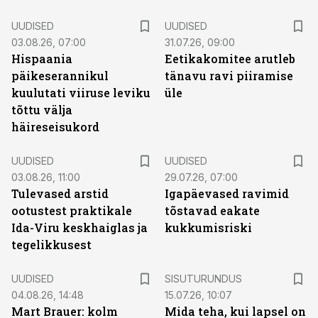
UUDISED
UUDISED
03.08.26, 07:00
31.07.26, 09:00
Hispaania
Eetikakomitee arutleb
päikeserannikul
tänavu ravi piiramise
kuulutati viiruse leviku
üle
tõttu välja
häireseisukord
UUDISED
UUDISED
03.08.26, 11:00
29.07.26, 07:00
Tulevased arstid
Igapäevased ravimid
ootustest praktikale
tõstavad eakate
Ida-Viru keskhaiglas ja
kukkumisriski
tegelikkusest
ST
UUDISED
SISUTURUNDUS
04.08.26, 14:48
15.07.26, 10:07
Mart Brauer: kolm
Mida teha, kui lapsel on