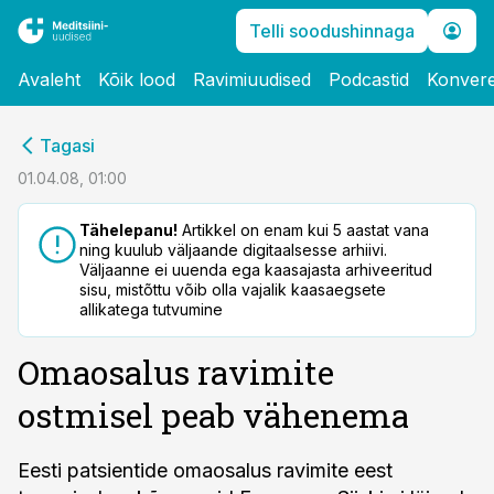
Telli soodushinnaga
Avaleht
Kõik lood
Ravimiuudised
Podcastid
Konvere
cebook
Tagasi
Twitter)
01.04.08, 01:00
kedIn
Tähelepanu!
Artikkel on enam kui 5 aastat vana
ning kuulub väljaande digitaalsesse arhiivi.
ail
Väljaanne ei uuenda ega kaasajasta arhiveeritud
sisu, mistõttu võib olla vajalik kaasaegsete
k
allikatega tutvumine
Omaosalus ravimite
ostmisel peab vähenema
Eesti patsientide omaosalus ravimite eest