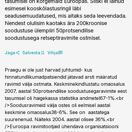
tasumisel on kõrgemaid Euroopas. Siiski ei läinud
esimesel kooskõlastusringil läbi
seadusemuudatused, mis aitaks seda leevendada.
Nendest olulisim kaotaks ära 200kroonise
soodustuse ülempiiri 50protsendilise
soodustusega retseptiravimite ostmisel.
Jaga
Salvesta
Vihja
Praegu ei ole just harvad juhtumid- kus
hinnatundlikumadpatsiendid jätavad arsti määratud
ravimid välja ostmata. Keskminekindlustatu omaosalus
2007. aastal 50protsendilise soodustusegaravimite eest
tasumisel oli haigekassa statistika andmetel67-1%.<br
/>Soodusravimeid välja ostes oli eelmisel aastal
keskmine omaosalus38-6%. See on aastatega
suurenenud. Näiteks 2004. aastal olisee 36%.<br
/>Euroopa ravimitootjaid ühendava organisatsiooni