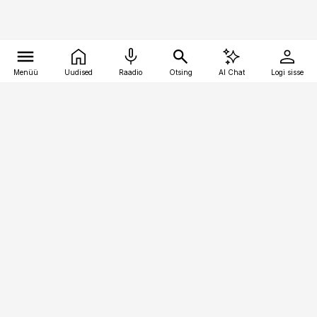
Menüü
Uudised
Raadio
Otsing
AI Chat
Logi sisse
Vana-Lõuna 39/1, 19094 Tallinn
(+372) 667 0111
meditsiiniuudised@aripaev.ee
Tellimisega seotud küsimused:
tellimiskeskus@aripaev.ee
Telli
Reklaam
Firmast
Sisu kasutamisõigused
Ajakirjaniku