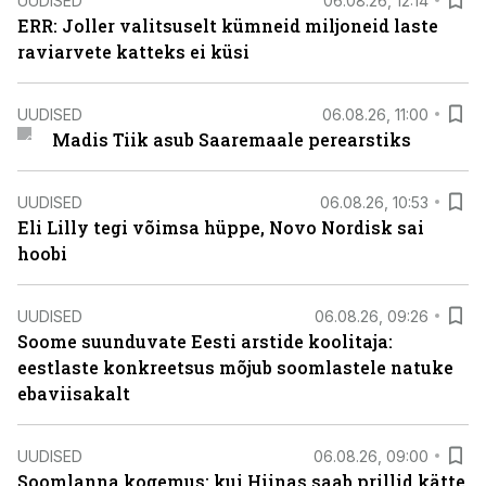
UUDISED
06.08.26, 12:14
ERR: Joller valitsuselt kümneid miljoneid laste
raviarvete katteks ei küsi
UUDISED
06.08.26, 11:00
Madis Tiik asub Saaremaale perearstiks
UUDISED
06.08.26, 10:53
Eli Lilly tegi võimsa hüppe, Novo Nordisk sai
hoobi
UUDISED
06.08.26, 09:26
Soome suunduvate Eesti arstide koolitaja:
eestlaste konkreetsus mõjub soomlastele natuke
ebaviisakalt
UUDISED
06.08.26, 09:00
Soomlanna kogemus: kui Hiinas saab prillid kätte