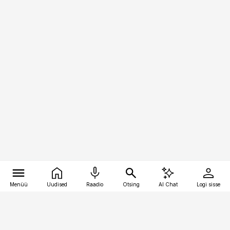
Menüü
Uudised
Raadio
Otsing
AI Chat
Logi sisse
Vana-Lõuna 39/1, 19094 Tallinn