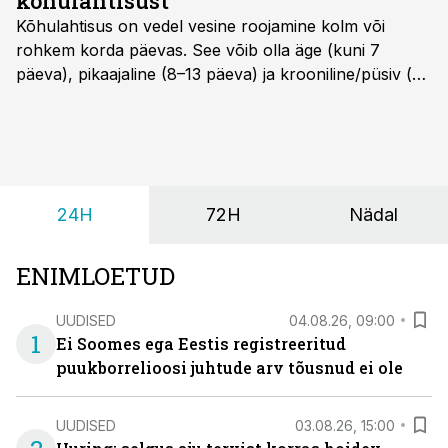
kõhulahtisust
Kõhulahtisus on vedel vesine roojamine kolm või
rohkem korda päevas. See võib olla äge (kuni 7
päeva), pikaajaline (8–13 päeva) ja krooniline/püsiv (>
14 päeva). Lapseeas esinev kõhulahtisus on tavaliselt
viiruslik ning sellega kaasneb sageli oksendamine ja
kehatemperatuuri tõus.
24H
72H
Nädal
ENIMLOETUD
UUDISED
04.08.26, 09:00
1
Ei Soomes ega Eestis registreeritud
puukborrelioosi juhtude arv tõusnud ei ole
UUDISED
03.08.26, 15:00