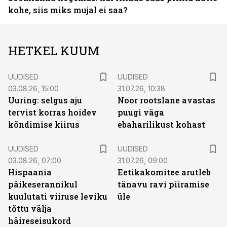
kohe, siis miks mujal ei saa?
HETKEL KUUM
UUDISED
UUDISED
03.08.26, 15:00
31.07.26, 10:38
Uuring: selgus aju
Noor rootslane avastas
tervist korras hoidev
puugi väga
kõndimise kiirus
ebaharilikust kohast
UUDISED
UUDISED
03.08.26, 07:00
31.07.26, 09:00
Hispaania
Eetikakomitee arutleb
päikeserannikul
tänavu ravi piiramise
kuulutati viiruse leviku
üle
tõttu välja
häireseisukord