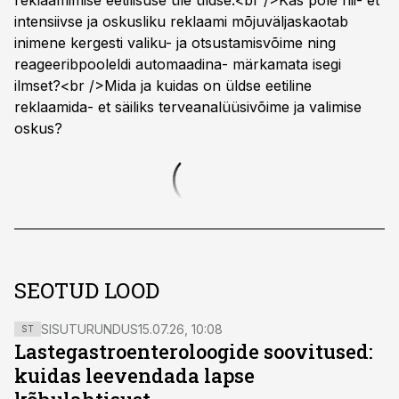
reklaamimise eetilisuse üle üldse.<br />Kas pole nii- et
intensiivse ja oskusliku reklaami mõjuväljaskaotab
inimene kergesti valiku- ja otsustamisvõime ning
reageeribpooleldi automaadina- märkamata isegi
ilmset?<br />Mida ja kuidas on üldse eetiline
reklaamida- et säiliks terveanalüüsivõime ja valimise
oskus?
SEOTUD LOOD
SISUTURUNDUS
15.07.26, 10:08
ST
Lastegastroenteroloogide soovitused:
kuidas leevendada lapse