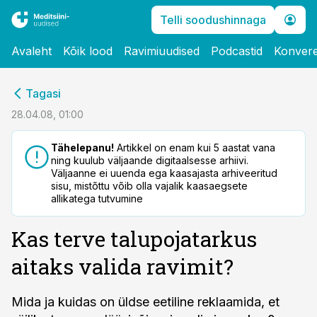
Telli soodushinnaga
Avaleht
Kõik lood
Ravimiuudised
Podcastid
Konvere
cebook
Tagasi
Twitter)
28.04.08, 01:00
kedIn
Tähelepanu!
Artikkel on enam kui 5 aastat vana
ning kuulub väljaande digitaalsesse arhiivi.
ail
Väljaanne ei uuenda ega kaasajasta arhiveeritud
sisu, mistõttu võib olla vajalik kaasaegsete
k
allikatega tutvumine
Kas terve talupojatarkus
aitaks valida ravimit?
Mida ja kuidas on üldse eetiline reklaamida, et