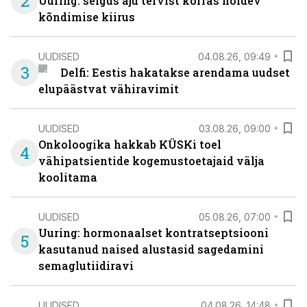
2
Uuring: selgus aju tervist korras hoidev
kõndimise kiirus
UUDISED
04.08.26, 09:49
3
Delfi: Eestis hakatakse arendama uudset
elupäästvat vähiravimit
UUDISED
03.08.26, 09:00
Onkoloogika hakkab KÜSKi toel
4
vähipatsientide kogemustoetajaid välja
koolitama
UUDISED
05.08.26, 07:00
Uuring: hormonaalset kontratseptsiooni
5
kasutanud naised alustasid sagedamini
semaglutiidiravi
UUDISED
04.08.26, 14:48