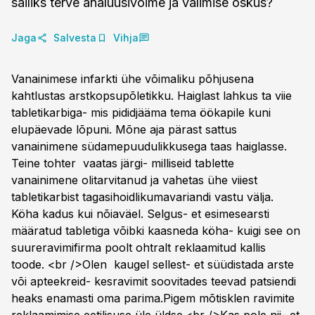
säiliks terve analüüsivõime ja valimise oskus?
Jaga
Salvesta
Vihja
Vanainimese infarkti ühe võimaliku põhjusena
kahtlustas arstkopsupõletikku. Haiglast lahkus ta viie
tabletikarbiga- mis pididjääma tema öökapile kuni
elupäevade lõpuni. Mõne aja pärast sattus
vanainimene südamepuudulikkusega taas haiglasse.
Teine tohter vaatas järgi- milliseid tablette
vanainimene olitarvitanud ja vahetas ühe viiest
tabletikarbist tagasihoidlikumavariandi vastu välja.
Köha kadus kui nõiaväel. Selgus- et esimesearsti
määratud tabletiga võibki kaasneda köha- kuigi see on
suureravimifirma poolt ohtralt reklaamitud kallis
toode. <br />Olen kaugel sellest- et süüdistada arste
või apteekreid- kesravimit soovitades teevad patsiendi
heaks enamasti oma parima.Pigem mõtisklen ravimite