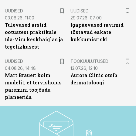
UUDISED
UUDISED
03.08.26, 11:00
29.07.26, 07:00
Tulevased arstid
Igapäevased ravimid
ootustest praktikale
tõstavad eakate
Ida-Viru keskhaiglas ja
kukkumisriski
tegelikkusest
ST
UUDISED
TÖÖKUULUTUSED
04.08.26, 14:48
13.07.26, 12:10
Mart Brauer: kolm
Aurora Clinic otsib
mudelit, et tervishoius
dermatoloogi
paremini tööjõudu
planeerida