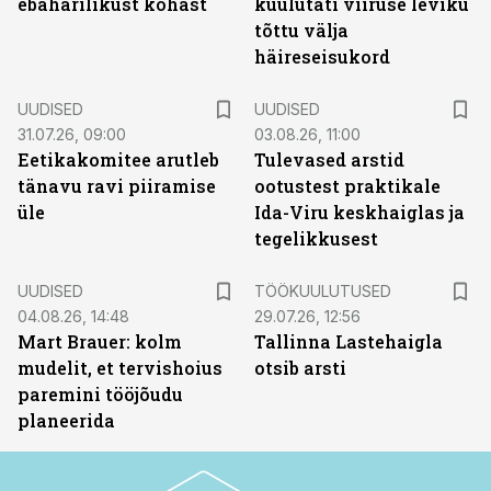
ebaharilikust kohast
kuulutati viiruse leviku
tõttu välja
häireseisukord
UUDISED
UUDISED
31.07.26, 09:00
03.08.26, 11:00
Eetikakomitee arutleb
Tulevased arstid
tänavu ravi piiramise
ootustest praktikale
üle
Ida-Viru keskhaiglas ja
tegelikkusest
ST
UUDISED
TÖÖKUULUTUSED
04.08.26, 14:48
29.07.26, 12:56
Mart Brauer: kolm
Tallinna Lastehaigla
mudelit, et tervishoius
otsib arsti
paremini tööjõudu
planeerida