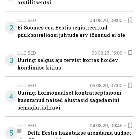
arstilitsentsi
UUDISED
04.08.26, 09:00
2
Ei Soomes ega Eestis registreeritud
puukborrelioosi juhtude arv tõusnud ei ole
UUDISED
03.08.26, 15:00
3
Uuring: selgus aju tervist korras hoidev
kõndimise kiirus
UUDISED
05.08.26, 07:00
Uuring: hormonaalset kontratseptsiooni
4
kasutanud naised alustasid sagedamini
semaglutiidiravi
UUDISED
04.08.26, 09:49
5
Delfi: Eestis hakatakse arendama uudset