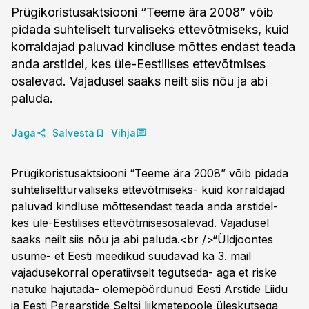
Prügikoristusaktsiooni “Teeme ära 2008” võib
pidada suhteliselt turvaliseks ettevõtmiseks, kuid
korraldajad paluvad kindluse mõttes endast teada
anda arstidel, kes üle-Eestilises ettevõtmises
osalevad. Vajadusel saaks neilt siis nõu ja abi
paluda.
Jaga
Salvesta
Vihja
Prügikoristusaktsiooni “Teeme ära 2008” võib pidada
suhteliseltturvaliseks ettevõtmiseks- kuid korraldajad
paluvad kindluse mõttesendast teada anda arstidel-
kes üle-Eestilises ettevõtmisesosalevad. Vajadusel
saaks neilt siis nõu ja abi paluda.<br />“Üldjoontes
usume- et Eesti meedikud suudavad ka 3. mail
vajadusekorral operatiivselt tegutseda- aga et riske
natuke hajutada- olemepöördunud Eesti Arstide Liidu
ja Eesti Perearstide Seltsi liikmetepoole üleskutsega