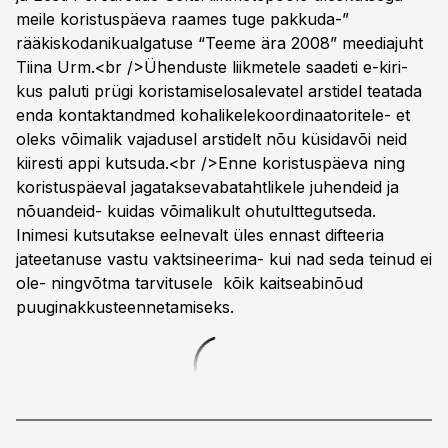
meile koristuspäeva raames tuge pakkuda-”
rääkiskodanikualgatuse “Teeme ära 2008” meediajuht
Tiina Urm.<br />Ühenduste liikmetele saadeti e-kiri-
kus paluti prügi koristamiselosalevatel arstidel teatada
enda kontaktandmed kohalikelekoordinaatoritele- et
oleks võimalik vajadusel arstidelt nõu küsidavõi neid
kiiresti appi kutsuda.<br />Enne koristuspäeva ning
koristuspäeval jagataksevabatahtlikele juhendeid ja
nõuandeid- kuidas võimalikult ohutulttegutseda.
Inimesi kutsutakse eelnevalt üles ennast difteeria
jateetanuse vastu vaktsineerima- kui nad seda teinud ei
ole- ningvõtma tarvitusele kõik kaitseabinõud
puuginakkusteennetamiseks.