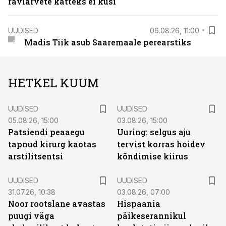
raviarvete katteks ei küsi
UUDISED
06.08.26, 11:00
Madis Tiik asub Saaremaale perearstiks
HETKEL KUUM
UUDISED
UUDISED
05.08.26, 15:00
03.08.26, 15:00
Patsiendi peaaegu
Uuring: selgus aju
tapnud kirurg kaotas
tervist korras hoidev
arstilitsentsi
kõndimise kiirus
UUDISED
UUDISED
31.07.26, 10:38
03.08.26, 07:00
Noor rootslane avastas
Hispaania
puugi väga
päikeserannikul