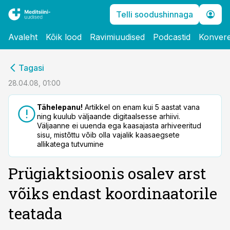
Telli soodushinnaga
Avaleht
Kõik lood
Ravimiuudised
Podcastid
Konvere
cebook
Tagasi
Twitter)
28.04.08, 01:00
kedIn
Tähelepanu!
Artikkel on enam kui 5 aastat vana
ning kuulub väljaande digitaalsesse arhiivi.
ail
Väljaanne ei uuenda ega kaasajasta arhiveeritud
sisu, mistõttu võib olla vajalik kaasaegsete
k
allikatega tutvumine
Prügiaktsioonis osalev arst
võiks endast koordinaatorile
teatada