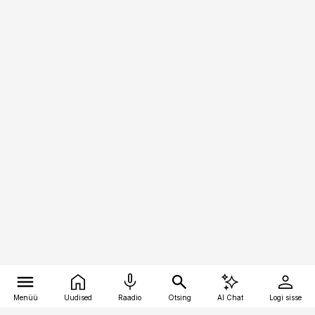
Menüü
Uudised
Raadio
Otsing
AI Chat
Logi sisse