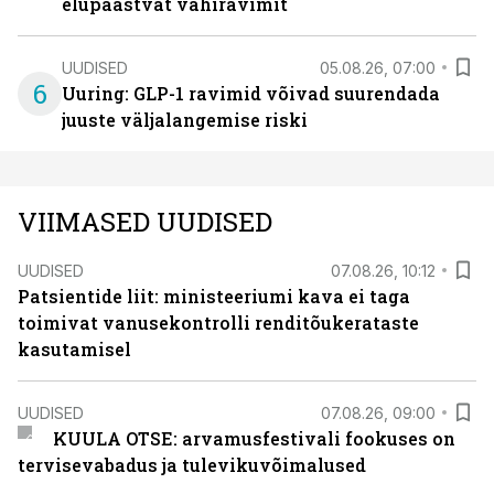
elupäästvat vähiravimit
UUDISED
05.08.26, 07:00
6
Uuring: GLP-1 ravimid võivad suurendada
juuste väljalangemise riski
VIIMASED UUDISED
UUDISED
07.08.26, 10:12
Patsientide liit: ministeeriumi kava ei taga
toimivat vanusekontrolli renditõukerataste
kasutamisel
UUDISED
07.08.26, 09:00
KUULA OTSE: arvamusfestivali fookuses on
tervisevabadus ja tulevikuvõimalused