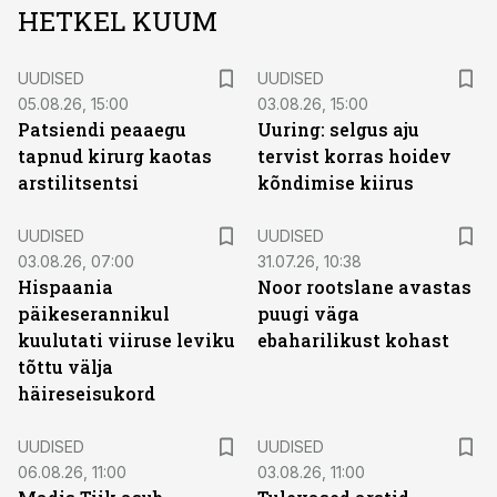
HETKEL KUUM
UUDISED
UUDISED
05.08.26, 15:00
03.08.26, 15:00
Patsiendi peaaegu
Uuring: selgus aju
tapnud kirurg kaotas
tervist korras hoidev
arstilitsentsi
kõndimise kiirus
UUDISED
UUDISED
03.08.26, 07:00
31.07.26, 10:38
Hispaania
Noor rootslane avastas
päikeserannikul
puugi väga
kuulutati viiruse leviku
ebaharilikust kohast
tõttu välja
häireseisukord
UUDISED
UUDISED
06.08.26, 11:00
03.08.26, 11:00