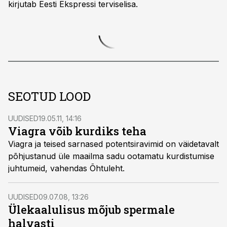
kirjutab Eesti Ekspressi terviselisa.
SEOTUD LOOD
UUDISED
19.05.11, 14:16
Viagra võib kurdiks teha
Viagra ja teised sarnased potentsiravimid on väidetavalt
põhjustanud üle maailma sadu ootamatu kurdistumise
juhtumeid, vahendas Õhtuleht.
UUDISED
09.07.08, 13:26
Ülekaalulisus mõjub spermale
halvasti