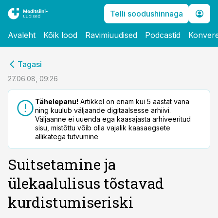
Telli soodushinnaga
Avaleht
Kõik lood
Ravimiuudised
Podcastid
Konvere
cebook
Tagasi
Twitter)
27.06.08, 09:26
kedIn
Tähelepanu!
Artikkel on enam kui 5 aastat vana
ning kuulub väljaande digitaalsesse arhiivi.
ail
Väljaanne ei uuenda ega kaasajasta arhiveeritud
sisu, mistõttu võib olla vajalik kaasaegsete
k
allikatega tutvumine
Suitsetamine ja
ülekaalulisus tõstavad
kurdistumiseriski