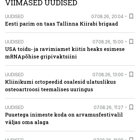
VIIMASED UUDISED
UUDISED
07.08.26, 20:04
Eesti parim on taas Tallinna Kiirabi brigaad
UUDISED
07.08.26, 15:00
USA toidu- ja ravimiamet kiitis heaks esimese
mRNApõhise gripivaktsiini
UUDISED
07.08.26, 13:00
Kliinikumi ortopeedid osalesid ulatuslikus
osteoartroosi teemalises uuringus
UUDISED
07.08.26, 11:27
Puuetega inimeste koda on arvamusfestivalil
väljas oma alaga