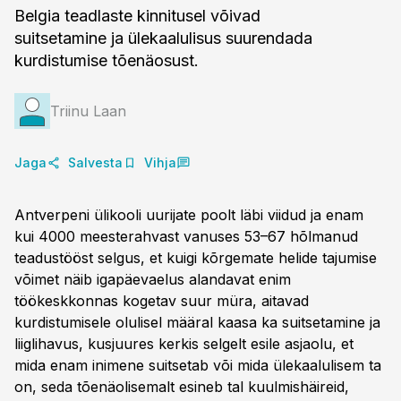
Belgia teadlaste kinnitusel võivad
suitsetamine ja ülekaalulisus suurendada
kurdistumise tõenäosust.
Triinu Laan
Jaga
Salvesta
Vihja
Antverpeni ülikooli uurijate poolt läbi viidud ja enam
kui 4000 meesterahvast vanuses 53–67 hõlmanud
teadustööst selgus, et kuigi kõrgemate helide tajumise
võimet näib igapäevaelus alandavat enim
töökeskkonnas kogetav suur müra, aitavad
kurdistumisele olulisel määral kaasa ka suitsetamine ja
liiglihavus, kusjuures kerkis selgelt esile asjaolu, et
mida enam inimene suitsetab või mida ülekaalulisem ta
on, seda tõenäolisemalt esineb tal kuulmishäireid,