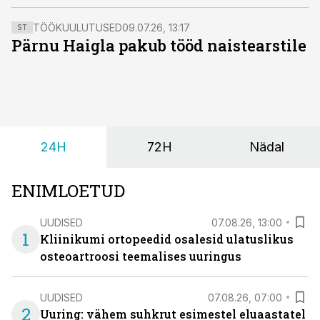
Pertti Mustajoki raamatust «Ülekaal-teavet paksusest
ja kaaluhoidmisest».
TÖÖKUULUTUSED
09.07.26, 13:17
ST
Pärnu Haigla pakub tööd naistearstile
24H
72H
Nädal
ENIMLOETUD
UUDISED
07.08.26, 13:00
1
Kliinikumi ortopeedid osalesid ulatuslikus
osteoartroosi teemalises uuringus
UUDISED
07.08.26, 07:00
2
Uuring: vähem suhkrut esimestel eluaastatel