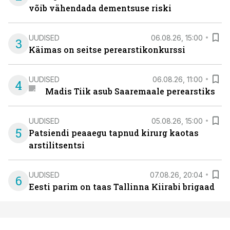
võib vähendada dementsuse riski
UUDISED
06.08.26, 15:00
3
Käimas on seitse perearstikonkurssi
UUDISED
06.08.26, 11:00
4
Madis Tiik asub Saaremaale perearstiks
UUDISED
05.08.26, 15:00
5
Patsiendi peaaegu tapnud kirurg kaotas
arstilitsentsi
UUDISED
07.08.26, 20:04
6
Eesti parim on taas Tallinna Kiirabi brigaad