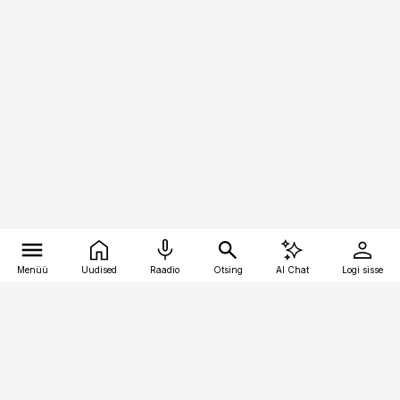
Menüü
Uudised
Raadio
Otsing
AI Chat
Logi sisse
Vana-Lõuna 39/1, 19094 Tallinn
(+372) 667 0111