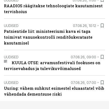
UUDISED
07.08.26, 11:00
RAADIOS räägitakse tehnoloogiate kasutamisest
tervishoius
UUDISED
07.08.26, 10:12
Patsientide liit: ministeeriumi kava ei taga
toimivat vanusekontrolli renditõukerataste
kasutamisel
UUDISED
07.08.26, 09:00
KUULA OTSE: arvamusfestivali fookuses on
tervisevabadus ja tulevikuvõimalused
UUDISED
07.08.26, 07:00
Uuring: vähem suhkrut esimestel eluaastatel võib
vähendada dementsuse riski