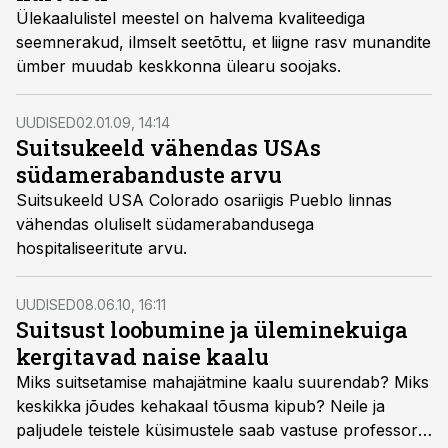
Ülekaalulistel meestel on halvema kvaliteediga
seemnerakud, ilmselt seetõttu, et liigne rasv munandite
ümber muudab keskkonna ülearu soojaks.
UUDISED
02.01.09, 14:14
Suitsukeeld vähendas USAs
südamerabanduste arvu
Suitsukeeld USA Colorado osariigis Pueblo linnas
vähendas oluliselt südamerabandusega
hospitaliseeritute arvu.
UUDISED
08.06.10, 16:11
Suitsust loobumine ja üleminekuiga
kergitavad naise kaalu
Miks suitsetamise mahajätmine kaalu suurendab? Miks
keskikka jõudes kehakaal tõusma kipub? Neile ja
paljudele teistele küsimustele saab vastuse professor