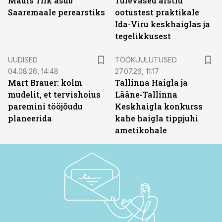
Madis Tiik asub
Tulevased arstid
Saaremaale perearstiks
ootustest praktikale
Ida-Viru keskhaiglas ja
tegelikkusest
ST
UUDISED
TÖÖKUULUTUSED
04.08.26, 14:48
27.07.26, 11:17
Mart Brauer: kolm
Tallinna Haigla ja
mudelit, et tervishoius
Lääne-Tallinna
paremini tööjõudu
Keskhaigla konkurss
planeerida
kahe haigla tippjuhi
ametikohale