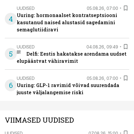
UUDISED
05.08.26, 07:00
Uuring: hormonaalset kontratseptsiooni
4
kasutanud naised alustasid sagedamini
semaglutiidiravi
UUDISED
04.08.26, 09:49
5
Delfi: Eestis hakatakse arendama uudset
elupäästvat vähiravimit
UUDISED
05.08.26, 07:00
6
Uuring: GLP-1 ravimid võivad suurendada
juuste väljalangemise riski
VIIMASED UUDISED
UUDISED
07.08.26, 15:00