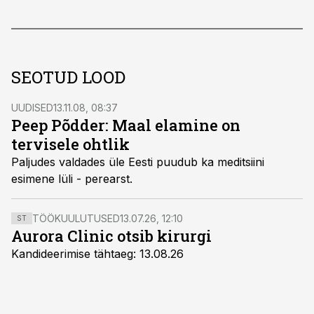
SEOTUD LOOD
UUDISED
13.11.08, 08:37
Peep Põdder: Maal elamine on
tervisele ohtlik
Paljudes valdades üle Eesti puudub ka meditsiini
esimene lüli - perearst.
TÖÖKUULUTUSED
13.07.26, 12:10
ST
Aurora Clinic otsib kirurgi
Kandideerimise tähtaeg: 13.08.26