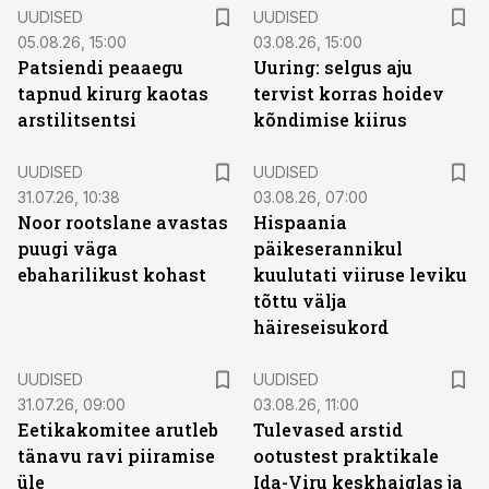
UUDISED
UUDISED
05.08.26, 15:00
03.08.26, 15:00
Patsiendi peaaegu
Uuring: selgus aju
tapnud kirurg kaotas
tervist korras hoidev
arstilitsentsi
kõndimise kiirus
UUDISED
UUDISED
31.07.26, 10:38
03.08.26, 07:00
Noor rootslane avastas
Hispaania
puugi väga
päikeserannikul
ebaharilikust kohast
kuulutati viiruse leviku
tõttu välja
häireseisukord
UUDISED
UUDISED
31.07.26, 09:00
03.08.26, 11:00
Eetikakomitee arutleb
Tulevased arstid
tänavu ravi piiramise
ootustest praktikale
üle
Ida-Viru keskhaiglas ja