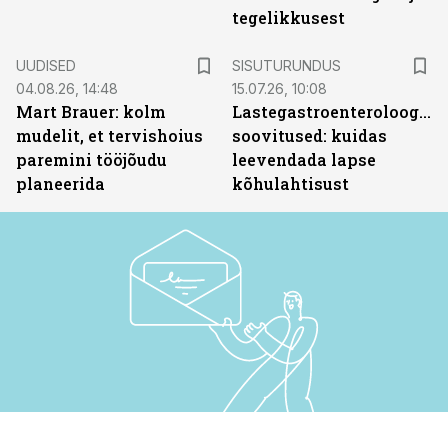
tegelikkusest
ST
UUDISED
SISUTURUNDUS
04.08.26, 14:48
15.07.26, 10:08
Mart Brauer: kolm
Lastegastroenteroloogide
mudelit, et tervishoius
soovitused: kuidas
paremini tööjõudu
leevendada lapse
planeerida
kõhulahtisust