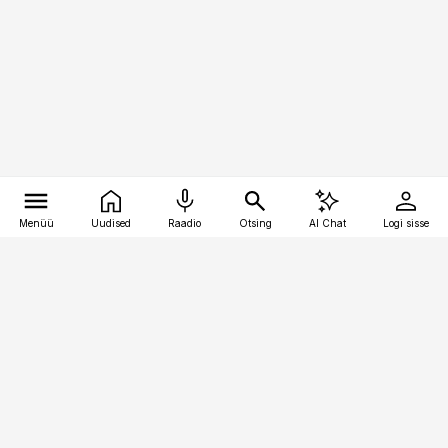
Menüü
Uudised
Raadio
Otsing
AI Chat
Logi sisse
Vana-Lõuna 39/1, 19094 Tallinn
(+372) 667 0111
meditsiiniuudised@aripaev.ee
Tellimisega seotud küsimused:
tellimiskeskus@aripaev.ee