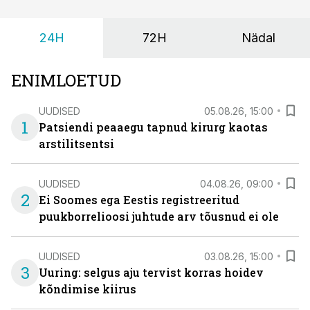
24H
72H
Nädal
ENIMLOETUD
UUDISED
05.08.26, 15:00
1
Patsiendi peaaegu tapnud kirurg kaotas
arstilitsentsi
UUDISED
04.08.26, 09:00
2
Ei Soomes ega Eestis registreeritud
puukborrelioosi juhtude arv tõusnud ei ole
UUDISED
03.08.26, 15:00
3
Uuring: selgus aju tervist korras hoidev
kõndimise kiirus