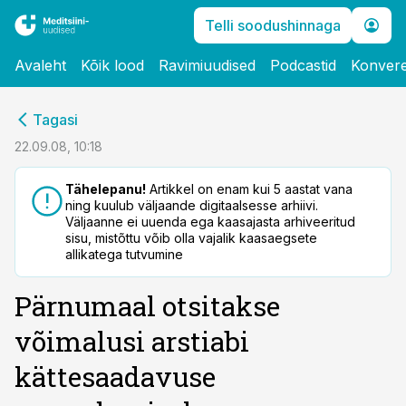
Telli soodushinnaga
Avaleht
Kõik lood
Ravimiuudised
Podcastid
Konvere
cebook
Tagasi
Twitter)
22.09.08, 10:18
kedIn
Tähelepanu!
Artikkel on enam kui 5 aastat vana
ning kuulub väljaande digitaalsesse arhiivi.
ail
Väljaanne ei uuenda ega kaasajasta arhiveeritud
sisu, mistõttu võib olla vajalik kaasaegsete
k
allikatega tutvumine
Pärnumaal otsitakse
võimalusi arstiabi
kättesaadavuse