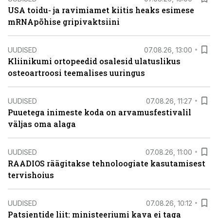
USA toidu- ja ravimiamet kiitis heaks esimese
mRNApõhise gripivaktsiini
UUDISED
07.08.26, 13:00
Kliinikumi ortopeedid osalesid ulatuslikus
osteoartroosi teemalises uuringus
UUDISED
07.08.26, 11:27
Puuetega inimeste koda on arvamusfestivalil
väljas oma alaga
UUDISED
07.08.26, 11:00
RAADIOS räägitakse tehnoloogiate kasutamisest
tervishoius
UUDISED
07.08.26, 10:12
Patsientide liit: ministeeriumi kava ei taga