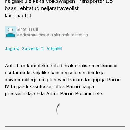
haiglale üle kaks Volkswagen Transporter D5
baasil ehitatud neljarattaveolist
kiirabiautot.
Siret Trull
Meditsiiniuudised ajakirjanik-toimetaja
Jaga
Salvesta
Vihja
Autod on komplekteeritud erakorralise meditsiiniabi
osutamiseks vajalike kaasaegsete seadmete ja
abivahenditega ning lähevad Pärnu-Jaagupi ja Pärnu
IV brigaadi kasutusse, ütles Pärnu haigla
pressiesindaja Eda Amur Pärnu Postimehele.