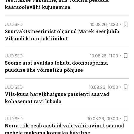
käärsoolevähi kujunemise
UUDISED
10.08.26, 11:30
Suurvaktsineerimist ohjanud Marek Seer juhib
Viljandi kirurgiakliinikut
UUDISED
10.08.26, 11:00
Soome arst avaldas tohutu doonorsperma
puuduse ühe võimaliku põhjuse
UUDISED
10.08.26, 10:00
Viis-kuus harvikhaiguse patsienti saavad
kohasemat ravi lubada
UUDISED
10.08.26, 09:00
Norra riik peab aastaid vale vähiravimit saanud
mehele maksma kopsaka hüvitise