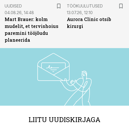
ST
UUDISED
TÖÖKUULUTUSED
04.08.26, 14:48
13.07.26, 12:10
Mart Brauer: kolm
Aurora Clinic otsib
mudelit, et tervishoius
kirurgi
paremini tööjõudu
planeerida
LIITU UUDISKIRJAGA