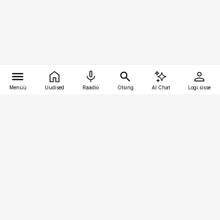
Menüü
Uudised
Raadio
Otsing
AI Chat
Logi sisse
Vana-Lõuna 39/1, 19094 Tallinn
(+372) 667 0111
meditsiiniuudised@aripaev.ee
Tellimisega seotud küsimused:
tellimiskeskus@aripaev.ee
Telli
Reklaam