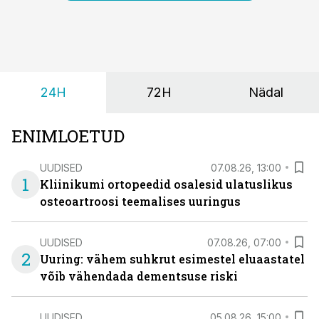
24H
72H
Nädal
ENIMLOETUD
UUDISED
07.08.26, 13:00
1
Kliinikumi ortopeedid osalesid ulatuslikus
osteoartroosi teemalises uuringus
UUDISED
07.08.26, 07:00
2
Uuring: vähem suhkrut esimestel eluaastatel
võib vähendada dementsuse riski
UUDISED
05.08.26, 15:00