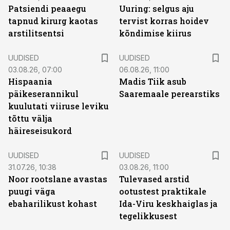
Patsiendi peaaegu
Uuring: selgus aju
tapnud kirurg kaotas
tervist korras hoidev
arstilitsentsi
kõndimise kiirus
UUDISED
UUDISED
03.08.26, 07:00
06.08.26, 11:00
Hispaania
Madis Tiik asub
päikeserannikul
Saaremaale perearstiks
kuulutati viiruse leviku
tõttu välja
häireseisukord
UUDISED
UUDISED
31.07.26, 10:38
03.08.26, 11:00
Noor rootslane avastas
Tulevased arstid
puugi väga
ootustest praktikale
ebaharilikust kohast
Ida-Viru keskhaiglas ja
tegelikkusest