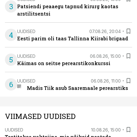
3
Patsiendi peaaegu tapnud kirurg kaotas
arstilitsentsi
UUDISED
07.08.26, 20:04
4
Eesti parim oli taas Tallinna Kiirabi brigaad
UUDISED
06.08.26, 15:00
5
Käimas on seitse perearstikonkurssi
UUDISED
06.08.26, 11:00
6
Madis Tiik asub Saaremaale perearstiks
VIIMASED UUDISED
UUDISED
10.08.26, 15:00
Testitakse vaktsiine, mis võiksid peatada