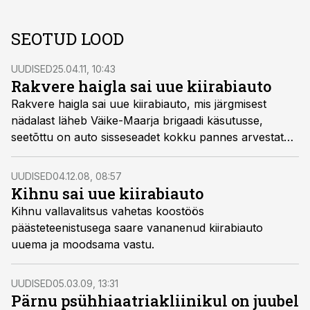
SEOTUD LOOD
UUDISED
25.04.11, 10:43
Rakvere haigla sai uue kiirabiauto
Rakvere haigla sai uue kiirabiauto, mis järgmisest
nädalast läheb Väike-Maarja brigaadi käsutusse,
seetõttu on auto sisseseadet kokku pannes arvestatud
sealsete meedikute vajadusi ja soove.
UUDISED
04.12.08, 08:57
Kihnu sai uue kiirabiauto
Kihnu vallavalitsus vahetas koostöös
päästeteenistusega saare vananenud kiirabiauto
uuema ja moodsama vastu.
UUDISED
05.03.09, 13:31
Pärnu psühhiaatriakliinikul on juubel