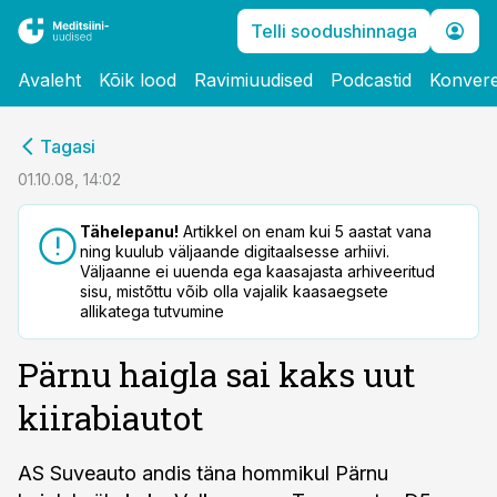
Telli soodushinnaga
Avaleht
Kõik lood
Ravimiuudised
Podcastid
Konvere
cebook
Tagasi
Twitter)
01.10.08, 14:02
kedIn
Tähelepanu!
Artikkel on enam kui 5 aastat vana
ning kuulub väljaande digitaalsesse arhiivi.
ail
Väljaanne ei uuenda ega kaasajasta arhiveeritud
sisu, mistõttu võib olla vajalik kaasaegsete
k
allikatega tutvumine
Pärnu haigla sai kaks uut
kiirabiautot
AS Suveauto andis täna hommikul Pärnu