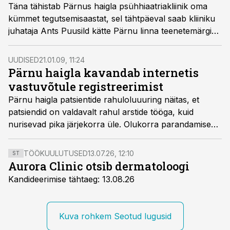
Täna tähistab Pärnus haigla psühhiaatriakliinik oma
kümmet tegutsemisaastat, sel tähtpäeval saab kliiniku
juhataja Ants Puusild kätte Pärnu linna teenetemärgi
psühhiaatriakliiniku rajamise ja psühhiaatriliste
ravivõimaluste arendamise eest Pärnus.
UUDISED
21.01.09, 11:24
Pärnu haigla kavandab internetis
vastuvõtule registreerimist
Pärnu haigla patsientide rahuloluuuring näitas, et
patsiendid on valdavalt rahul arstide tööga, kuid
nurisevad pika järjekorra üle. Olukorra parandamiseks
suunab haigla osa patsiente õdede vastuvõtule ning
plaanib avada Internetis arsti juurde registreerimise.
TÖÖKUULUTUSED
13.07.26, 12:10
ST
Aurora Clinic otsib dermatoloogi
Kandideerimise tähtaeg: 13.08.26
Kuva rohkem Seotud lugusid