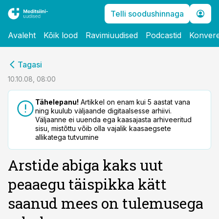
Telli soodushinnaga
Avaleht
Kõik lood
Ravimiuudised
Podcastid
Konvere
cebook
Tagasi
Twitter)
10.10.08, 08:00
kedIn
Tähelepanu!
Artikkel on enam kui 5 aastat vana
ning kuulub väljaande digitaalsesse arhiivi.
ail
Väljaanne ei uuenda ega kaasajasta arhiveeritud
sisu, mistõttu võib olla vajalik kaasaegsete
k
allikatega tutvumine
Arstide abiga kaks uut
peaaegu täispikka kätt
saanud mees on tulemusega