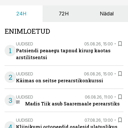
24H
72H
Nädal
ENIMLOETUD
UUDISED
05.08.26, 15:00
1
Patsiendi peaaegu tapnud kirurg kaotas
arstilitsentsi
UUDISED
06.08.26, 15:00
2
Käimas on seitse perearstikonkurssi
UUDISED
06.08.26, 11:00
3
Madis Tiik asub Saaremaale perearstiks
UUDISED
07.08.26, 13:00
4
Kliinikumi ortopeedid osalesid ulatuslikus