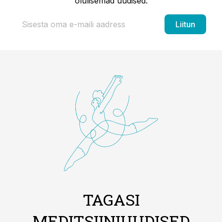
olulisemad uudised.
Liitun
TAGASI
MEDITSIINIUUDISED