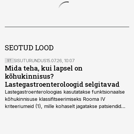
SEOTUD LOOD
SISUTURUNDUS
15.07.26, 10:07
ST
Mida teha, kui lapsel on
kõhukinnisus?
Lastegastroenteroloogid selgitavad
Lastegastroenteroloogias kasutatakse funktsionaalse
kõhukinnisuse klassifitseerimiseks Rooma IV
kriteeriumeid (1), mille kohaselt jagatakse patsiendid
kahte rühma: lapsed alates sünnist kuni nelja-
aastaseks saamiseni ja üle nelja-aastased lapsed.