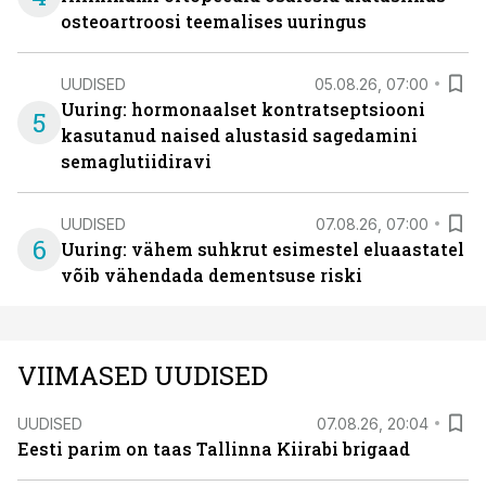
osteoartroosi teemalises uuringus
UUDISED
05.08.26, 07:00
Uuring: hormonaalset kontratseptsiooni
5
kasutanud naised alustasid sagedamini
semaglutiidiravi
UUDISED
07.08.26, 07:00
6
Uuring: vähem suhkrut esimestel eluaastatel
võib vähendada dementsuse riski
VIIMASED UUDISED
UUDISED
07.08.26, 20:04
Eesti parim on taas Tallinna Kiirabi brigaad