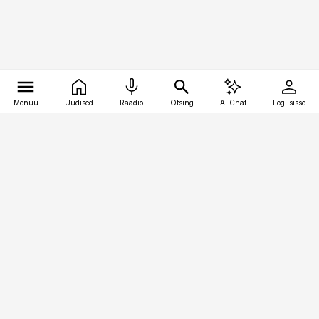
Menüü
Uudised
Raadio
Otsing
AI Chat
Logi sisse
Vana-Lõuna 39/1, 19094 Tallinn
(+372) 667 0111
meditsiiniuudised@aripaev.ee
Tellimisega seotud küsimused:
tellimiskeskus@aripaev.ee
Telli
Reklaam
Firmast