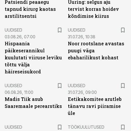
Patsiendi peaaegu
Uuring: selgus aju
tapnud kirurg kaotas
tervist korras hoidev
arstilitsentsi
kõndimise kiirus
UUDISED
UUDISED
03.08.26, 07:00
31.07.26, 10:38
Hispaania
Noor rootslane avastas
päikeserannikul
puugi väga
kuulutati viiruse leviku
ebaharilikust kohast
tõttu välja
häireseisukord
UUDISED
UUDISED
06.08.26, 11:00
31.07.26, 09:00
Madis Tiik asub
Eetikakomitee arutleb
Saaremaale perearstiks
tänavu ravi piiramise
üle
ST
UUDISED
TÖÖKUULUTUSED