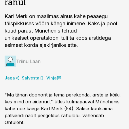
rahul
Karl Merk on maailmas ainus kahe peaaegu
täispikkuses võõra käega inimene. Kaks ja pool
kuud pärast Münchenis tehtud
unikaalset operatsiooni tuli ta koos arstidega
esimest korda ajakirjanike ette.
Triinu Laan
Jaga
Salvesta
Vihja
"Ma tänan doonorit ja tema perekonda, arste ja kõiki,
kes mind on aidanud," ütles kolmapäeval Münchenis
kahe uue käega Karl Merk (54). Saksa kuulsaima
patsiendi näolt peegeldus rahulolu, vahendab
Õhtuleht.