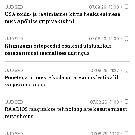
UUDISED
07.08.26, 15:00
USA toidu- ja ravimiamet kiitis heaks esimese
mRNApõhise gripivaktsiini
UUDISED
07.08.26, 13:00
Kliinikumi ortopeedid osalesid ulatuslikus
osteoartroosi teemalises uuringus
UUDISED
07.08.26, 11:27
Puuetega inimeste koda on arvamusfestivalil
väljas oma alaga
UUDISED
07.08.26, 11:00
RAADIOS räägitakse tehnoloogiate kasutamisest
tervishoius
UUDISED
07.08.26, 10:12