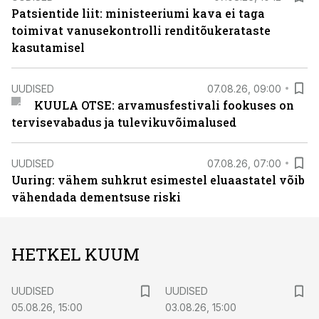
Patsientide liit: ministeeriumi kava ei taga
toimivat vanusekontrolli renditõukerataste
kasutamisel
UUDISED
07.08.26, 09:00
KUULA OTSE: arvamusfestivali fookuses on
tervisevabadus ja tulevikuvõimalused
UUDISED
07.08.26, 07:00
Uuring: vähem suhkrut esimestel eluaastatel võib
vähendada dementsuse riski
HETKEL KUUM
UUDISED
UUDISED
05.08.26, 15:00
03.08.26, 15:00